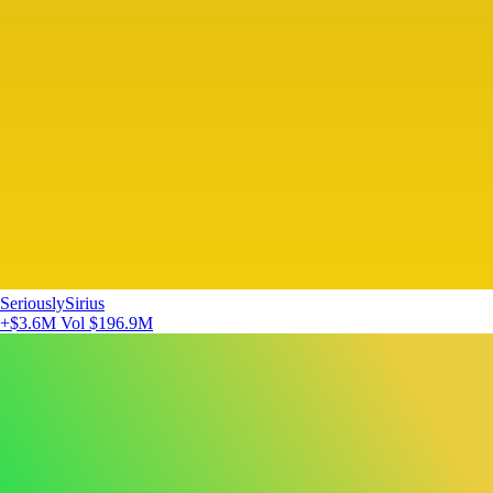
SeriouslySirius
+$3.6M
Vol $196.9M