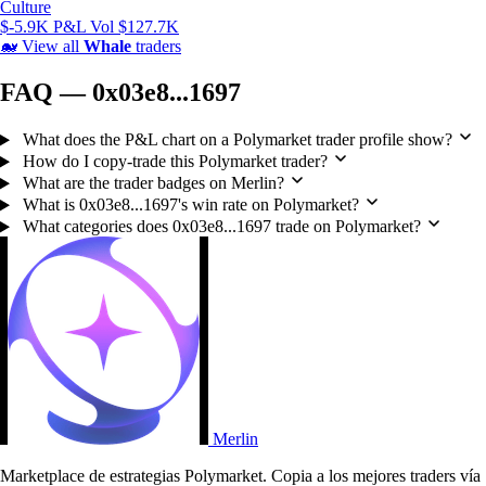
Culture
$-5.9K P&L
Vol $127.7K
🐋
View all
Whale
traders
FAQ — 0x03e8...1697
What does the P&L chart on a Polymarket trader profile show?
How do I copy-trade this Polymarket trader?
What are the trader badges on Merlin?
What is 0x03e8...1697's win rate on Polymarket?
What categories does 0x03e8...1697 trade on Polymarket?
Merlin
Marketplace de estrategias Polymarket. Copia a los mejores traders vía