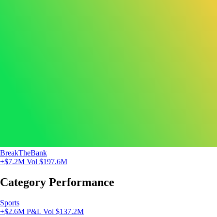
BreakTheBank
+$7.2M
Vol $197.6M
Category Performance
Sports
+$2.6M P&L
Vol $137.2M