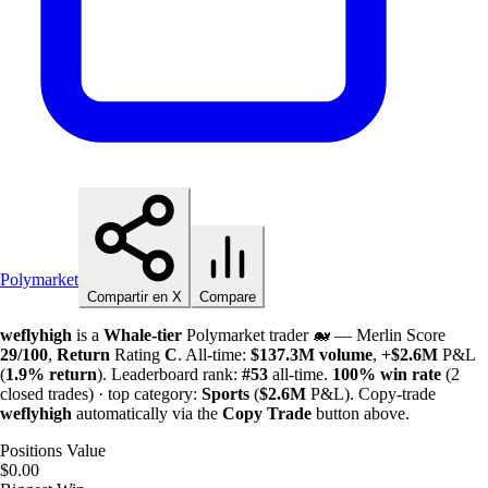
Polymarket
Compartir en X
Compare
weflyhigh
is a
Whale-tier
Polymarket trader 🐋 — Merlin Score
29/100
,
Return
Rating
C
. All-time:
$
137.3M
volume
,
+
$
2.6M
P&L
(
1.9%
return
). Leaderboard rank:
#53
all-time.
100%
win rate
(2
closed trades) · top category:
Sports
(
$
2.6M
P&L). Copy-trade
weflyhigh
automatically via the
Copy Trade
button above.
Positions Value
$0.00