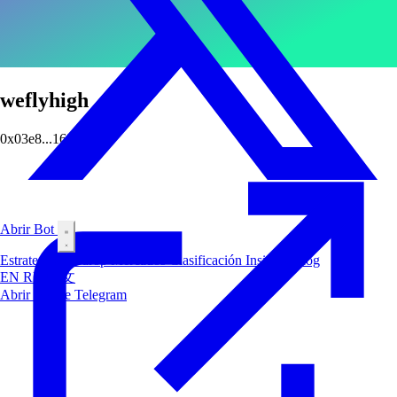
weflyhigh
0x03e8...1697
Abrir Bot
Estrategias
Airdrop
Mercados
Clasificación
Insiders
Blog
EN
RU
中文
Abrir Bot de Telegram