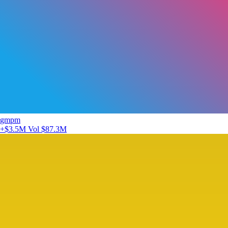
gmpm
+$3.5M
Vol $87.3M