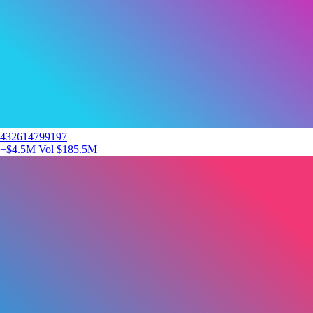
432614799197
+$4.5M
Vol $185.5M