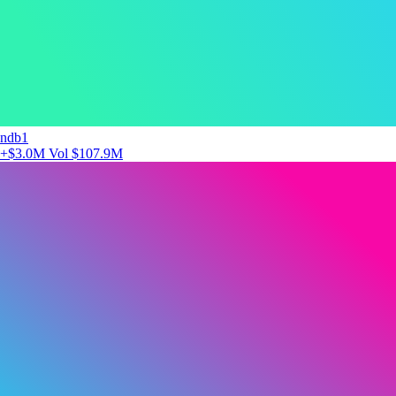
ndb1
+$3.0M
Vol $107.9M