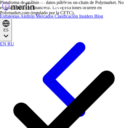
Plataforma de análisis — datos públicos on-chain de Polymarket. No
es una institución financiera. Las operaciones ocurren en
Polymarket.com (regulado por la CFTC).
Estrategias
Airdrop
Mercados
Clasificación
Insiders
Blog
ES
EN
RU