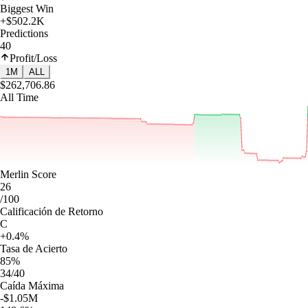
Biggest Win
+$502.2K
Predictions
40
Profit/Loss
1M
ALL
$262,706.86
All Time
Merlin Score
26
/100
Calificación de Retorno
C
+0.4%
Tasa de Acierto
85%
34/40
Caída Máxima
-$1.05M