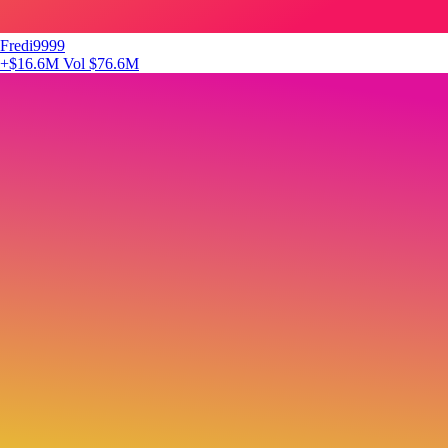
Fredi9999
+$16.6M
Vol $76.6M