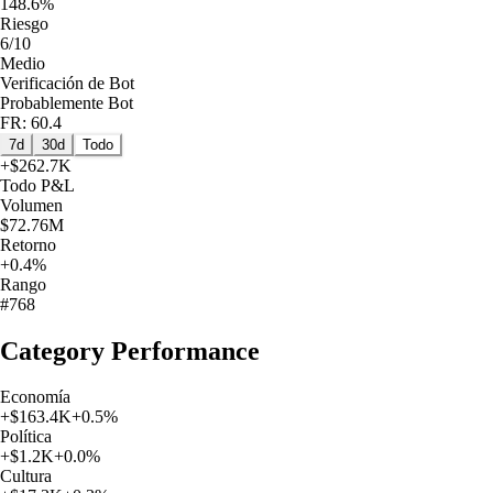
148.6%
Riesgo
6/10
Medio
Verificación de Bot
Probablemente Bot
FR: 60.4
7d
30d
Todo
+
$262.7K
Todo
P&L
Volumen
$72.76M
Retorno
+0.4%
Rango
#768
Category Performance
Economía
+
$163.4K
+
0.5
%
Política
+
$1.2K
+
0.0
%
Cultura