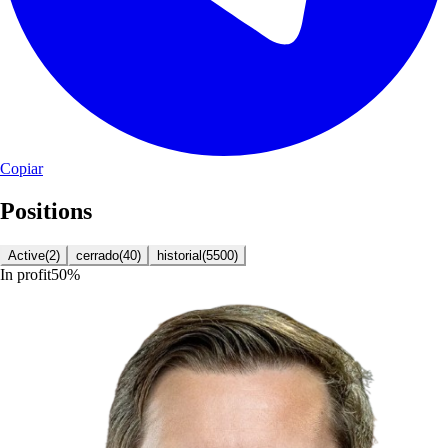
Copiar
Positions
Active
(
2
)
cerrado
(
40
)
historial
(
5500
)
In profit
50
%