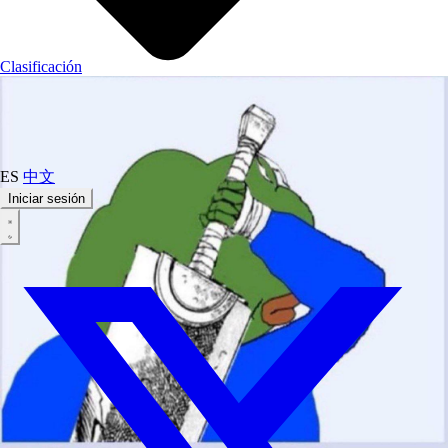
Clasificación
ES
中文
Iniciar sesión