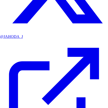
@
JAHODA_J