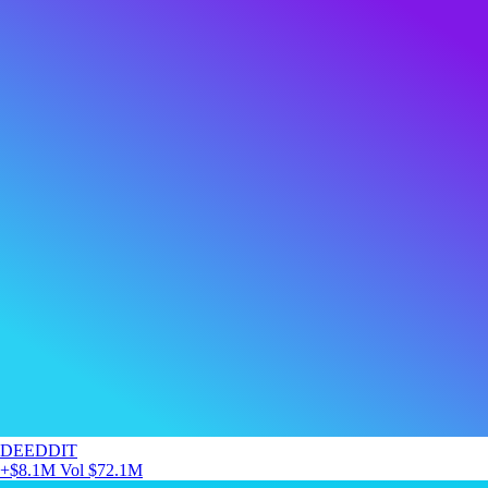
DEEDDIT
+$8.1M
Vol $72.1M