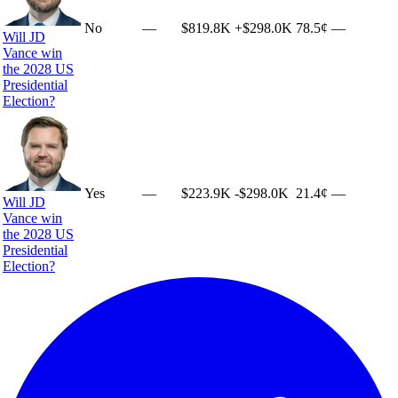
No
—
$819.8K
+
$298.0K
78.5¢
—
Will JD
Vance win
the 2028 US
Presidential
Election?
Yes
—
$223.9K
-$298.0K
21.4¢
—
Will JD
Vance win
the 2028 US
Presidential
Election?