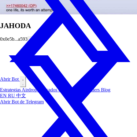
JAHODA
0x0e5b...a593
Abrir Bot
Estrategias
Airdrop
Mercados
Clasificación
Insiders
Blog
EN
RU
中文
Abrir Bot de Telegram