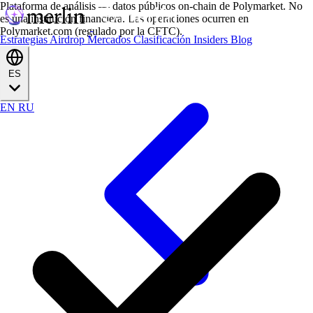
Plataforma de análisis — datos públicos on-chain de Polymarket. No
es una institución financiera. Las operaciones ocurren en
Polymarket.com (regulado por la CFTC).
Estrategias
Airdrop
Mercados
Clasificación
Insiders
Blog
ES
EN
RU