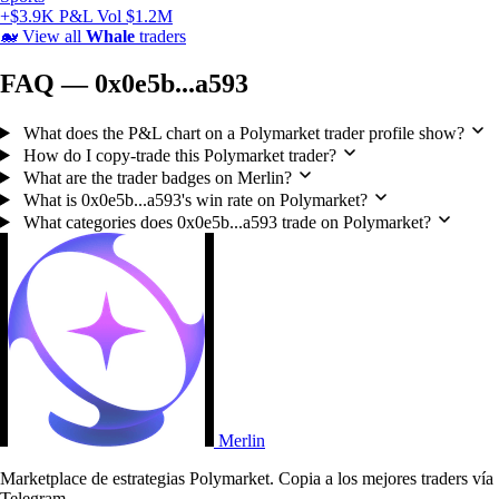
+$3.9K P&L
Vol $1.2M
🐋
View all
Whale
traders
FAQ — 0x0e5b...a593
What does the P&L chart on a Polymarket trader profile show?
How do I copy-trade this Polymarket trader?
What are the trader badges on Merlin?
What is 0x0e5b...a593's win rate on Polymarket?
What categories does 0x0e5b...a593 trade on Polymarket?
Merlin
Marketplace de estrategias Polymarket. Copia a los mejores traders vía
Telegram.