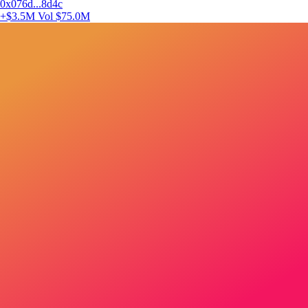
0x076d...8d4c
+$3.5M
Vol $75.0M