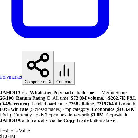
Polymarket
Compartir en X
Compare
JAHODA
is a
Whale-tier
Polymarket trader 🐋 — Merlin Score
26/100
,
Return
Rating
C
. All-time:
$
72.8M
volume
,
+
$
262.7K
P&L
(
0.4%
return
). Leaderboard rank:
#768
all-time,
#719764
this month.
80%
win rate
(5 closed trades) · top category:
Economics
(
$
163.4K
P&L). Currently holds
2
open positions worth
$
1.0M
. Copy-trade
JAHODA
automatically via the
Copy Trade
button above.
Positions Value
$1.04M