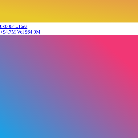
0x006c...16ea
+$4.7M
Vol $64.9M