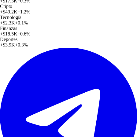
+
$17.3K
+
0.3
%
Cripto
+
$49.2K
+
1.2
%
Tecnología
+
$2.3K
+
0.1
%
Finanzas
+
$18.5K
+
0.6
%
Deportes
+
$3.9K
+
0.3
%