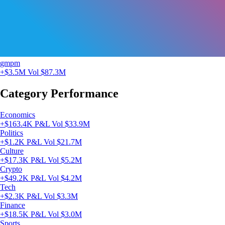
gmpm
+$3.5M
Vol $87.3M
Category Performance
Economics
+$163.4K P&L
Vol $33.9M
Politics
+$1.2K P&L
Vol $21.7M
Culture
+$17.3K P&L
Vol $5.2M
Crypto
+$49.2K P&L
Vol $4.2M
Tech
+$2.3K P&L
Vol $3.3M
Finance
+$18.5K P&L
Vol $3.0M
Sports