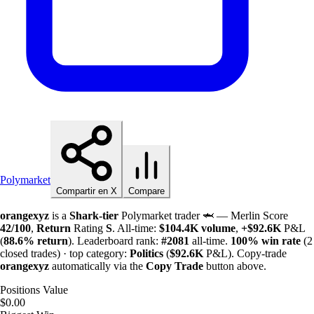
Polymarket
Compartir en X
Compare
orangexyz
is a
Shark-tier
Polymarket trader 🦈 — Merlin Score
42/100
,
Return
Rating
S
. All-time:
$
104.4K
volume
,
+
$
92.6K
P&L
(
88.6%
return
). Leaderboard rank:
#2081
all-time.
100%
win rate
(2
closed trades) · top category:
Politics
(
$
92.6K
P&L). Copy-trade
orangexyz
automatically via the
Copy Trade
button above.
Positions Value
$0.00