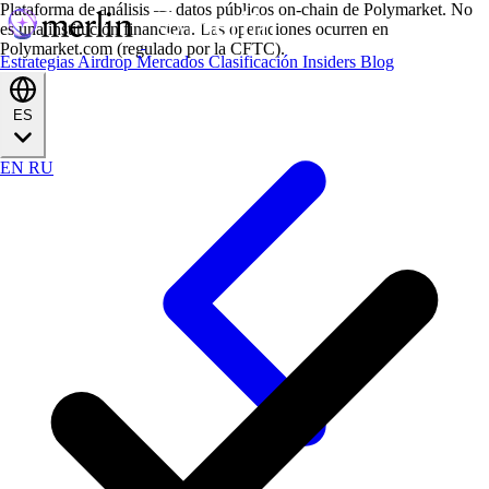
Plataforma de análisis — datos públicos on-chain de Polymarket. No
es una institución financiera. Las operaciones ocurren en
Polymarket.com (regulado por la CFTC).
Estrategias
Airdrop
Mercados
Clasificación
Insiders
Blog
ES
EN
RU