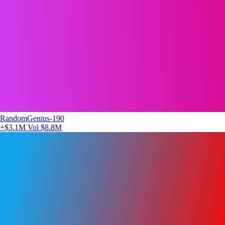
RandomGenius-190
+$3.1M
Vol $8.8M