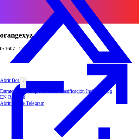
orangexyz
0x1607...121e
Abrir Bot
Estrategias
Airdrop
Mercados
Clasificación
Insiders
Blog
EN
RU
中文
Abrir Bot de Telegram