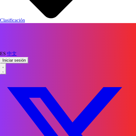
Clasificación
ES
中文
Iniciar sesión