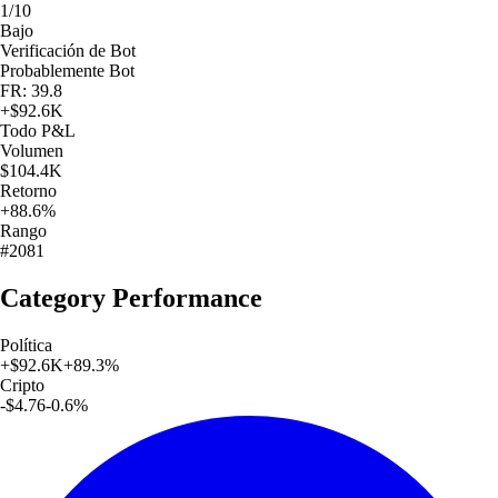
1/10
Bajo
Verificación de Bot
Probablemente Bot
FR: 39.8
+
$92.6K
Todo
P&L
Volumen
$104.4K
Retorno
+88.6%
Rango
#2081
Category Performance
Política
+
$92.6K
+
89.3
%
Cripto
-$4.76
-0.6
%