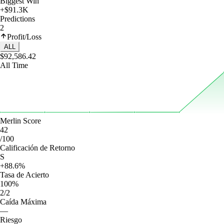
Biggest Win
+$91.3K
Predictions
2
Profit/Loss
ALL
$92,586.42
All Time
Merlin Score
42
/100
Calificación de Retorno
S
+88.6%
Tasa de Acierto
100%
2/2
Caída Máxima
—
Riesgo