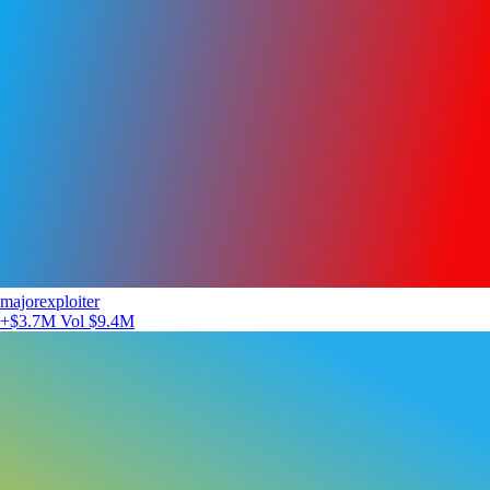
majorexploiter
+$3.7M
Vol $9.4M