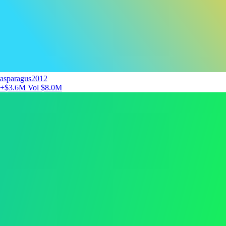
asparagus2012
+$3.6M
Vol $8.0M