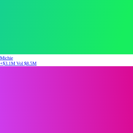
Michie
+$3.1M
Vol $8.5M