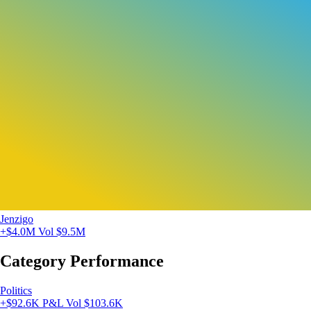
Jenzigo
+$4.0M
Vol $9.5M
Category Performance
Politics
+$92.6K P&L
Vol $103.6K