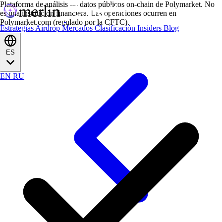
Plataforma de análisis — datos públicos on-chain de Polymarket. No
es una institución financiera. Las operaciones ocurren en
Polymarket.com (regulado por la CFTC).
Estrategias
Airdrop
Mercados
Clasificación
Insiders
Blog
ES
EN
RU