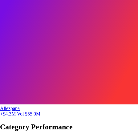
Allezpapa
+$4.3M
Vol $55.0M
Category Performance