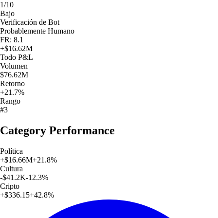
1/10
Bajo
Verificación de Bot
Probablemente Humano
FR: 8.1
+
$16.62M
Todo
P&L
Volumen
$76.62M
Retorno
+21.7%
Rango
#3
Category Performance
Política
+
$16.66M
+
21.8
%
Cultura
-$41.2K
-12.3
%
Cripto
+
$336.15
+
42.8
%