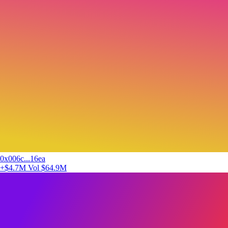
0x006c...16ea
+$4.7M
Vol $64.9M