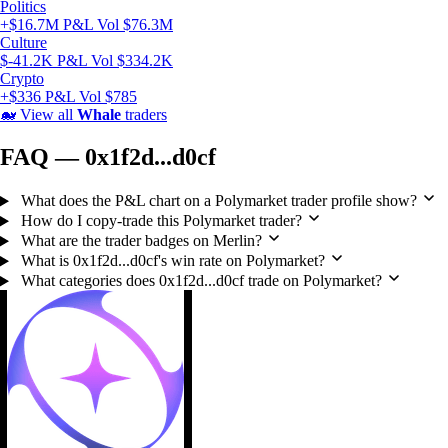
Politics
+$16.7M P&L
Vol $76.3M
Culture
$-41.2K P&L
Vol $334.2K
Crypto
+$336 P&L
Vol $785
🐋
View all
Whale
traders
FAQ — 0x1f2d...d0cf
What does the P&L chart on a Polymarket trader profile show?
How do I copy-trade this Polymarket trader?
What are the trader badges on Merlin?
What is 0x1f2d...d0cf's win rate on Polymarket?
What categories does 0x1f2d...d0cf trade on Polymarket?