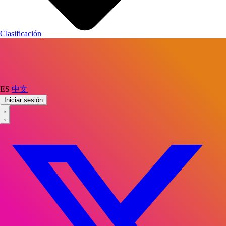
Clasificación
ES
中文
Iniciar sesión