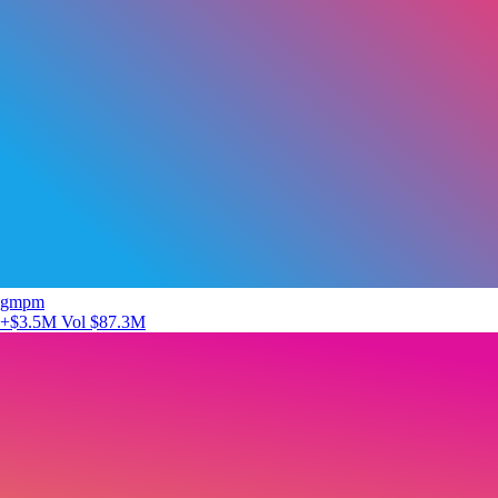
gmpm
+$3.5M
Vol $87.3M