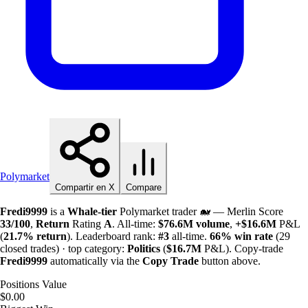
Polymarket
Compartir en X
Compare
Fredi9999
is a
Whale-tier
Polymarket trader 🐋 — Merlin Score
33/100
,
Return
Rating
A
. All-time:
$
76.6M
volume
,
+
$
16.6M
P&L
(
21.7%
return
). Leaderboard rank:
#3
all-time.
66%
win rate
(29
closed trades) · top category:
Politics
(
$
16.7M
P&L). Copy-trade
Fredi9999
automatically via the
Copy Trade
button above.
Positions Value
$0.00