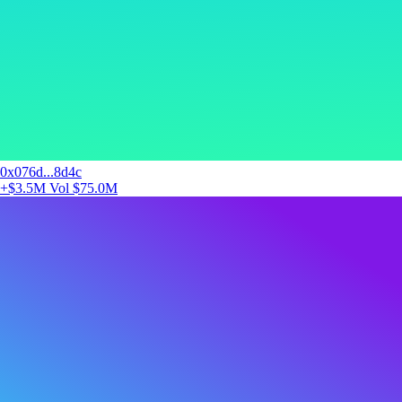
0x076d...8d4c
+$3.5M
Vol $75.0M