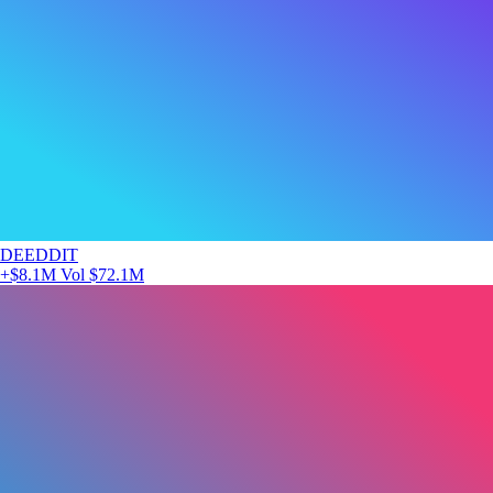
DEEDDIT
+$8.1M
Vol $72.1M