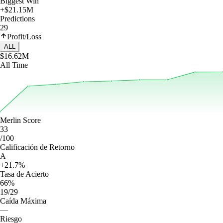
Biggest Win
+$21.15M
Predictions
29
Profit/Loss
ALL
$16.62M
All Time
Merlin Score
33
/100
Calificación de Retorno
A
+21.7%
Tasa de Acierto
66%
19/29
Caída Máxima
—
Riesgo