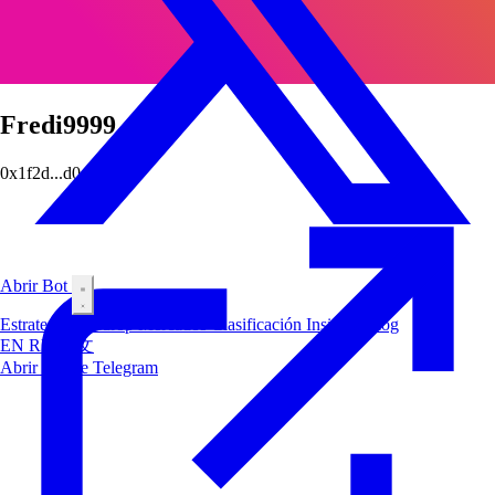
Fredi9999
0x1f2d...d0cf
Abrir Bot
Estrategias
Airdrop
Mercados
Clasificación
Insiders
Blog
EN
RU
中文
Abrir Bot de Telegram