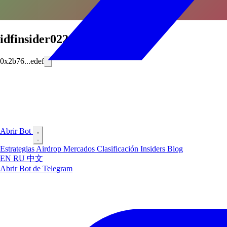
idfinsider0228
0x2b76...edef
Abrir Bot
Estrategias
Airdrop
Mercados
Clasificación
Insiders
Blog
EN
RU
中文
Abrir Bot de Telegram