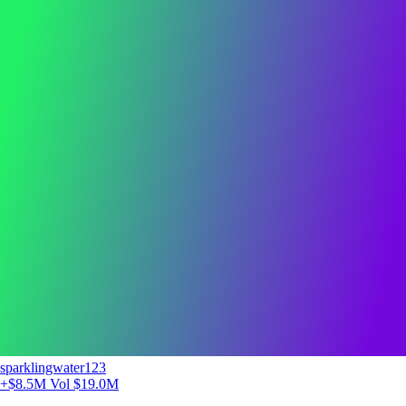
sparklingwater123
+$8.5M
Vol $19.0M