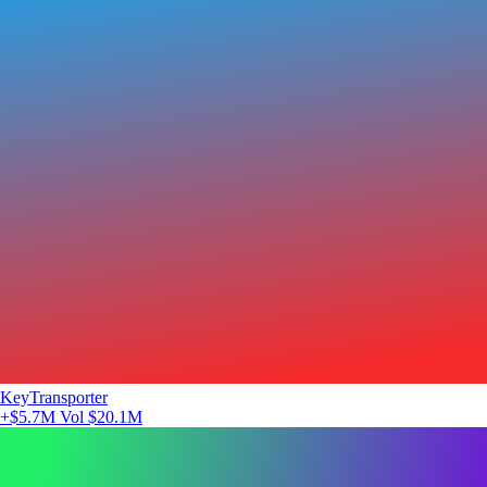
KeyTransporter
+$5.7M
Vol $20.1M