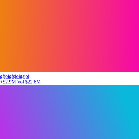
gfjoigfsjoigsjoi
+$2.9M
Vol $22.6M