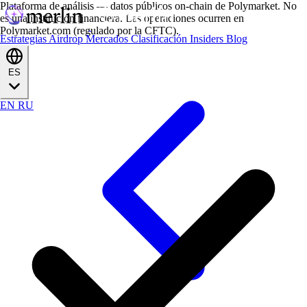
Plataforma de análisis — datos públicos on-chain de Polymarket. No
es una institución financiera. Las operaciones ocurren en
Polymarket.com (regulado por la CFTC).
Estrategias
Airdrop
Mercados
Clasificación
Insiders
Blog
ES
EN
RU