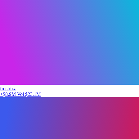
frostrizz
+$8.9M
Vol $23.1M