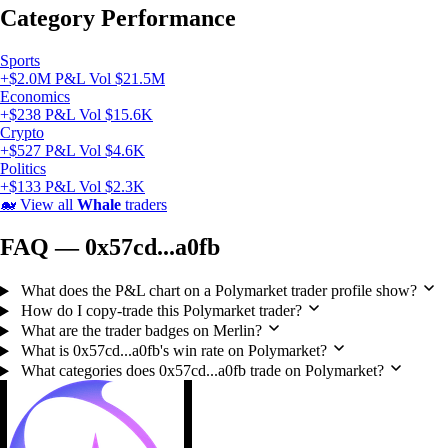
Category Performance
Sports
+$2.0M P&L
Vol $21.5M
Economics
+$238 P&L
Vol $15.6K
Crypto
+$527 P&L
Vol $4.6K
Politics
+$133 P&L
Vol $2.3K
🐋
View all
Whale
traders
FAQ — 0x57cd...a0fb
What does the P&L chart on a Polymarket trader profile show?
How do I copy-trade this Polymarket trader?
What are the trader badges on Merlin?
What is 0x57cd...a0fb's win rate on Polymarket?
What categories does 0x57cd...a0fb trade on Polymarket?