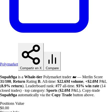
Polymarket
Compartir en X
Compare
Supah9ga
is a
Whale-tier
Polymarket trader 🐋 — Merlin Score
31/100
,
Return
Rating
B
. All-time:
$
22.6M
volume
,
+
$
2.0M
P&L
(
8.9%
return
). Leaderboard rank:
#77
all-time.
93%
win rate
(14
closed trades) · top category:
Sports
(
$
2.0M
P&L). Copy-trade
Supah9ga
automatically via the
Copy Trade
button above.
Positions Value
$0.00