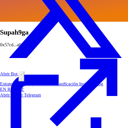
Supah9ga
0x57cd...a0fb
Abrir Bot
Estrategias
Airdrop
Mercados
Clasificación
Insiders
Blog
EN
RU
中文
Abrir Bot de Telegram