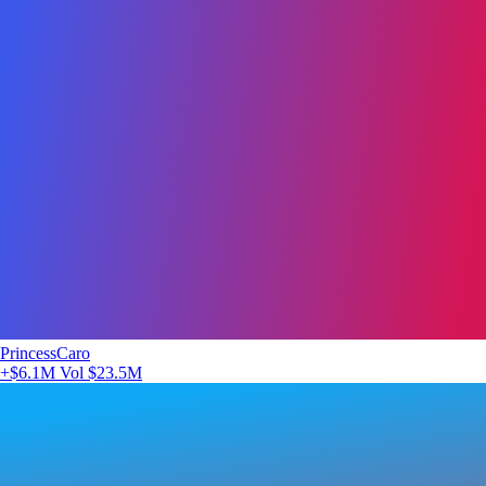
PrincessCaro
+$6.1M
Vol $23.5M