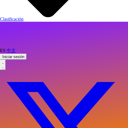
Clasificación
ES
中文
Iniciar sesión