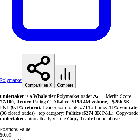
Polymarket
Compartir en X
Compare
undertaker
is a
Whale-tier
Polymarket trader 🐋 — Merlin Score
27/100
,
Return
Rating
C
. All-time:
$
198.4M
volume
,
+
$
286.5K
P&L (
0.1%
return
). Leaderboard rank:
#714
all-time.
41%
win rate
(88 closed trades) · top category:
Politics
(
$
274.3K
P&L). Copy-trade
undertaker
automatically via the
Copy Trade
button above.
Positions Value
$0.00