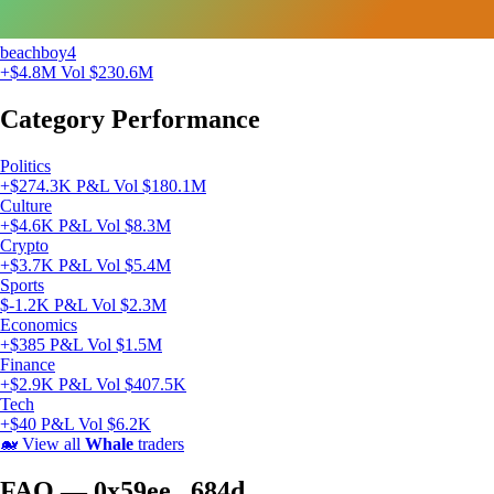
beachboy4
+$4.8M
Vol $230.6M
Category Performance
Politics
+$274.3K P&L
Vol $180.1M
Culture
+$4.6K P&L
Vol $8.3M
Crypto
+$3.7K P&L
Vol $5.4M
Sports
$-1.2K P&L
Vol $2.3M
Economics
+$385 P&L
Vol $1.5M
Finance
+$2.9K P&L
Vol $407.5K
Tech
+$40 P&L
Vol $6.2K
🐋
View all
Whale
traders
FAQ — 0x59ee...684d