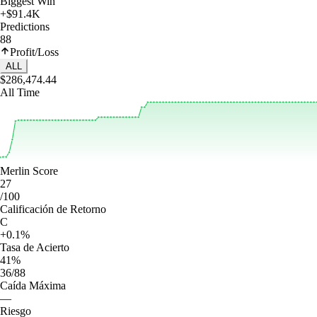
Biggest Win
+$91.4K
Predictions
88
Profit/Loss
ALL
$286,474.44
All Time
Merlin Score
27
/100
Calificación de Retorno
C
+0.1%
Tasa de Acierto
41%
36/88
Caída Máxima
—
Riesgo