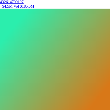
432614799197
+$4.5M
Vol $185.5M