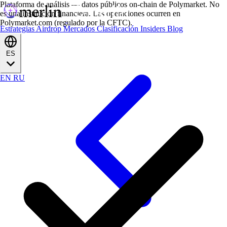
Plataforma de análisis — datos públicos on-chain de Polymarket. No
es una institución financiera. Las operaciones ocurren en
Polymarket.com (regulado por la CFTC).
Estrategias
Airdrop
Mercados
Clasificación
Insiders
Blog
ES
EN
RU