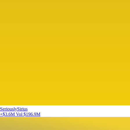
SeriouslySirius
+$3.6M
Vol $196.9M