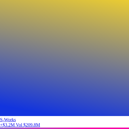
S-Works
+$3.2M
Vol $209.8M