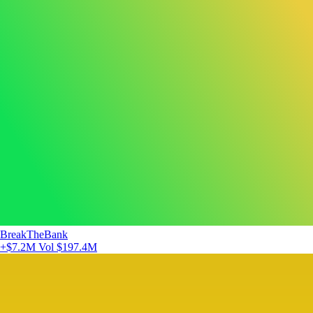
BreakTheBank
+$7.2M
Vol $197.4M