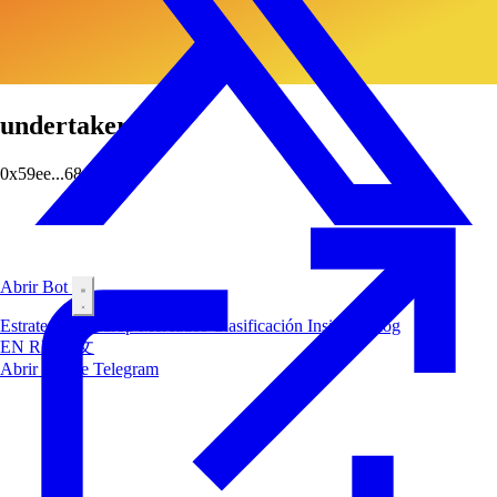
undertaker
0x59ee...684d
Abrir Bot
Estrategias
Airdrop
Mercados
Clasificación
Insiders
Blog
EN
RU
中文
Abrir Bot de Telegram