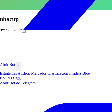
nbacup
0xac25...433f
Abrir Bot
Estrategias
Airdrop
Mercados
Clasificación
Insiders
Blog
EN
RU
中文
Abrir Bot de Telegram