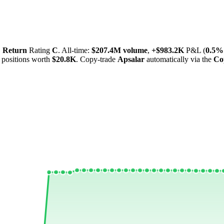
,
Return
Rating
C
. All-time:
$
207.4M
volume
,
+
$
983.2K
P&L (
0.5%
positions worth
$
20.8K
. Copy-trade
Apsalar
automatically via the
Co