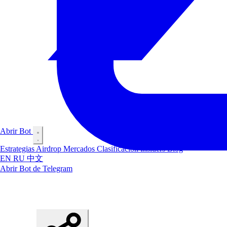
Abrir Bot
Estrategias
Airdrop
Mercados
Clasificación
Insiders
Blog
EN
RU
中文
Abrir Bot de Telegram