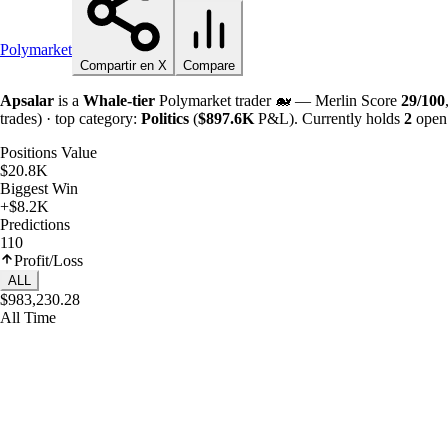
Polymarket
Compartir en X
Compare
Apsalar
is a
Whale-tier
Polymarket trader 🐋 — Merlin Score
29/100
trades) · top category:
Politics
(
$
897.6K
P&L). Currently holds
2
open 
Positions Value
$20.8K
Biggest Win
+$8.2K
Predictions
110
Profit/Loss
ALL
$983,230.28
All Time