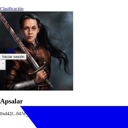
Clasificación
ES
中文
Iniciar sesión
Apsalar
0xd42f...047d