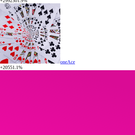
+2992301.9%
oneAce
+20551.1%