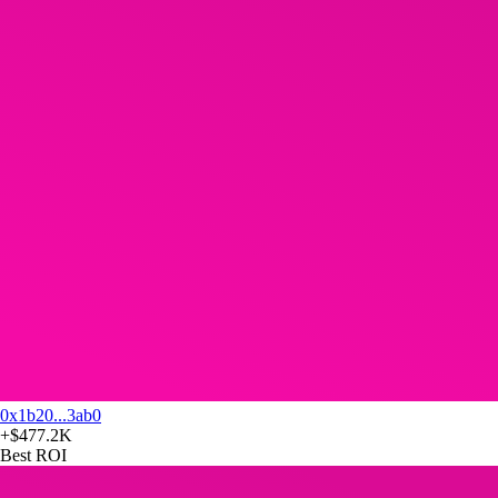
0x1b20...3ab0
+
$477.2K
Best ROI