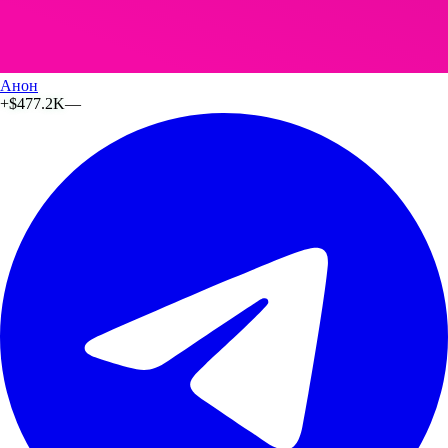
Анон
+
$477.2K
—