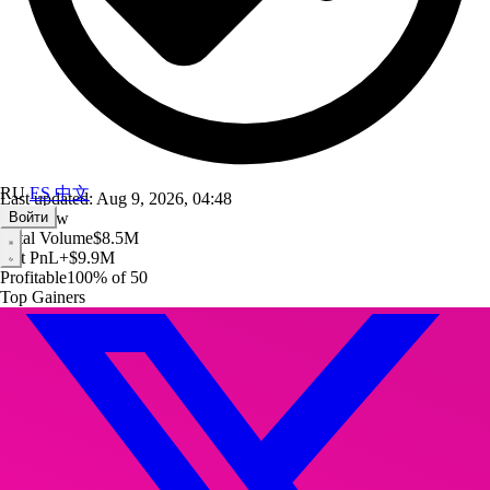
RU
ES
中文
Last updated: Aug 9, 2026, 04:48
Overview
Войти
Total Volume
$8.5M
Net PnL
+
$9.9M
Profitable
100
%
of
50
Top Gainers