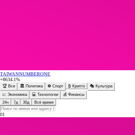
TAIWANNUMBERONE
+8634.1%
🏆 Все
🏛️ Политика
⚽ Спорт
₿ Крипто
🎭 Культура
📈 Экономика
💻 Технологии
💰 Финансы
24ч
7д
30д
Всё время
01