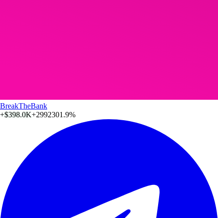
BreakTheBank
+
$398.0K
+2992301.9%