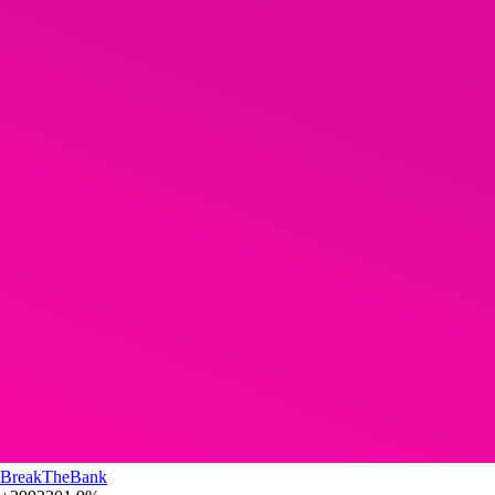
BreakTheBank