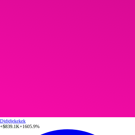
Djdjdjekekek
+
$839.1K
+1605.9%