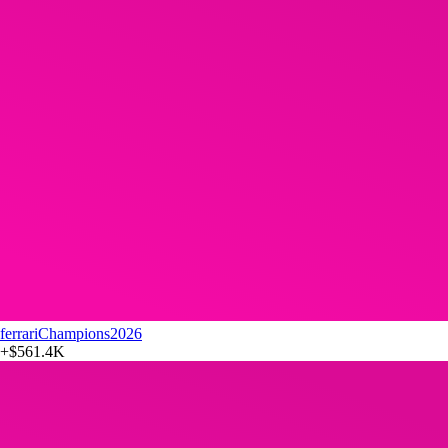
ferrariChampions2026
+
$561.4K