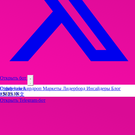
Открыть бот
Djdjdjekekek
Стратегии
Аирдроп
Маркеты
Лидерборд
Инсайдеры
Блог
+
$839.1K
EN
ES
中文
Открыть Telegram-бот