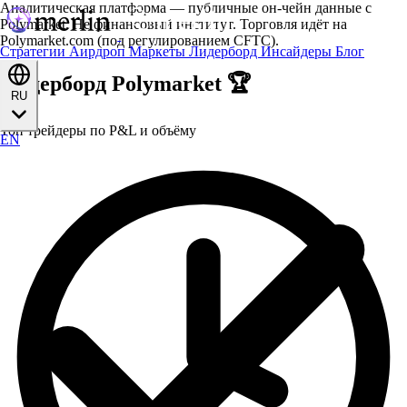
Аналитическая платформа — публичные он-чейн данные с
Polymarket. Не финансовый институт. Торговля идёт на
Polymarket.com (под регулированием CFTC).
Стратегии
Аирдроп
Маркеты
Лидерборд
Инсайдеры
Блог
Лидерборд Polymarket 🏆
RU
Топ трейдеры по P&L и объёму
EN