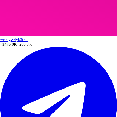
wr0ngw4yb3tt0r
+
$476.0K
+283.8%