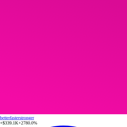
betterfasterstronger
+
$339.1K
+2780.0%