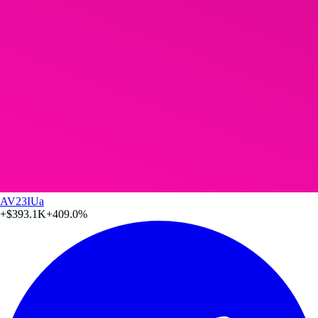
AV23IUa
+
$393.1K
+409.0%