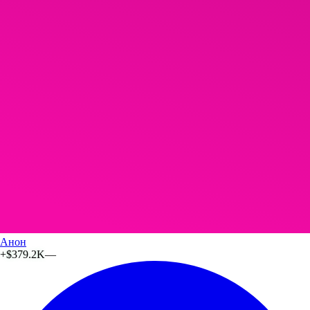
Анон
+
$379.2K
—