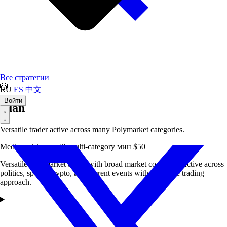
Все стратегии
🎲
RU
ES
中文
Войти
euan
Versatile trader active across many Polymarket categories.
Medium risk
versatile
multi-category
мин $50
Versatile Polymarket trader with broad market coverage. Active across
politics, sports, crypto, and current events with a flexible trading
approach.