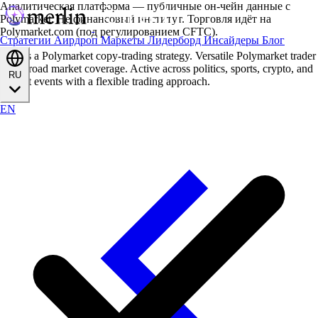
Аналитическая платформа — публичные он-чейн данные с
Polymarket. Не финансовый институт. Торговля идёт на
Polymarket.com (под регулированием CFTC).
Стратегии
Аирдроп
Маркеты
Лидерборд
Инсайдеры
Блог
euan is a Polymarket copy-trading strategy. Versatile Polymarket trader
with broad market coverage. Active across politics, sports, crypto, and
RU
current events with a flexible trading approach.
EN