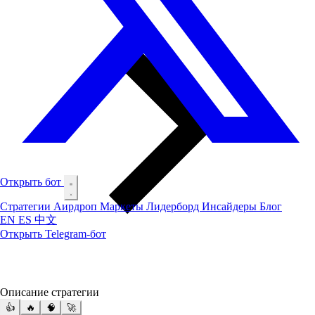
Открыть бот
Стратегии
Аирдроп
Маркеты
Лидерборд
Инсайдеры
Блог
EN
ES
中文
Открыть Telegram-бот
Описание стратегии
👍
🔥
🧠
🚀