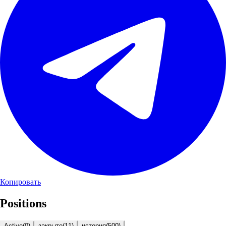
Копировать
Positions
Active
(
0
)
закрыто
(
11
)
история
(
500
)