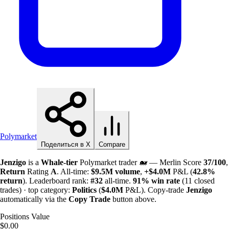
Polymarket
Поделиться в X
Compare
Jenzigo
is a
Whale-tier
Polymarket trader 🐋 — Merlin Score
37/100
,
Return
Rating
A
. All-time:
$
9.5M
volume
,
+
$
4.0M
P&L (
42.8%
return
). Leaderboard rank:
#32
all-time.
91%
win rate
(11 closed
trades) · top category:
Politics
(
$
4.0M
P&L). Copy-trade
Jenzigo
automatically via the
Copy Trade
button above.
Positions Value
$0.00