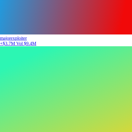
majorexploiter
+$3.7M
Vol $9.4M