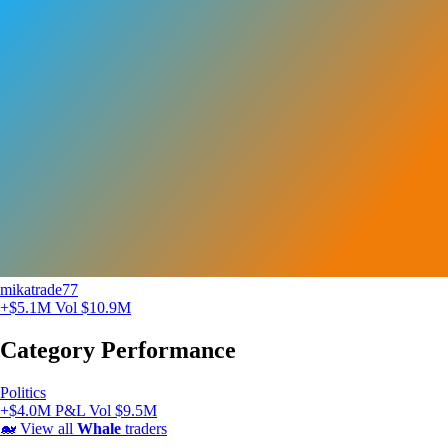
mikatrade77
+$5.1M
Vol $10.9M
Category Performance
Politics
+$4.0M P&L
Vol $9.5M
🐋
View all
Whale
traders