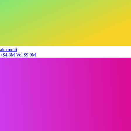
alexmulti
+$4.8M
Vol $9.9M