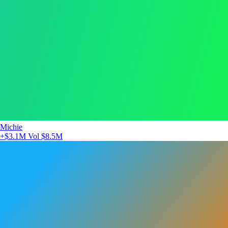
Michie
+$3.1M
Vol $8.5M