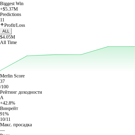
Biggest Win
+$5.37M
Predictions
11
Profit/Loss
ALL
$4.05M
All Time
Merlin Score
37
/100
Рейтинг доходности
A
+42.8%
Винрейт
91%
10/11
Макс. просадка
—