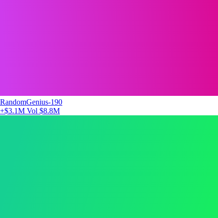
RandomGenius-190
+$3.1M
Vol $8.8M