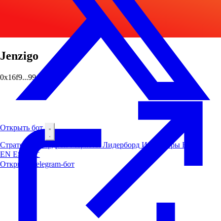
Jenzigo
0x16f9...99e3
Открыть бот
Стратегии
Аирдроп
Маркеты
Лидерборд
Инсайдеры
Блог
EN
ES
中文
Открыть Telegram-бот