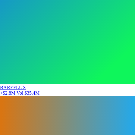
BAREFLUX
+$2.8M
Vol $35.4M