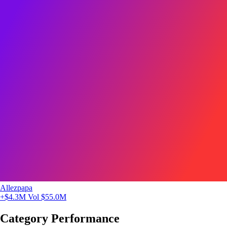
Allezpapa
+$4.3M
Vol $55.0M
Category Performance