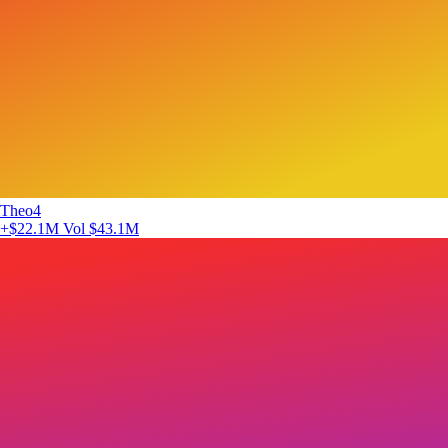
Theo4
+$22.1M
Vol $43.1M