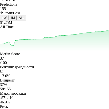
Predictions
155
Profit/Loss
1W
1M
ALL
$1.25M
All Time
Merlin Score
37
/100
Рейтинг доходности
C
+3.0%
Винрейт
37%
58/155
Макс. просадка
-$71.1K
46.9%
Риск