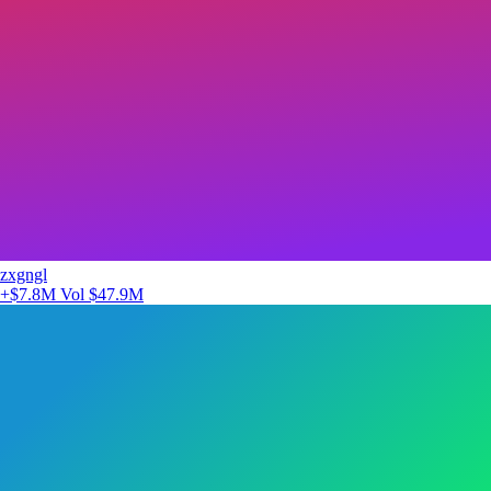
zxgngl
+$7.8M
Vol $47.9M