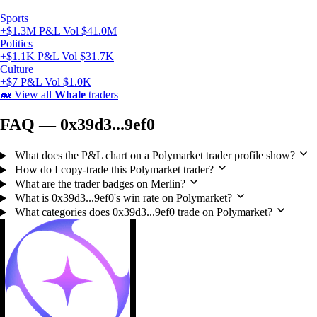
Sports
+$1.3M P&L
Vol $41.0M
Politics
+$1.1K P&L
Vol $31.7K
Culture
+$7 P&L
Vol $1.0K
🐋
View all
Whale
traders
FAQ — 0x39d3...9ef0
What does the P&L chart on a Polymarket trader profile show?
How do I copy-trade this Polymarket trader?
What are the trader badges on Merlin?
What is 0x39d3...9ef0's win rate on Polymarket?
What categories does 0x39d3...9ef0 trade on Polymarket?