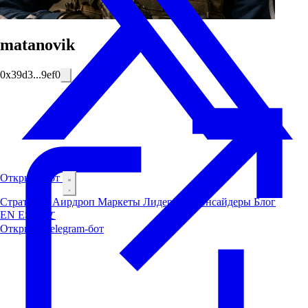
matanovik
0x39d3...9ef0
Открыть бот
Стратегии
Аирдроп
Маркеты
Лидерборд
Инсайдеры
Блог
EN
ES
中文
Открыть Telegram-бот