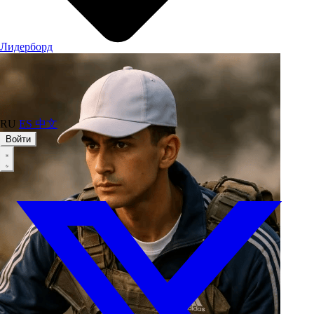
Лидерборд
RU
ES
中文
Войти