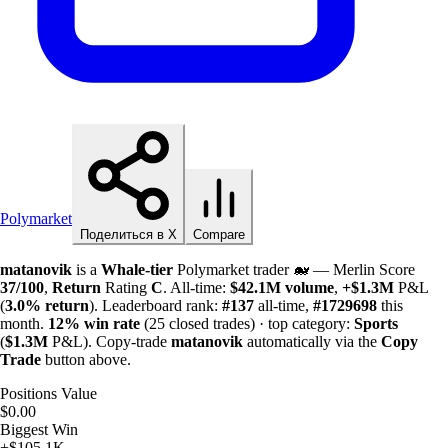
Polymarket
Поделиться в X
Compare
matanovik
is a
Whale-tier
Polymarket trader 🐋 — Merlin Score
37/100
,
Return
Rating
C
. All-time:
$
42.1M
volume
,
+
$
1.3M
P&L
(
3.0%
return
). Leaderboard rank:
#137
all-time,
#1729698
this
month.
12%
win rate
(25 closed trades) · top category:
Sports
(
$
1.3M
P&L). Copy-trade
matanovik
automatically via the
Copy
Trade
button above.
Positions Value
$0.00
Biggest Win
+$105.1K