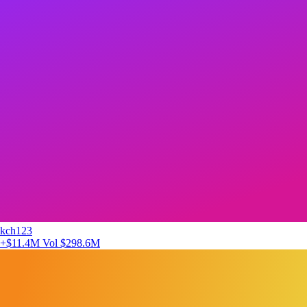
kch123
+$11.4M
Vol $298.6M