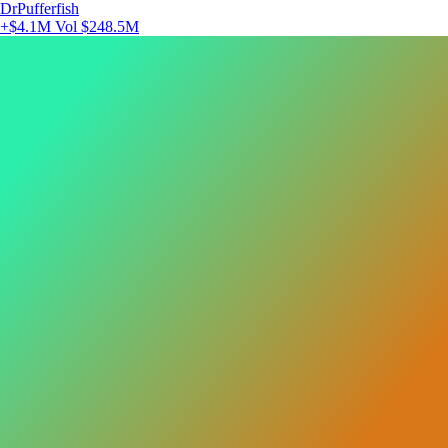
DrPufferfish
+$4.1M
Vol $248.5M