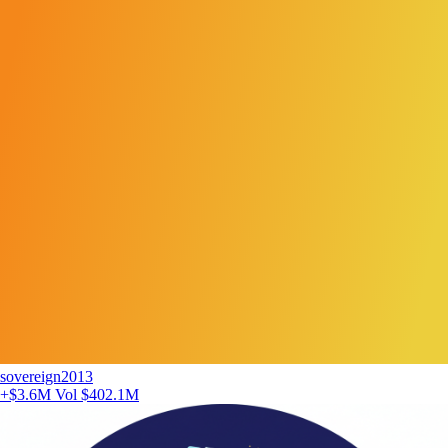
sovereign2013
+$3.6M
Vol $402.1M