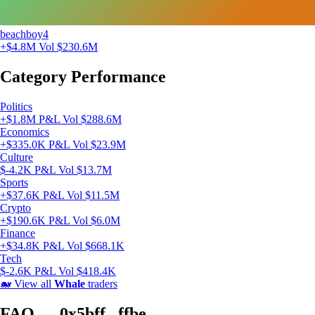
beachboy4
+$4.8M
Vol $230.6M
Category Performance
Politics
+$1.8M P&L
Vol $288.6M
Economics
+$335.0K P&L
Vol $23.9M
Culture
$-4.2K P&L
Vol $13.7M
Sports
+$37.6K P&L
Vol $11.5M
Crypto
+$190.6K P&L
Vol $6.0M
Finance
+$34.8K P&L
Vol $668.1K
Tech
$-2.6K P&L
Vol $418.4K
🐋
View all
Whale
traders
FAQ — 0x5bff...ffbe