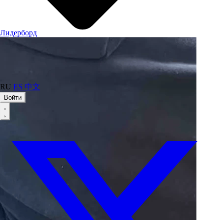
Лидерборд
RU
ES
中文
Войти