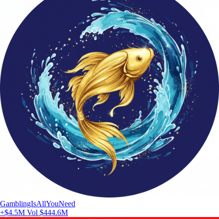
GamblingIsAllYouNeed
+$4.5M
Vol $444.6M