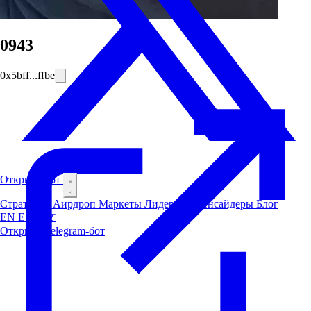
0943
0x5bff...ffbe
Открыть бот
Стратегии
Аирдроп
Маркеты
Лидерборд
Инсайдеры
Блог
EN
ES
中文
Открыть Telegram-бот