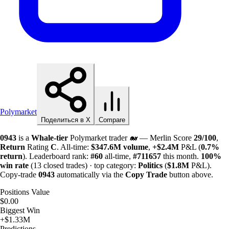
Polymarket
Поделиться в X
Compare
0943
is a
Whale-tier
Polymarket trader 🐋 — Merlin Score
29/100
,
Return
Rating
C
. All-time:
$
347.6M
volume
,
+
$
2.4M
P&L (
0.7%
return
). Leaderboard rank:
#60
all-time,
#711657
this month.
100%
win rate
(13 closed trades) · top category:
Politics
(
$
1.8M
P&L).
Copy-trade
0943
automatically via the
Copy Trade
button above.
Positions Value
$0.00
Biggest Win
+$1.33M
Predictions