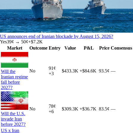
US announces end of Iranian blockade by August 15, 2026?
Yes
39
¢ →
50¢
+
$7.2K
Market
Outcome
Entry
Value
P&L
Price
Consensus
91
¢
No
$433.3K
+
$84.6K
93.5¢
—
Will the
+
3
Iranian regime
fall before
2027?
78
¢
No
$309.3K
+
$36.7K
83.5¢
—
+
6
Will the U.S.
invade Iran
before 2027?
US x Iran