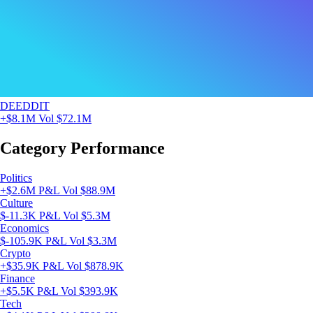
DEEDDIT
+$8.1M
Vol $72.1M
Category Performance
Politics
+$2.6M P&L
Vol $88.9M
Culture
$-11.3K P&L
Vol $5.3M
Economics
$-105.9K P&L
Vol $3.3M
Crypto
+$35.9K P&L
Vol $878.9K
Finance
+$5.5K P&L
Vol $393.9K
Tech