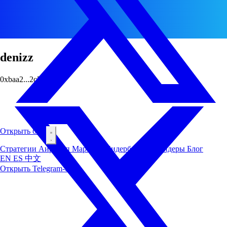
denizz
0xbaa2...2c73
Открыть бот
Стратегии
Аирдроп
Маркеты
Лидерборд
Инсайдеры
Блог
EN
ES
中文
Открыть Telegram-бот