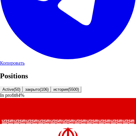
Копировать
Positions
Active
(
50
)
закрыто
(
106
)
история
(
5500
)
In profit
84
%