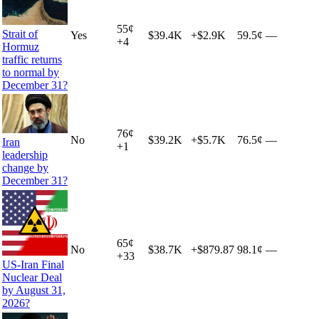
55
¢
Strait of
Yes
$39.4K
+
$2.9K
59.5¢
—
+
4
Hormuz
traffic returns
to normal by
December 31?
76
¢
No
$39.2K
+
$5.7K
76.5¢
—
Iran
+
1
leadership
change by
December 31?
65
¢
No
$38.7K
+
$879.87
98.1¢
—
+
33
US-Iran Final
Nuclear Deal
by August 31,
2026?