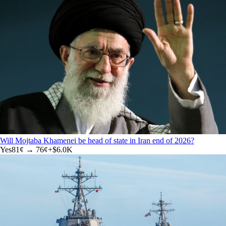
Will Mojtaba Khamenei be head of state in Iran end of 2026?
Yes
81
¢ →
76¢
+
$6.0K