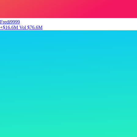
Fredi9999
+$16.6M
Vol $76.6M