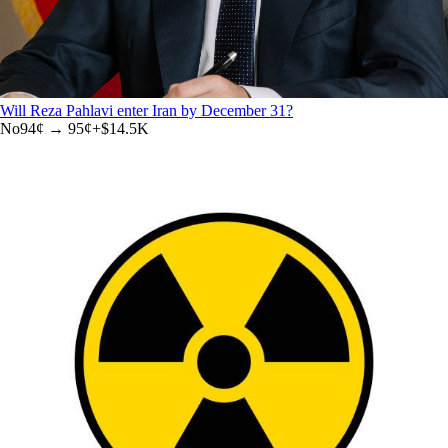
Will Reza Pahlavi enter Iran by December 31?
No
94
¢ →
95¢
+
$14.5K