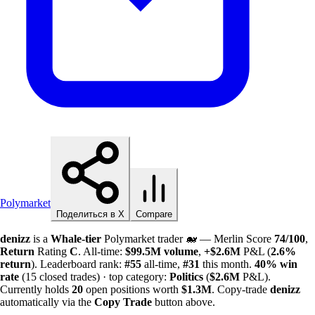
Polymarket
Поделиться в X
Compare
denizz
is a
Whale-tier
Polymarket trader 🐋 — Merlin Score
74/100
,
Return
Rating
C
. All-time:
$
99.5M
volume
,
+
$
2.6M
P&L (
2.6%
return
). Leaderboard rank:
#55
all-time,
#31
this month.
40%
win
rate
(15 closed trades) · top category:
Politics
(
$
2.6M
P&L).
Currently holds
20
open positions worth
$
1.3M
. Copy-trade
denizz
automatically via the
Copy Trade
button above.