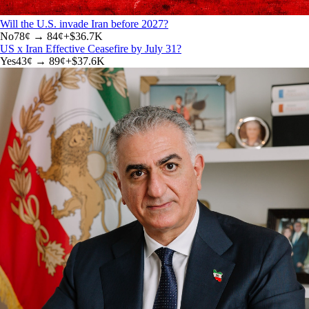
Will the U.S. invade Iran before 2027?
No
78
¢ →
84¢
+
$36.7K
US x Iran Effective Ceasefire by July 31?
Yes
43
¢ →
89¢
+
$37.6K