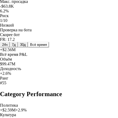
Макс. просадка
-$63.8K
6.2%
Риск
1/10
Низкий
Проверка на бота
Скорее бот
FR: 17.2
24ч
7д
30д
Всё время
+
$2.56M
Всё время
P&L
Объём
$99.47M
Доходность
+2.6%
Ранг
#55
Category Performance
Политика
+
$2.59M
+
2.9
%
Культура