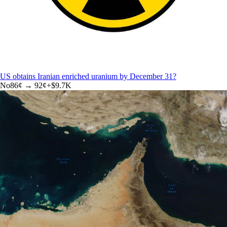
US obtains Iranian enriched uranium by December 31?
No
86
¢ →
92¢
+
$9.7K