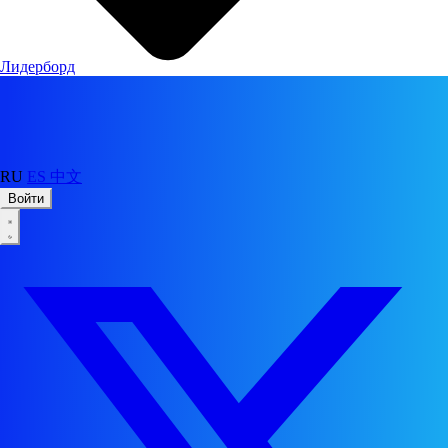
Лидерборд
RU
ES
中文
Войти