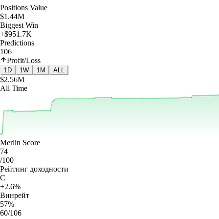
Positions Value
$1.44M
Biggest Win
+$951.7K
Predictions
106
Profit/Loss
1D
1W
1M
ALL
$2.56M
All Time
Merlin Score
74
/100
Рейтинг доходности
C
+2.6%
Винрейт
57%
60/106