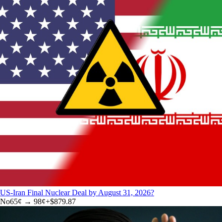
US-Iran Final Nuclear Deal by August 31, 2026?
No
65
¢ →
98¢
+
$879.87