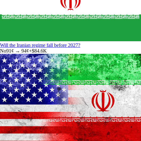
Will the Iranian regime fall before 2027?
No
91
¢ →
94¢
+
$84.6K