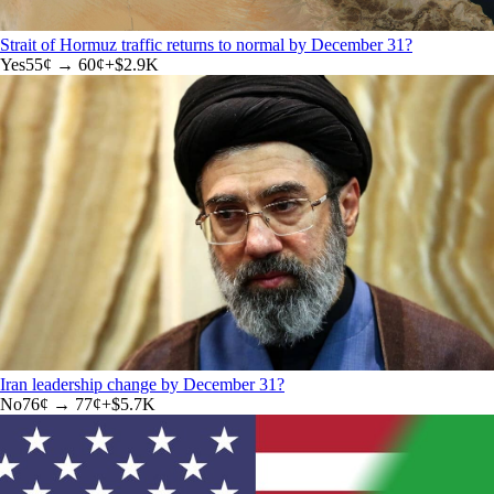
Strait of Hormuz traffic returns to normal by December 31?
Yes
55
¢ →
60¢
+
$2.9K
Iran leadership change by December 31?
No
76
¢ →
77¢
+
$5.7K