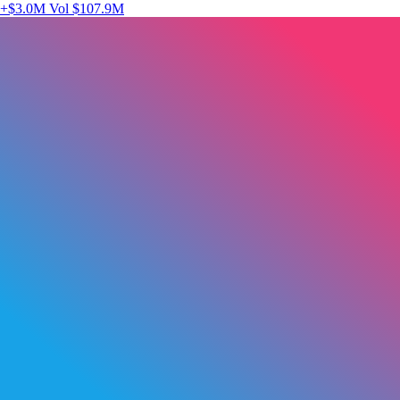
+$3.0M
Vol $107.9M