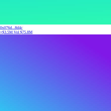
0x076d...8d4c
+$3.5M
Vol $75.8M