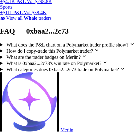
+$4.1K P&L
Vol $298.8K
Sports
+$111 P&L
Vol $38.4K
🐋
View all
Whale
traders
FAQ — 0xbaa2...2c73
What does the P&L chart on a Polymarket trader profile show?
How do I copy-trade this Polymarket trader?
What are the trader badges on Merlin?
What is 0xbaa2...2c73's win rate on Polymarket?
What categories does 0xbaa2...2c73 trade on Polymarket?
Merlin