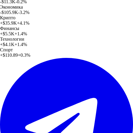
-$11.3K
-0.2
%
Экономика
-$105.9K
-3.2
%
Крипто
+
$35.9K
+
4.1
%
Финансы
+
$5.5K
+
1.4
%
Технологии
+
$4.1K
+
1.4
%
Спорт
+
$110.89
+
0.3
%