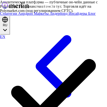
Аналитическая платформа — публичные он-чейн данные с
Polymarket. Не финансовый институт. Торговля идёт на
Polymarket.com (под регулированием CFTC).
Стратегии
Аирдроп
Маркеты
Лидерборд
Инсайдеры
Блог
RU
EN