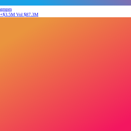
gmpm
+$3.5M
Vol $87.3M