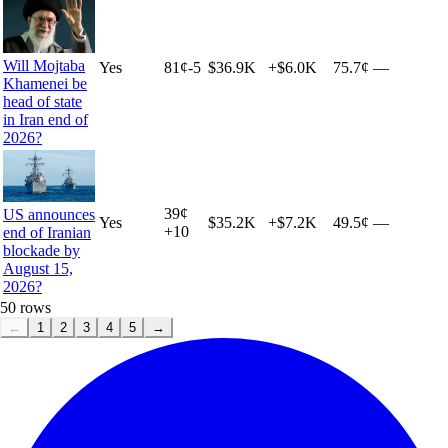
Will Mojtaba
Yes
81
¢
-5
$36.9K
+
$6.0K
75.7¢
—
Khamenei be
head of state
in Iran end of
2026?
39
¢
US announces
Yes
$35.2K
+
$7.2K
49.5¢
—
+
10
end of Iranian
blockade by
August 15,
2026?
50
rows
←
1
2
3
4
5
→