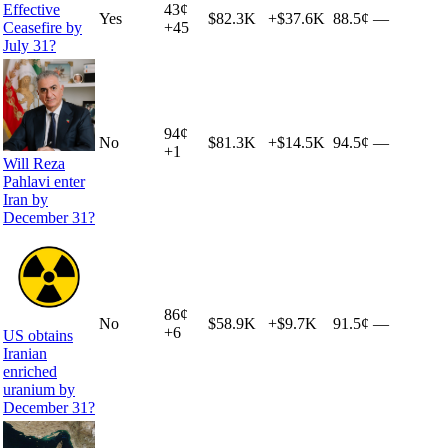
Effective
43
¢
Yes
$82.3K
+
$37.6K
88.5¢
—
Ceasefire by
+
45
July 31?
94
¢
No
$81.3K
+
$14.5K
94.5¢
—
+
1
Will Reza
Pahlavi enter
Iran by
December 31?
86
¢
No
$58.9K
+
$9.7K
91.5¢
—
+
6
US obtains
Iranian
enriched
uranium by
December 31?