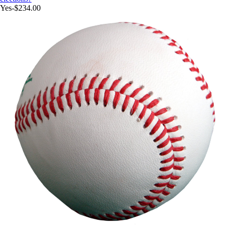
Yes
-$234.00