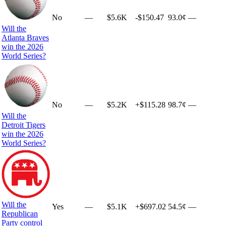
No
—
$5.6K
-$150.47
93.0¢
—
Will the
Atlanta Braves
win the 2026
World Series?
No
—
$5.2K
+
$115.28
98.7¢
—
Will the
Detroit Tigers
win the 2026
World Series?
Will the
Yes
—
$5.1K
+
$697.02
54.5¢
—
Republican
Party control