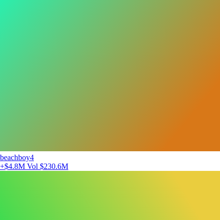
beachboy4
+$4.8M
Vol $230.6M