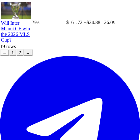
Yes
—
$161.72
+
$24.88
26.0¢
—
Will Inter
Miami CF win
the 2026 MLS
Cup?
19
rows
←
1
2
→