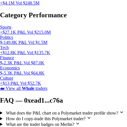
+$4.1M
Vol $248.5M
Category Performance
Sports
+$27.1K P&L
Vol $215.0M
Politics
$-149.8K P&L
Vol $1.5M
Tech
+$12.8K P&L
Vol $135.7K
Finance
$-2.3K P&L
Vol $87.0K
Economics
$-5.3K P&L
Vol $64.8K
Culture
+$13 P&L
Vol $52.7K
🐋
View all
Whale
traders
FAQ — 0xead1...c76a
What does the P&L chart on a Polymarket trader profile show?
How do I copy-trade this Polymarket trader?
What are the trader badges on Merlin?