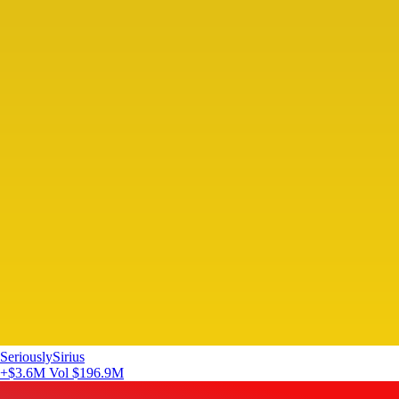
SeriouslySirius
+$3.6M
Vol $196.9M