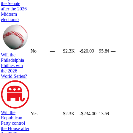
the Senate
after the 2026
Midterm
elections?
No
—
$2.3K
-$20.09
95.8¢
—
Will the
Philadelphia
Phillies win
the 2026
World Series?
Will the
Yes
—
$2.3K
-$234.00
13.5¢
—
Republican
Party control
the House after