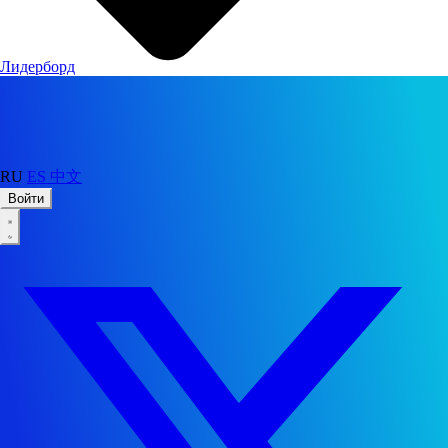
Лидерборд
RU
ES
中文
Войти