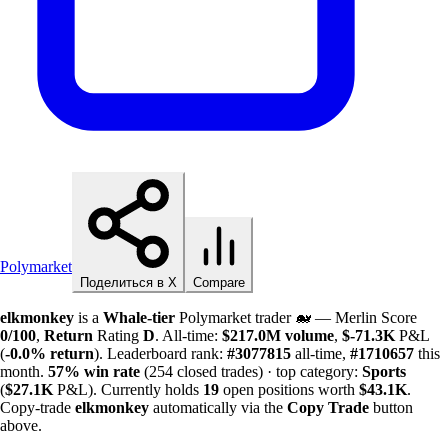
Polymarket
Поделиться в X
Compare
elkmonkey
is a
Whale-tier
Polymarket trader 🐋 — Merlin Score
0/100
,
Return
Rating
D
. All-time:
$
217.0M
volume
,
$-
71.3K
P&L
(
-0.0%
return
). Leaderboard rank:
#3077815
all-time,
#1710657
this
month.
57%
win rate
(254 closed trades) · top category:
Sports
(
$
27.1K
P&L). Currently holds
19
open positions worth
$
43.1K
.
Copy-trade
elkmonkey
automatically via the
Copy Trade
button
above.