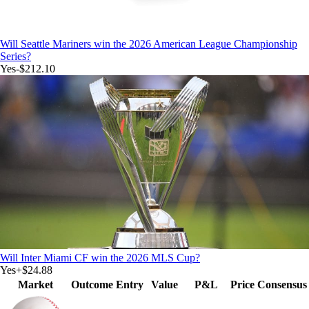
Will Seattle Mariners win the 2026 American League Championship
Series?
Yes
-$212.10
Will Inter Miami CF win the 2026 MLS Cup?
Yes
+
$24.88
Market
Outcome
Entry
Value
P&L
Price
Consensus