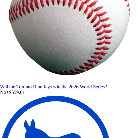
Will the Toronto Blue Jays win the 2026 World Series?
No
+
$559.01