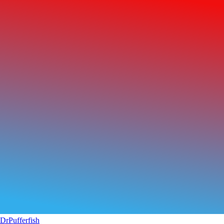
DrPufferfish