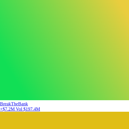
BreakTheBank
+$7.2M
Vol $197.4M