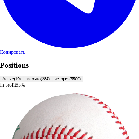
Копировать
Positions
Active
(
19
)
закрыто
(
284
)
история
(
5500
)
In profit
53
%