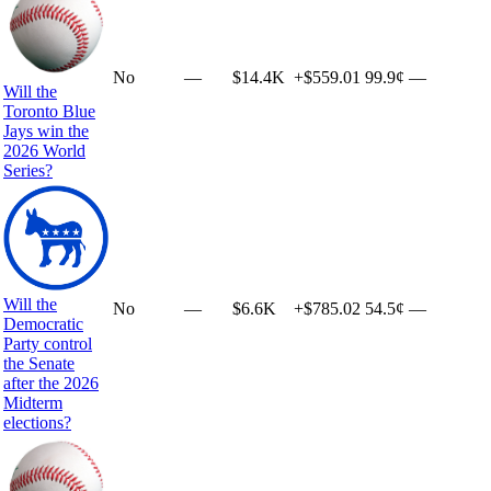
No
—
$14.4K
+
$559.01
99.9¢
—
Will the
Toronto Blue
Jays win the
2026 World
Series?
Will the
No
—
$6.6K
+
$785.02
54.5¢
—
Democratic
Party control
the Senate
after the 2026
Midterm
elections?