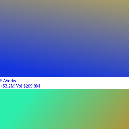
S-Works
+$3.2M
Vol $209.8M