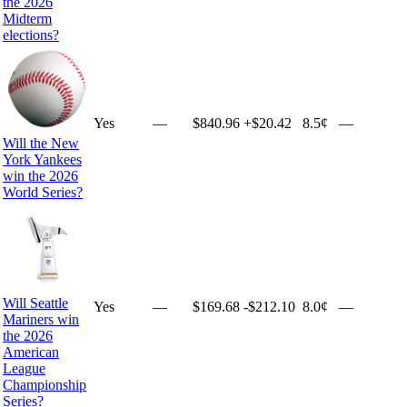
the 2026
Midterm
elections?
Yes
—
$840.96
+
$20.42
8.5¢
—
Will the New
York Yankees
win the 2026
World Series?
Will Seattle
Yes
—
$169.68
-$212.10
8.0¢
—
Mariners win
the 2026
American
League
Championship
Series?