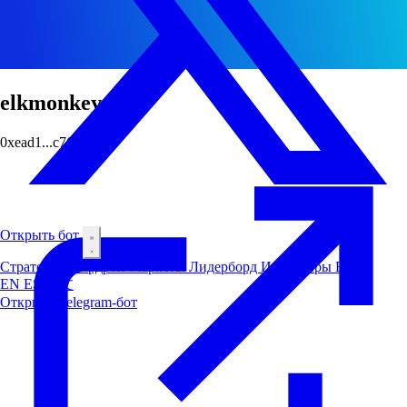
elkmonkey
0xead1...c76a
Открыть бот
Стратегии
Аирдроп
Маркеты
Лидерборд
Инсайдеры
Блог
EN
ES
中文
Открыть Telegram-бот