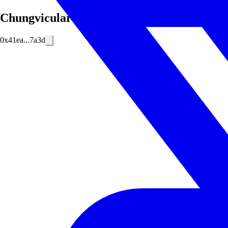
Chungvicular
0x41ea...7a3d