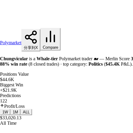
Polymarket
Compare
分享到X
Chungvicular
is a
Whale-tier
Polymarket trader 🐋 — Merlin Score
88%
win rate
(8 closed trades) · top category:
Politics
(
$
45.4K
P&L). 
Positions Value
$44.6K
Biggest Win
+$21.9K
Predictions
122
Profit/Loss
1W
1M
ALL
$33,020.13
All Time