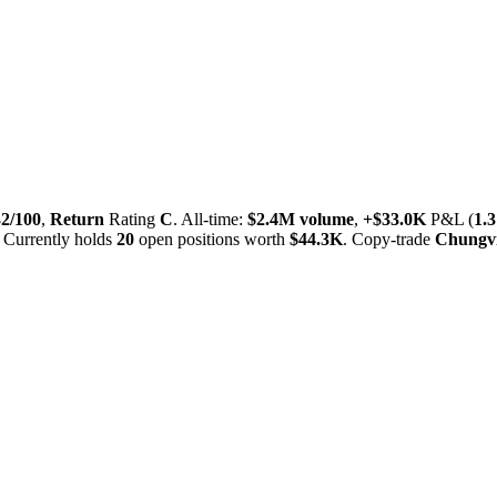
32/100
,
Return
Rating
C
. All-time:
$
2.4M
volume
,
+
$
33.0K
P&L (
1.
Currently holds
20
open positions worth
$
44.3K
. Copy-trade
Chungvi