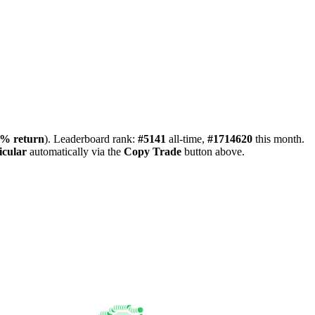
3%
return
). Leaderboard rank:
#5141
all-time,
#1714620
this month.
cular
automatically via the
Copy Trade
button above.