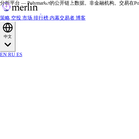
分析平台 — Polymarket的公开链上数据。非金融机构。交易在Polym
策略
空投
市场
排行榜
内幕交易者
博客
中文
EN
RU
ES