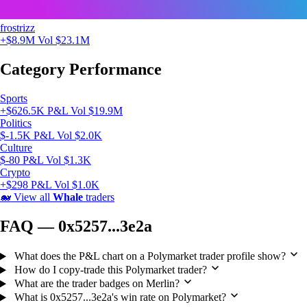
frostrizz
+$8.9M
Vol $23.1M
Category Performance
Sports
+$626.5K P&L
Vol $19.9M
Politics
$-1.5K P&L
Vol $2.0K
Culture
$-80 P&L
Vol $1.3K
Crypto
+$298 P&L
Vol $1.0K
🐋
View all
Whale
traders
FAQ — 0x5257...3e2a
What does the P&L chart on a Polymarket trader profile show?
How do I copy-trade this Polymarket trader?
What are the trader badges on Merlin?
What is 0x5257...3e2a's win rate on Polymarket?