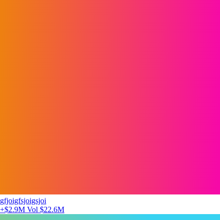
gfjoigfsjoigsjoi
+$2.9M
Vol $22.6M