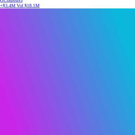
GCottrell93
+$3.4M
Vol $18.1M