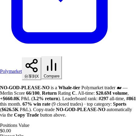
Polymarket
Compare
分享到X
NO-GOD-PLEASE-NO
is a
Whale-tier
Polymarket trader 🐋 —
Merlin Score
66/100
,
Return
Rating
C
. All-time:
$
20.6M
volume
,
+
$
660.0K
P&L (
3.2%
return
). Leaderboard rank:
#297
all-time,
#861
this month.
67%
win rate
(9 closed trades) · top category:
Sports
(
$
626.5K
P&L). Copy-trade
NO-GOD-PLEASE-NO
automatically
via the
Copy Trade
button above.
Positions Value
$0.00