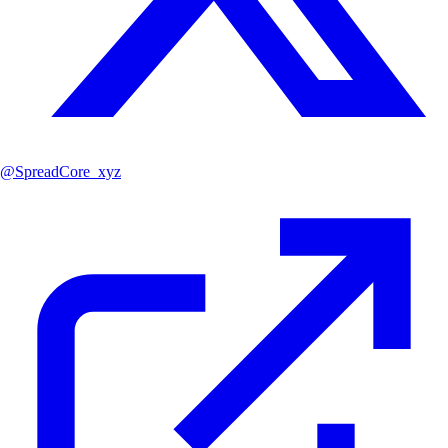
@
SpreadCore_xyz