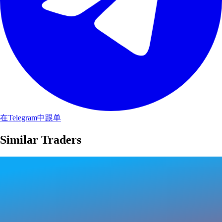
在Telegram中跟单
Similar Traders