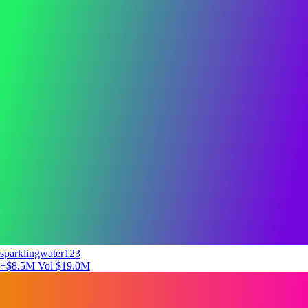
sparklingwater123
+$8.5M
Vol $19.0M