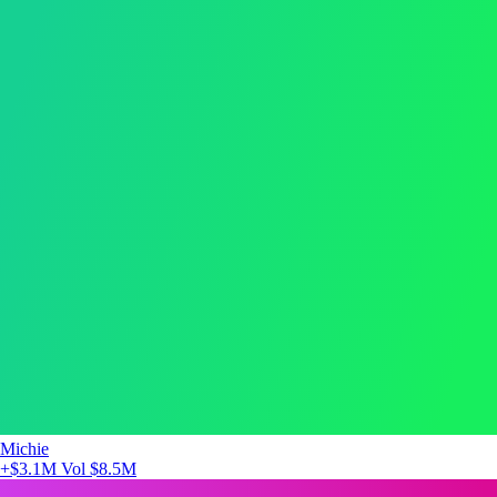
Michie
+$3.1M
Vol $8.5M