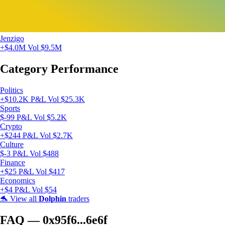
Jenzigo
+$4.0M
Vol $9.5M
Category Performance
Politics
+$10.2K P&L
Vol $25.3K
Sports
$-99 P&L
Vol $5.2K
Crypto
+$244 P&L
Vol $2.7K
Culture
$-3 P&L
Vol $488
Finance
+$25 P&L
Vol $417
Economics
+$4 P&L
Vol $54
🐬
View all
Dolphin
traders
FAQ — 0x95f6...6e6f