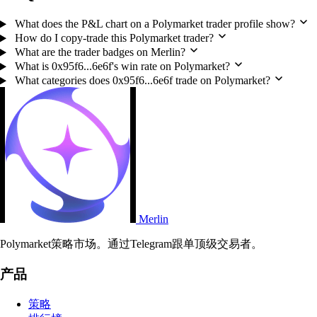
What does the P&L chart on a Polymarket trader profile show?
How do I copy-trade this Polymarket trader?
What are the trader badges on Merlin?
What is 0x95f6...6e6f's win rate on Polymarket?
What categories does 0x95f6...6e6f trade on Polymarket?
Merlin
Polymarket策略市场。通过Telegram跟单顶级交易者。
产品
策略