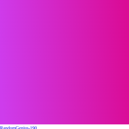
RandomGenius-190