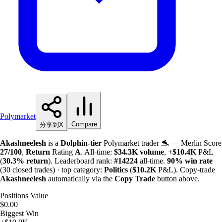
Polymarket
Compare
分享到X
Akashneelesh
is a
Dolphin-tier
Polymarket trader 🐬 — Merlin Score
27/100
,
Return
Rating
A
. All-time:
$
34.3K
volume
,
+
$
10.4K
P&L
(
30.3%
return
). Leaderboard rank:
#14224
all-time.
90%
win rate
(30 closed trades) · top category:
Politics
(
$
10.2K
P&L). Copy-trade
Akashneelesh
automatically via the
Copy Trade
button above.
Positions Value
$0.00
Biggest Win