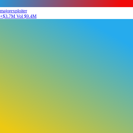
majorexploiter
+$3.7M
Vol $9.4M