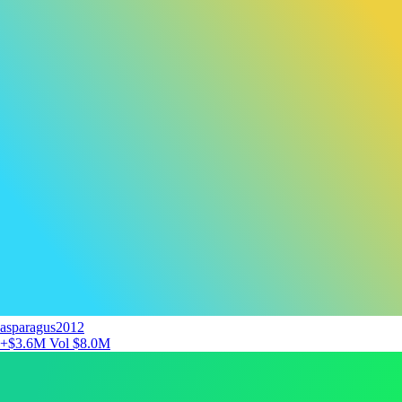
asparagus2012
+$3.6M
Vol $8.0M