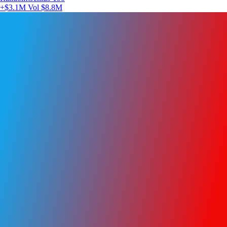
+$3.1M
Vol $8.8M