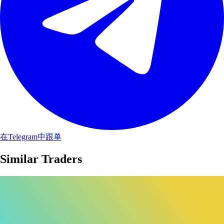
在Telegram中跟单
Similar Traders