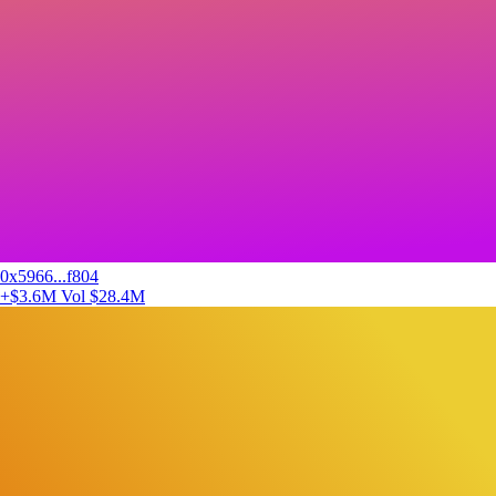
0x5966...f804
+$3.6M
Vol $28.4M