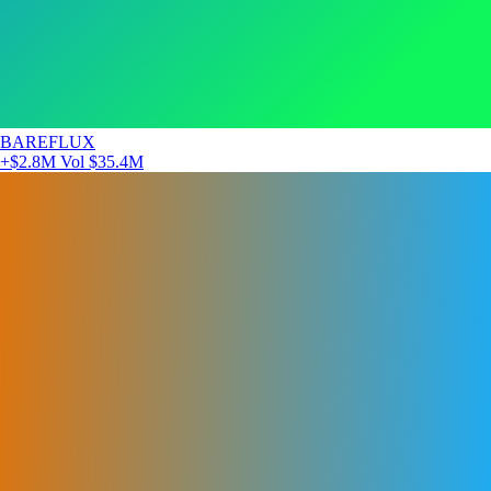
BAREFLUX
+$2.8M
Vol $35.4M