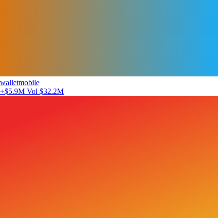
walletmobile
+$5.9M
Vol $32.2M