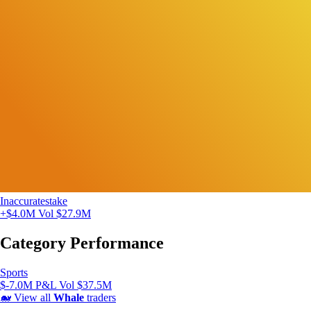
Inaccuratestake
+$4.0M
Vol $27.9M
Category Performance
Sports
$-7.0M P&L
Vol $37.5M
🐋
View all
Whale
traders