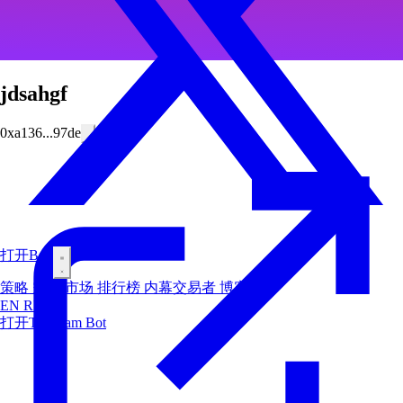
jdsahgf
0xa136...97de
打开Bot
策略
空投
市场
排行榜
内幕交易者
博客
EN
RU
ES
打开Telegram Bot