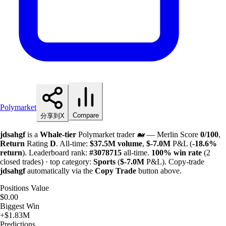
Polymarket
Compare
分享到X
jdsahgf
is a
Whale-tier
Polymarket trader 🐋 — Merlin Score
0/100
,
Return
Rating
D
. All-time:
$
37.5M
volume
,
$-
7.0M
P&L (
-18.6%
return
). Leaderboard rank:
#3078715
all-time.
100%
win rate
(2
closed trades) · top category:
Sports
(
$-
7.0M
P&L). Copy-trade
jdsahgf
automatically via the
Copy Trade
button above.
Positions Value
$0.00
Biggest Win
+$1.83M
Predictions