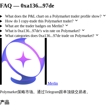
FAQ — 0xa136...97de
What does the P&L chart on a Polymarket trader profile show?
How do I copy-trade this Polymarket trader?
What are the trader badges on Merlin?
What is 0xa136...97de's win rate on Polymarket?
What categories does 0xa136...97de trade on Polymarket?
Merlin
Polymarket策略市场。通过Telegram跟单顶级交易者。
产品