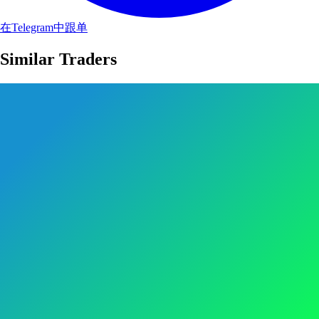
在Telegram中跟单
Similar Traders