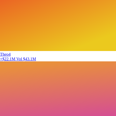
Theo4
+$22.1M
Vol $43.1M