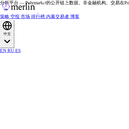
分析平台 — Polymarket的公开链上数据。非金融机构。交易在Polym
策略
空投
市场
排行榜
内幕交易者
博客
中文
EN
RU
ES