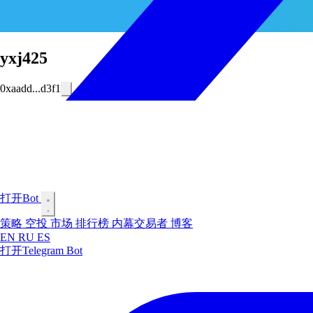
yxj425
0xaadd...d3f1
打开Bot
策略
空投
市场
排行榜
内幕交易者
博客
EN
RU
ES
打开Telegram Bot