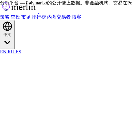
分析平台 — Polymarket的公开链上数据。非金融机构。交易在Polym
策略
空投
市场
排行榜
内幕交易者
博客
中文
EN
RU
ES