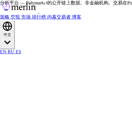
分析平台 — Polymarket的公开链上数据。非金融机构。交易在Polym
策略
空投
市场
排行榜
内幕交易者
博客
中文
EN
RU
ES