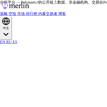
分析平台 — Polymarket的公开链上数据。非金融机构。交易在Polym
策略
空投
市场
排行榜
内幕交易者
博客
中文
EN
RU
ES