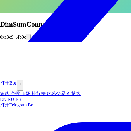
DimSumConnoisseur.
0xe3c9...4b9c
打开Bot
策略
空投
市场
排行榜
内幕交易者
博客
EN
RU
ES
打开Telegram Bot