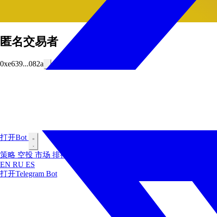
匿名交易者
0xe639...082a
打开Bot
策略
空投
市场
排行榜
内幕交易者
博客
EN
RU
ES
打开Telegram Bot