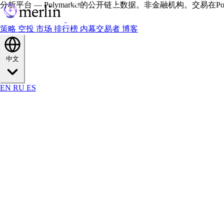
分析平台 — Polymarket的公开链上数据。非金融机构。交易在Polym
策略
空投
市场
排行榜
内幕交易者
博客
中文
EN
RU
ES