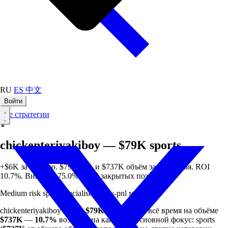
RU
ES
中文
Войти
Все стратегии
🏀
chickenteriyakiboy — $79K sports
+$6K за неделю. $79K PnL и $737K объём за всё время. ROI
10.7%. Винрейт 75.0% на 28 закрытых позициях.
Medium risk
sports
specialist
weekly-pnl
мин $50
chickenteriyakiboy имеет
$79K
прибыли за всё время на объёме
$737K
—
10.7%
возврата на капитал. Основной фокус: sports