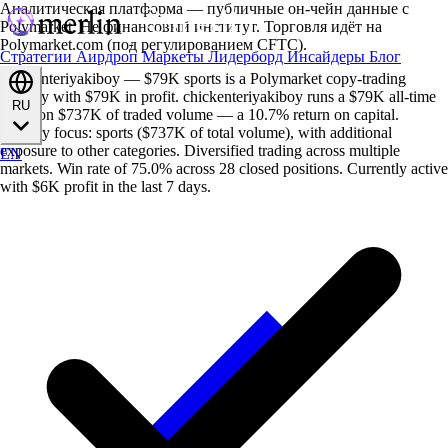
Аналитическая платформа — публичные он-чейн данные с
Polymarket. Не финансовый институт. Торговля идёт на
Polymarket.com (под регулированием CFTC).
Стратегии
Аирдроп
Маркеты
Лидерборд
Инсайдеры
Блог
chickenteriyakiboy — $79K sports is a Polymarket copy-trading
strategy with $79K in profit. chickenteriyakiboy runs a $79K all-time
RU
profit on $737K of traded volume — a 10.7% return on capital.
Primary focus: sports ($737K of total volume), with additional
exposure to other categories. Diversified trading across multiple
EN
markets. Win rate of 75.0% across 28 closed positions. Currently active
with $6K profit in the last 7 days.