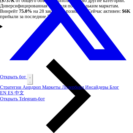
(
$737K
от общего объёма), дополнительно другие категории.
Диверсифицированная торговля по нескольким маркетам.
Винрейт
75.0%
на 28 закрытых позициях. Сейчас активен:
$6K
прибыли за последние 7 дней.
Открыть бот
Стратегии
Аирдроп
Маркеты
Лидерборд
Инсайдеры
Блог
EN
ES
中文
Открыть Telegram-бот