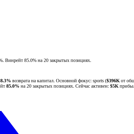
3%. Винрейт 85.0% на 20 закрытых позициях.
18.3%
возврата на капитал. Основной фокус: sports (
$396K
от общ
ейт
85.0%
на 20 закрытых позициях. Сейчас активен:
$5K
прибыл