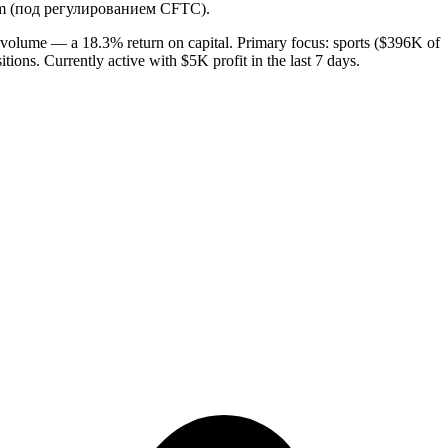
m (под регулированием CFTC).
 volume — a 18.3% return on capital. Primary focus: sports ($396K of
tions. Currently active with $5K profit in the last 7 days.