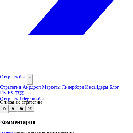
Открыть бот
Стратегии
Аирдроп
Маркеты
Лидерборд
Инсайдеры
Блог
EN
ES
中文
Открыть Telegram-бот
Описание стратегии
👍
🔥
🧠
🚀
Комментарии