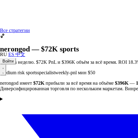
Все стратегии
🏀
nerongod — $72K sports
RU
ES
中文
Войти
+$5K за неделю. $72K PnL и $396K объём за всё время. ROI 18.
Medium risk
sports
specialist
weekly-pnl
мин $50
nerongod имеет
$72K
прибыли за всё время на объёме
$396K
—
Диверсифицированная торговля по нескольким маркетам. Винр