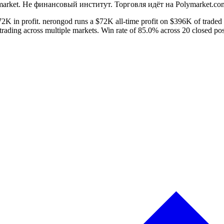
rket. Не финансовый институт. Торговля идёт на Polymarket.co
2K in profit. nerongod runs a $72K all-time profit on $396K of traded
 trading across multiple markets. Win rate of 85.0% across 20 closed posi