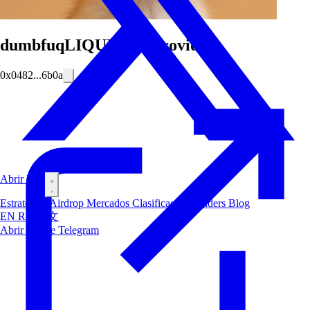
dumbfuqLIQUIDITYprovider
0x0482...6b0a
Abrir Bot
Estrategias
Airdrop
Mercados
Clasificación
Insiders
Blog
EN
RU
中文
Abrir Bot de Telegram