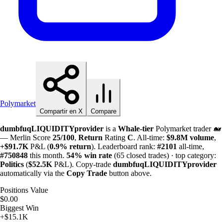
Polymarket
Compartir en X
Compare
dumbfuqLIQUIDITYprovider
is a
Whale-tier
Polymarket trader 🐋
— Merlin Score
25/100
,
Return
Rating
C
. All-time:
$
9.8M
volume
,
+
$
91.7K
P&L (
0.9%
return
). Leaderboard rank:
#2101
all-time,
#750848
this month.
54%
win rate
(65 closed trades) · top category:
Politics
(
$
52.5K
P&L). Copy-trade
dumbfuqLIQUIDITYprovider
automatically via the
Copy Trade
button above.
Positions Value
$0.00
Biggest Win
+$15.1K