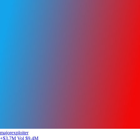
majorexploiter
+$3.7M
Vol $9.4M