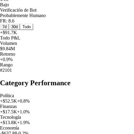
Bajo
Verificación de Bot
Probablemente Humano
FR: 8.6
7d
30d
Todo
+
$91.7K
Todo
P&L
Volumen
$9.84M
Retorno
+0.9%
Rango
#2101
Category Performance
Política
+
$52.5K
+
0.8
%
Finanzas
+
$17.5K
+
1.0
%
Tecnología
+
$13.8K
+
1.9
%
Economía
-$637.88
-0.2
%