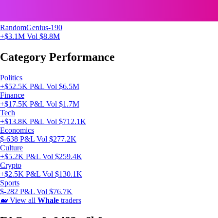
RandomGenius-190
+$3.1M
Vol $8.8M
Category Performance
Politics
+$52.5K P&L
Vol $6.5M
Finance
+$17.5K P&L
Vol $1.7M
Tech
+$13.8K P&L
Vol $712.1K
Economics
$-638 P&L
Vol $277.2K
Culture
+$5.2K P&L
Vol $259.4K
Crypto
+$2.5K P&L
Vol $130.1K
Sports
$-282 P&L
Vol $76.7K
🐋
View all
Whale
traders