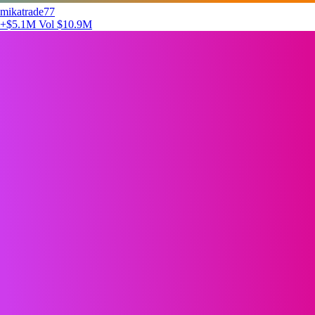
mikatrade77
+$5.1M
Vol $10.9M