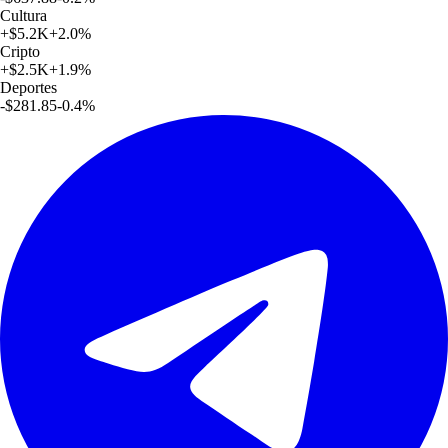
Cultura
+
$5.2K
+
2.0
%
Cripto
+
$2.5K
+
1.9
%
Deportes
-$281.85
-0.4
%