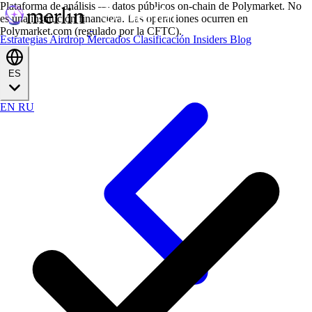
Plataforma de análisis — datos públicos on-chain de Polymarket. No
es una institución financiera. Las operaciones ocurren en
Polymarket.com (regulado por la CFTC).
Estrategias
Airdrop
Mercados
Clasificación
Insiders
Blog
ES
EN
RU