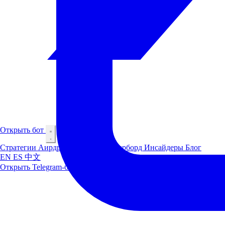
Открыть бот
Стратегии
Аирдроп
Маркеты
Лидерборд
Инсайдеры
Блог
EN
ES
中文
Открыть Telegram-бот