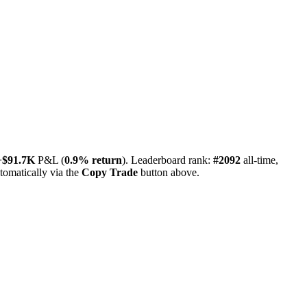
+
$
91.7K
P&L (
0.9%
return
). Leaderboard rank:
#2092
all-time,
tomatically via the
Copy Trade
button above.