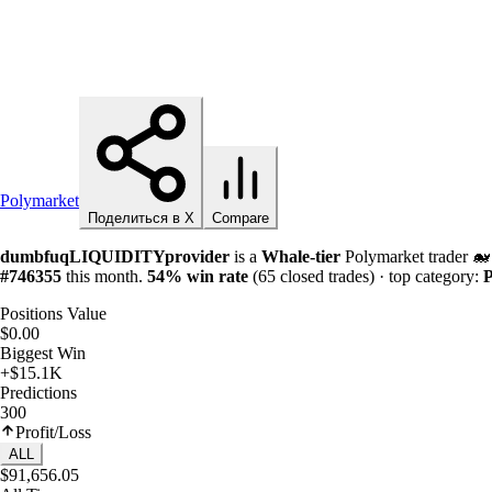
Polymarket
Поделиться в X
Compare
dumbfuqLIQUIDITYprovider
is a
Whale-tier
Polymarket trader 
#746355
this month.
54%
win rate
(65 closed trades) · top category:
P
Positions Value
$0.00
Biggest Win
+$15.1K
Predictions
300
Profit/Loss
ALL
$91,656.05