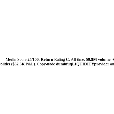
 — Merlin Score
25/100
,
Return
Rating
C
. All-time:
$
9.8M
volume
,
olitics
(
$
52.5K
P&L). Copy-trade
dumbfuqLIQUIDITYprovider
au