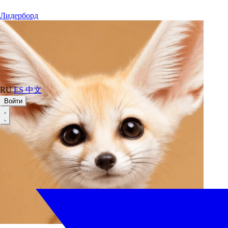
Лидерборд
RU
ES
中文
Войти