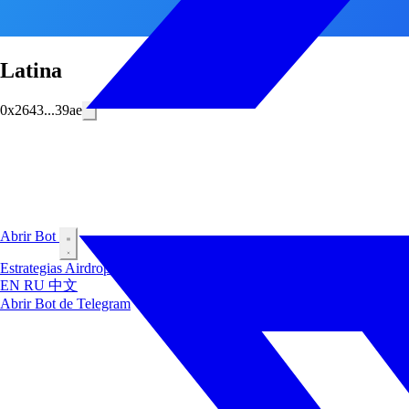
Latina
0x2643...39ae
Abrir Bot
Estrategias
Airdrop
Mercados
Clasificación
Insiders
Blog
EN
RU
中文
Abrir Bot de Telegram