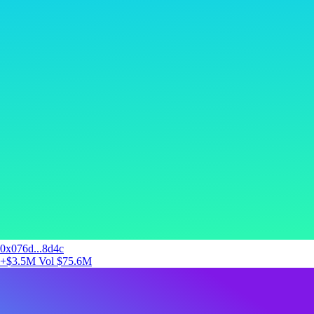
0x076d...8d4c
+$3.5M
Vol $75.6M