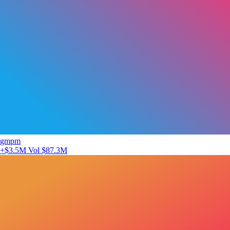
gmpm
+$3.5M
Vol $87.3M