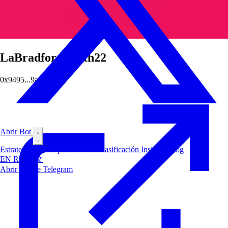
LaBradfordSmith22
0x9495...9a27
Abrir Bot
Estrategias
Airdrop
Mercados
Clasificación
Insiders
Blog
EN
RU
中文
Abrir Bot de Telegram