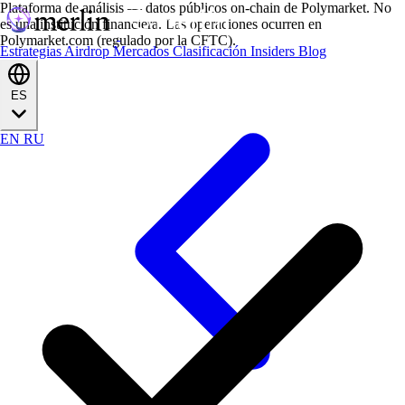
Plataforma de análisis — datos públicos on-chain de Polymarket. No
es una institución financiera. Las operaciones ocurren en
Polymarket.com (regulado por la CFTC).
Estrategias
Airdrop
Mercados
Clasificación
Insiders
Blog
ES
EN
RU