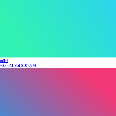
ndb1
+$3.0M
Vol $107.9M