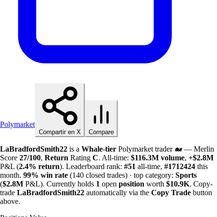
Polymarket
Compartir en X
Compare
LaBradfordSmith22
is a
Whale-tier
Polymarket trader 🐋 — Merlin
Score
27/100
,
Return
Rating
C
. All-time:
$
116.3M
volume
,
+
$
2.8M
P&L (
2.4%
return
). Leaderboard rank:
#51
all-time,
#1712424
this
month.
99%
win rate
(140 closed trades) · top category:
Sports
(
$
2.8M
P&L). Currently holds
1
open
position
worth
$
10.9K
. Copy-
trade
LaBradfordSmith22
automatically via the
Copy Trade
button
above.