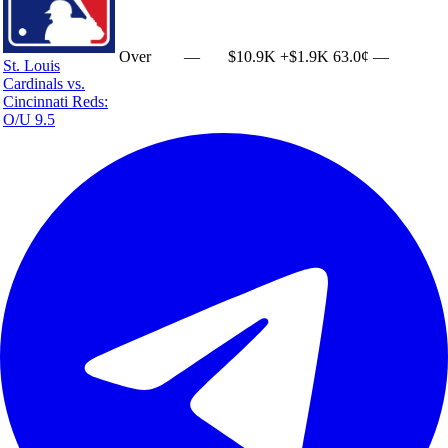
Over
—
$10.9K
+
$1.9K
63.0¢
—
St. Louis
Cardinals vs.
Cincinnati Reds:
O/U 9.5