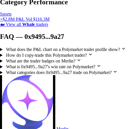
Category Performance
Sports
+$2.8M P&L
Vol $116.3M
🐋
View all
Whale
traders
FAQ — 0x9495...9a27
What does the P&L chart on a Polymarket trader profile show?
How do I copy-trade this Polymarket trader?
What are the trader badges on Merlin?
What is 0x9495...9a27's win rate on Polymarket?
What categories does 0x9495...9a27 trade on Polymarket?
Merlin