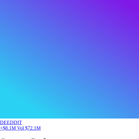
DEEDDIT
+$8.1M
Vol $72.1M