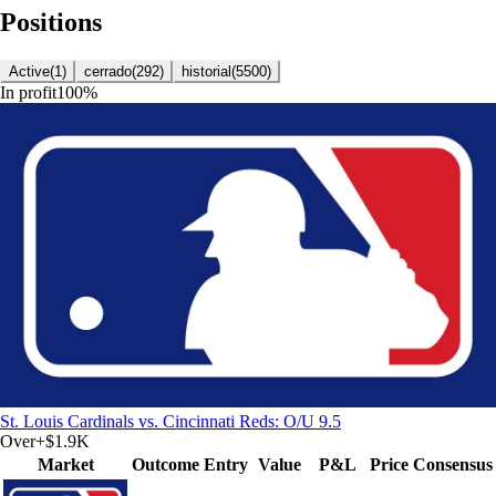
Positions
Active
(
1
)
cerrado
(
292
)
historial
(
5500
)
In profit
100
%
St. Louis Cardinals vs. Cincinnati Reds: O/U 9.5
Over
+
$1.9K
Market
Outcome
Entry
Value
P&L
Price
Consensus