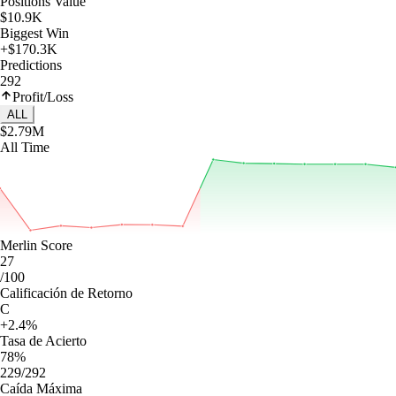
Positions Value
$10.9K
Biggest Win
+$170.3K
Predictions
292
Profit/Loss
ALL
$2.79M
All Time
Merlin Score
27
/100
Calificación de Retorno
C
+2.4%
Tasa de Acierto
78%
229/292
Caída Máxima