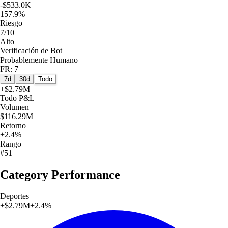
-$533.0K
157.9%
Riesgo
7/10
Alto
Verificación de Bot
Probablemente Humano
FR: 7
7d
30d
Todo
+
$2.79M
Todo
P&L
Volumen
$116.29M
Retorno
+2.4%
Rango
#51
Category Performance
Deportes
+
$2.79M
+
2.4
%