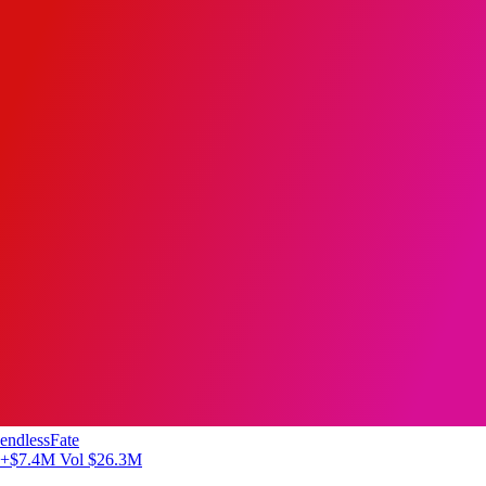
endlessFate
+$7.4M
Vol $26.3M