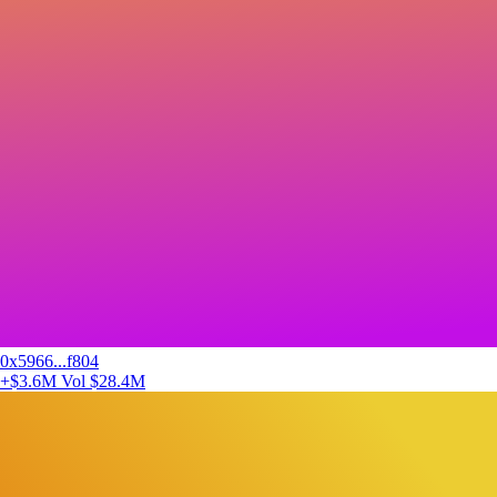
0x5966...f804
+$3.6M
Vol $28.4M