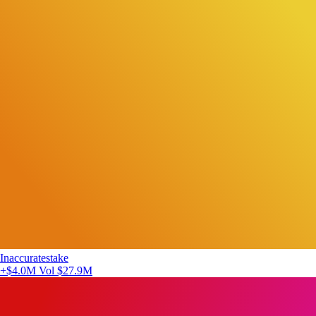
Inaccuratestake
+$4.0M
Vol $27.9M