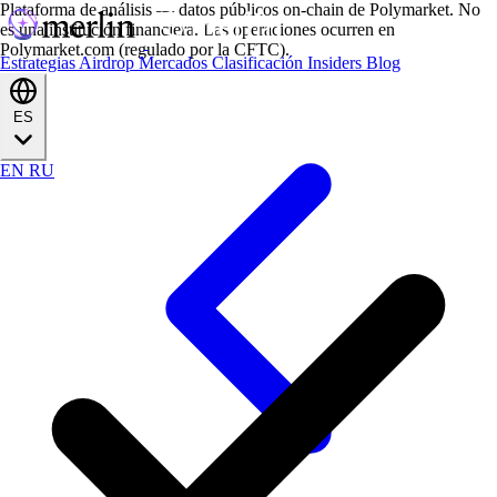
Plataforma de análisis — datos públicos on-chain de Polymarket. No
es una institución financiera. Las operaciones ocurren en
Polymarket.com (regulado por la CFTC).
Estrategias
Airdrop
Mercados
Clasificación
Insiders
Blog
ES
EN
RU