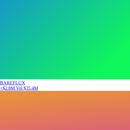
BAREFLUX
+$2.8M
Vol $35.4M