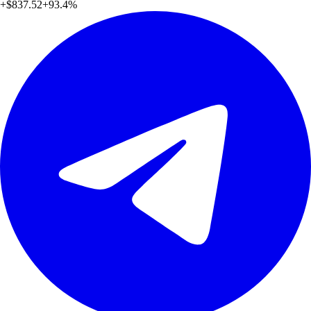
+
$837.52
+
93.4
%