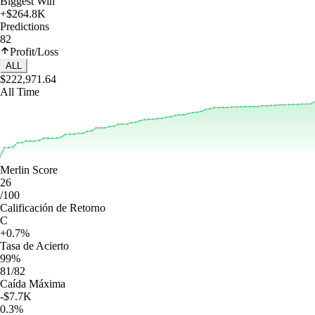
Biggest Win
+$264.8K
Predictions
82
Profit/Loss
ALL
$222,971.64
All Time
Merlin Score
26
/100
Calificación de Retorno
C
+0.7%
Tasa de Acierto
99%
81/82
Caída Máxima
-$7.7K
0.3%