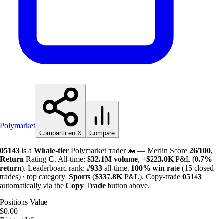
Polymarket
Compartir en X
Compare
05143
is a
Whale-tier
Polymarket trader 🐋 — Merlin Score
26/100
,
Return
Rating
C
. All-time:
$
32.1M
volume
,
+
$
223.0K
P&L (
0.7%
return
). Leaderboard rank:
#933
all-time.
100%
win rate
(15 closed
trades) · top category:
Sports
(
$
337.8K
P&L). Copy-trade
05143
automatically via the
Copy Trade
button above.
Positions Value
$0.00