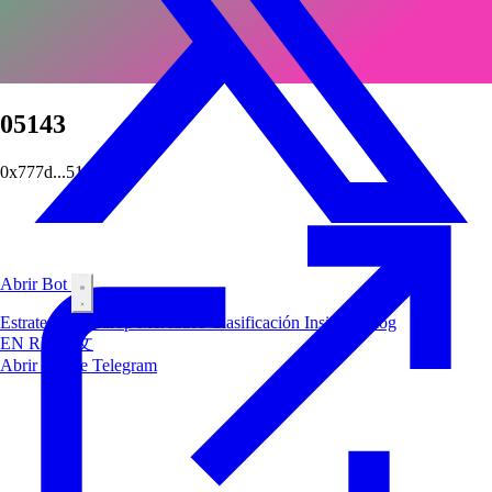
05143
0x777d...5143
Abrir Bot
Estrategias
Airdrop
Mercados
Clasificación
Insiders
Blog
EN
RU
中文
Abrir Bot de Telegram