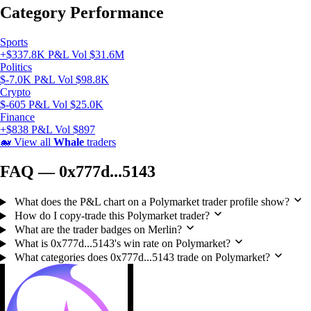
Category Performance
Sports
+$337.8K P&L
Vol $31.6M
Politics
$-7.0K P&L
Vol $98.8K
Crypto
$-605 P&L
Vol $25.0K
Finance
+$838 P&L
Vol $897
🐋
View all
Whale
traders
FAQ — 0x777d...5143
What does the P&L chart on a Polymarket trader profile show?
How do I copy-trade this Polymarket trader?
What are the trader badges on Merlin?
What is 0x777d...5143's win rate on Polymarket?
What categories does 0x777d...5143 trade on Polymarket?