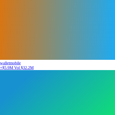
walletmobile
+$5.9M
Vol $32.2M