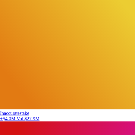
Inaccuratestake
+$4.0M
Vol $27.9M