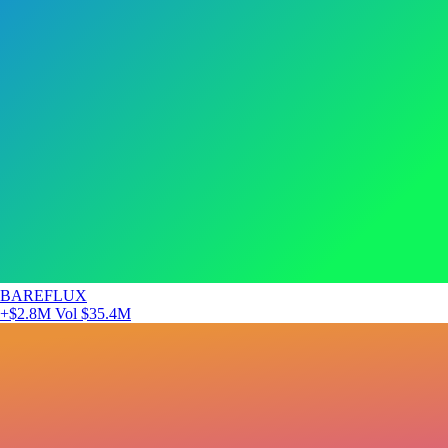
BAREFLUX
+$2.8M
Vol $35.4M