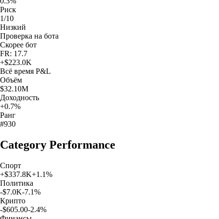
0.3%
Риск
1/10
Низкий
Проверка на бота
Скорее бот
FR: 17.7
+
$223.0K
Всё время
P&L
Объём
$32.10M
Доходность
+0.7%
Ранг
#930
Category Performance
Спорт
+
$337.8K
+
1.1
%
Политика
-$7.0K
-7.1
%
Крипто
-$605.00
-2.4
%
Финансы