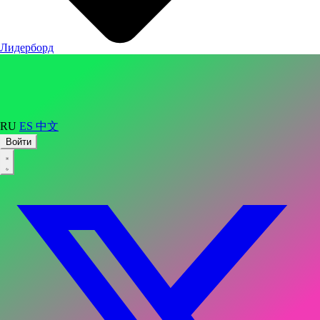
Лидерборд
RU
ES
中文
Войти