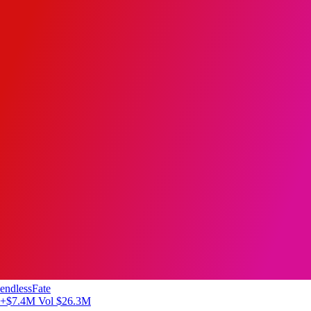
endlessFate
+$7.4M
Vol $26.3M