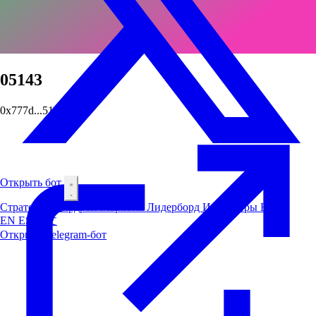
05143
0x777d...5143
Открыть бот
Стратегии
Аирдроп
Маркеты
Лидерборд
Инсайдеры
Блог
EN
ES
中文
Открыть Telegram-бот