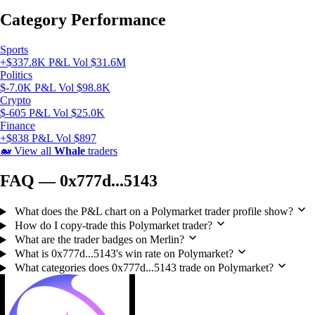
Category Performance
Sports
+$337.8K P&L
Vol $31.6M
Politics
$-7.0K P&L
Vol $98.8K
Crypto
$-605 P&L
Vol $25.0K
Finance
+$838 P&L
Vol $897
🐋
View all
Whale
traders
FAQ — 0x777d...5143
What does the P&L chart on a Polymarket trader profile show?
How do I copy-trade this Polymarket trader?
What are the trader badges on Merlin?
What is 0x777d...5143's win rate on Polymarket?
What categories does 0x777d...5143 trade on Polymarket?