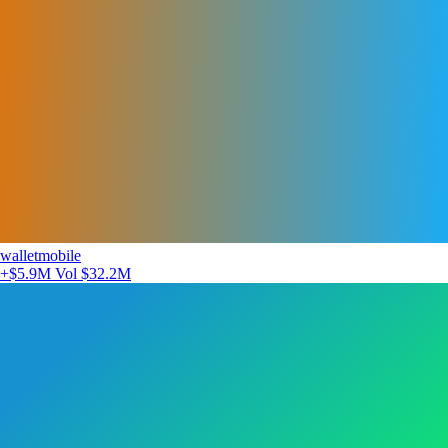
walletmobile
+$5.9M
Vol $32.2M