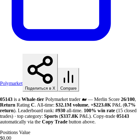
Polymarket
Поделиться в X
Compare
05143
is a
Whale-tier
Polymarket trader 🐋 — Merlin Score
26/100
,
Return
Rating
C
. All-time:
$
32.1M
volume
,
+
$
223.0K
P&L (
0.7%
return
). Leaderboard rank:
#930
all-time.
100%
win rate
(15 closed
trades) · top category:
Sports
(
$
337.8K
P&L). Copy-trade
05143
automatically via the
Copy Trade
button above.
Positions Value
$0.00