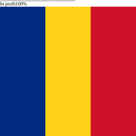
In profit
100
%