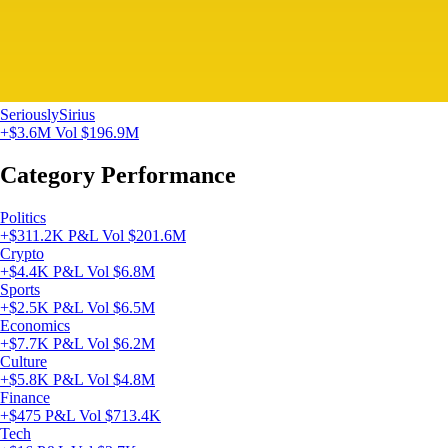
SeriouslySirius
+$3.6M
Vol $196.9M
Category Performance
Politics
+$311.2K P&L
Vol $201.6M
Crypto
+$4.4K P&L
Vol $6.8M
Sports
+$2.5K P&L
Vol $6.5M
Economics
+$7.7K P&L
Vol $6.2M
Culture
+$5.8K P&L
Vol $4.8M
Finance
+$475 P&L
Vol $713.4K
Tech