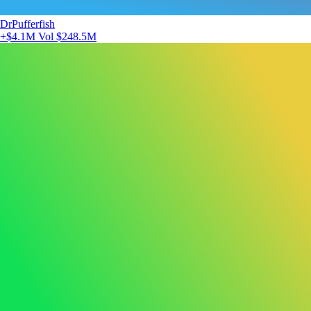
DrPufferfish
+$4.1M
Vol $248.5M