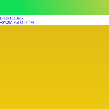
BreakTheBank
+$7.2M
Vol $197.4M