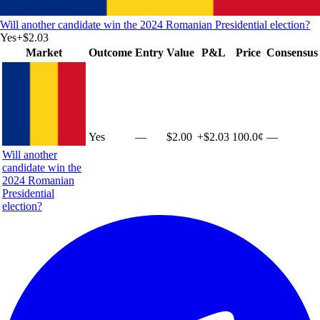
Will another candidate win the 2024 Romanian Presidential election?
Yes
+
$2.03
Market
Outcome
Entry
Value
P&L
Price
Consensus
Yes
—
$2.00
+
$2.03
100.0¢
—
Will another
candidate win the
2024 Romanian
Presidential
election?