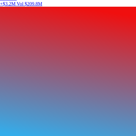
+$3.2M
Vol $209.8M