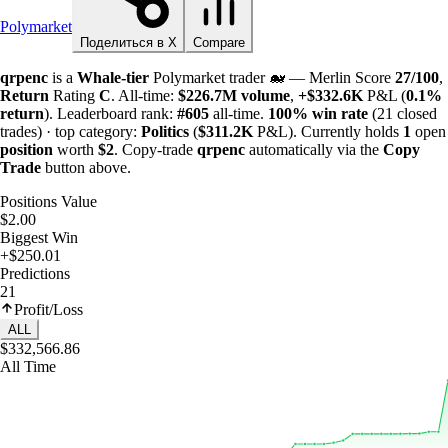
Polymarket
Поделиться в X
Compare
qrpenc
is a
Whale-tier
Polymarket trader 🐋 — Merlin Score
27/100
,
Return
Rating
C
. All-time:
$
226.7M
volume
,
+
$
332.6K
P&L (
0.1%
return
). Leaderboard rank:
#605
all-time.
100%
win rate
(21 closed
trades) · top category:
Politics
(
$
311.2K
P&L). Currently holds
1
open
position
worth
$2
. Copy-trade
qrpenc
automatically via the
Copy
Trade
button above.
Positions Value
$2.00
Biggest Win
+$250.01
Predictions
21
Profit/Loss
ALL
$332,566.86
All Time