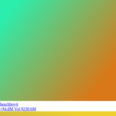
beachboy4
+$4.8M
Vol $230.6M