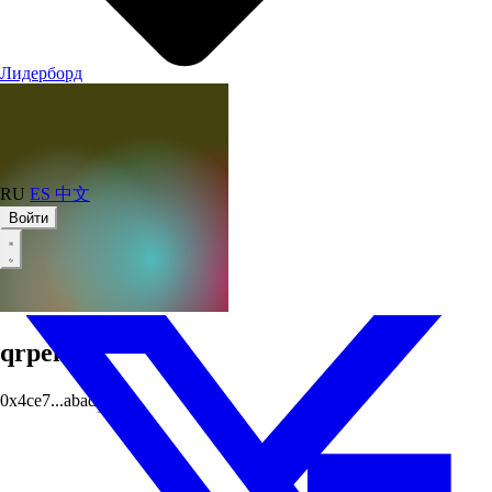
Лидерборд
RU
ES
中文
Войти
qrpenc
0x4ce7...abad