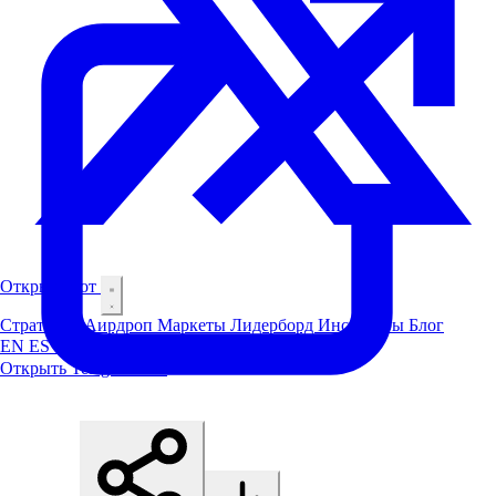
Открыть бот
Стратегии
Аирдроп
Маркеты
Лидерборд
Инсайдеры
Блог
EN
ES
中文
Открыть Telegram-бот