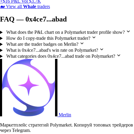
+$16 P&L
Vol $3.7K
🐋
View all
Whale
traders
FAQ — 0x4ce7...abad
What does the P&L chart on a Polymarket trader profile show?
How do I copy-trade this Polymarket trader?
What are the trader badges on Merlin?
What is 0x4ce7...abad's win rate on Polymarket?
What categories does 0x4ce7...abad trade on Polymarket?
Merlin
Маркетплейс стратегий Polymarket. Копируй топовых трейдеров
через Telegram.