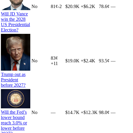
No
81
¢
-2
$20.9K
+
$6.2K
78.6¢
—
Will JD Vance
win the 2028
US Presidential
Election?
83
¢
No
$19.0K
+
$2.4K
93.5¢
—
+
11
Trump out as
President
before 2027?
Will the Fed’s
No
—
$14.7K
+
$12.3K
98.0¢
—
lower bound
reach 3.0% or
lower before