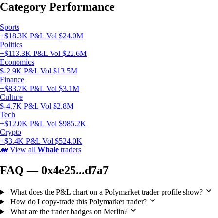
Category Performance
Sports
+$18.3K P&L
Vol $24.0M
Politics
+$113.3K P&L
Vol $22.6M
Economics
$-2.9K P&L
Vol $13.5M
Finance
+$83.7K P&L
Vol $3.1M
Culture
$-4.7K P&L
Vol $2.8M
Tech
+$12.0K P&L
Vol $985.2K
Crypto
+$3.4K P&L
Vol $524.0K
🐋
View all
Whale
traders
FAQ — 0x4e25...d7a7
What does the P&L chart on a Polymarket trader profile show?
How do I copy-trade this Polymarket trader?
What are the trader badges on Merlin?