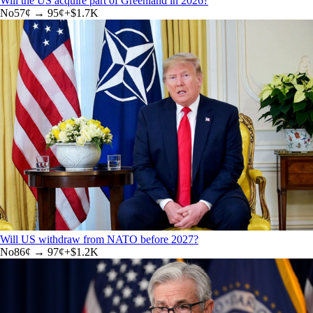
Will the US acquire part of Greenland in 2026?
No
57
¢ →
95¢
+
$1.7K
Will US withdraw from NATO before 2027?
No
86
¢ →
97¢
+
$1.2K