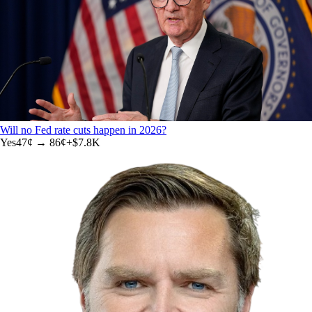
Will no Fed rate cuts happen in 2026?
Yes
47
¢ →
86¢
+
$7.8K