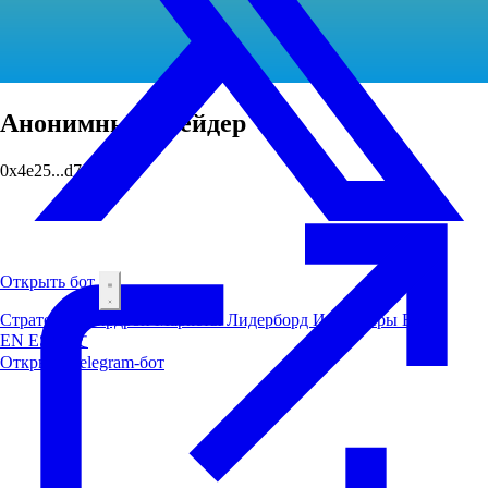
Анонимный трейдер
0x4e25...d7a7
Открыть бот
Стратегии
Аирдроп
Маркеты
Лидерборд
Инсайдеры
Блог
EN
ES
中文
Открыть Telegram-бот