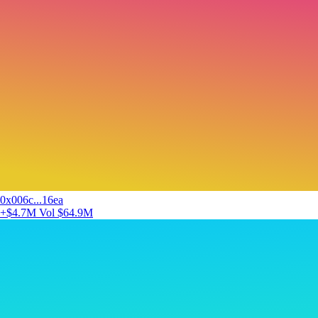
0x006c...16ea
+$4.7M
Vol $64.9M