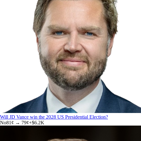
Will JD Vance win the 2028 US Presidential Election?
No
81
¢ →
79¢
+
$6.2K