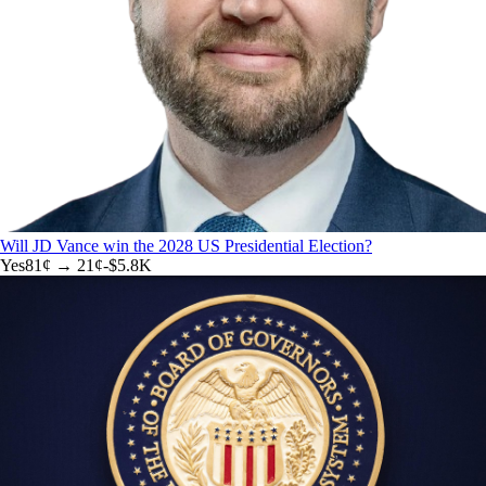
Will JD Vance win the 2028 US Presidential Election?
Yes
81
¢ →
21¢
-$5.8K