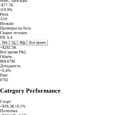
Макс. просадка
-$77.7K
119.9%
Риск
3/10
Низкий
Проверка на бота
Скорее человек
FR: 6.4
24ч
7д
30д
Всё время
+
$292.5K
Всё время
P&L
Объём
$69.67M
Доходность
+0.4%
Ранг
#702
Category Performance
Спорт
+
$18.3K
+
0.1
%
Политика