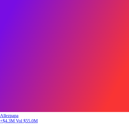
Allezpapa
+$4.3M
Vol $55.0M