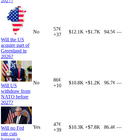
2027?
57
¢
No
$12.1K
+
$1.7K
94.5¢
—
+
37
Will the US
acquire part of
Greenland in
2026?
86
¢
No
$10.8K
+
$1.2K
96.7¢
—
Will US
+
10
withdraw from
NATO before
2027?
47
¢
Yes
$10.3K
+
$7.8K
86.4¢
—
Will no Fed
+
39
rate cuts
happen in