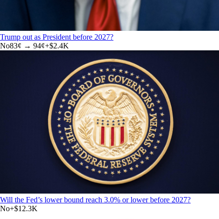
Trump out as President before 2027?
No
83
¢ →
94¢
+
$2.4K
Will the Fed’s lower bound reach 3.0% or lower before 2027?
No
+
$12.3K