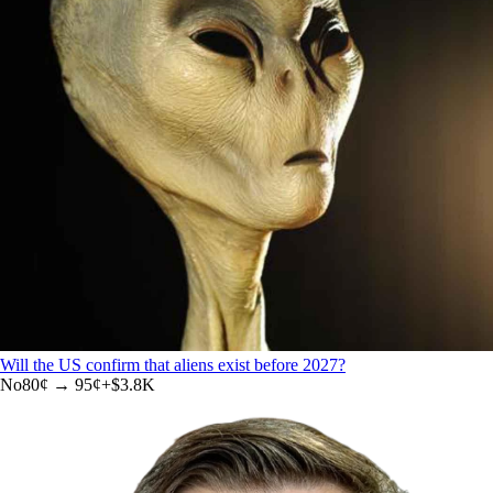
Will the US confirm that aliens exist before 2027?
No
80
¢ →
95¢
+
$3.8K