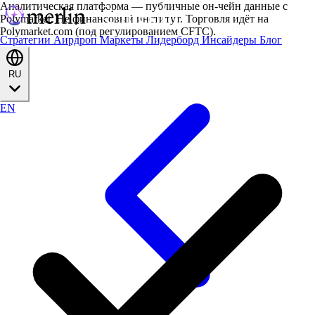
Аналитическая платформа — публичные он-чейн данные с
Polymarket. Не финансовый институт. Торговля идёт на
Polymarket.com (под регулированием CFTC).
Стратегии
Аирдроп
Маркеты
Лидерборд
Инсайдеры
Блог
RU
EN