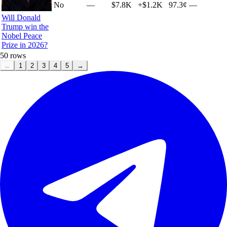
No
—
$7.8K
+
$1.2K
97.3¢
—
Will Donald
Trump win the
Nobel Peace
Prize in 2026?
50
rows
←
1
2
3
4
5
→