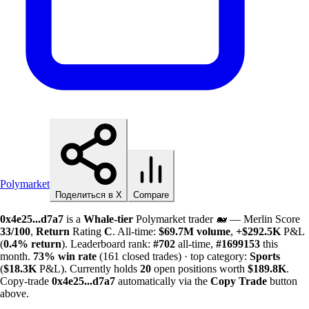
Polymarket
Поделиться в X
Compare
0x4e25...d7a7
is a
Whale-tier
Polymarket trader 🐋 — Merlin Score
33/100
,
Return
Rating
C
. All-time:
$
69.7M
volume
,
+
$
292.5K
P&L
(
0.4%
return
). Leaderboard rank:
#702
all-time,
#1699153
this
month.
73%
win rate
(161 closed trades) · top category:
Sports
(
$
18.3K
P&L). Currently holds
20
open positions worth
$
189.8K
.
Copy-trade
0x4e25...d7a7
automatically via the
Copy Trade
button
above.