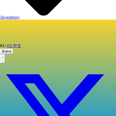
Лидерборд
RU
ES
中文
Войти