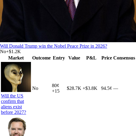
Will Donald Trump win the Nobel Peace Prize in 2026?
No
+
$1.2K
Market
Outcome
Entry
Value
P&L
Price
Consensus
80
¢
No
$28.7K
+
$3.8K
94.5¢
—
+
15
Will the US
confirm that
aliens exist
before 2027?