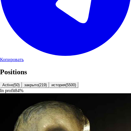
Копировать
Positions
Active
(
50
)
закрыто
(
219
)
история
(
5500
)
In profit
84
%