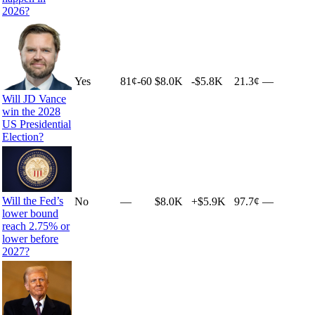
2026?
Yes
81
¢
-60
$8.0K
-$5.8K
21.3¢
—
Will JD Vance
win the 2028
US Presidential
Election?
Will the Fed’s
No
—
$8.0K
+
$5.9K
97.7¢
—
lower bound
reach 2.75% or
lower before
2027?