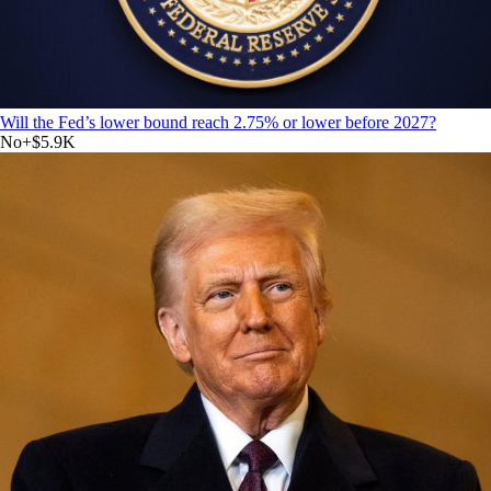
Will the Fed’s lower bound reach 2.75% or lower before 2027?
No
+
$5.9K