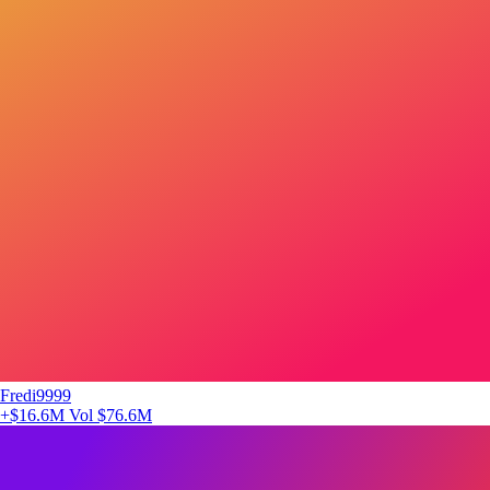
Fredi9999
+$16.6M
Vol $76.6M