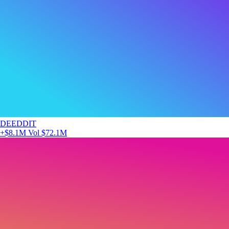
DEEDDIT
+$8.1M
Vol $72.1M