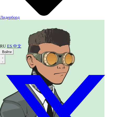
Лидерборд
RU
ES
中文
Войти