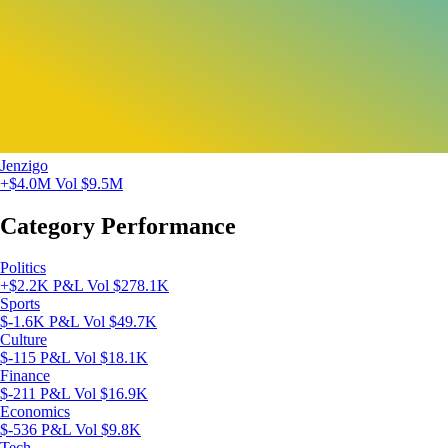
Jenzigo
+$4.0M
Vol $9.5M
Category Performance
Politics
+$2.2K P&L
Vol $278.1K
Sports
$-1.6K P&L
Vol $49.7K
Culture
$-115 P&L
Vol $18.1K
Finance
$-211 P&L
Vol $16.9K
Economics
$-536 P&L
Vol $9.8K
Tech