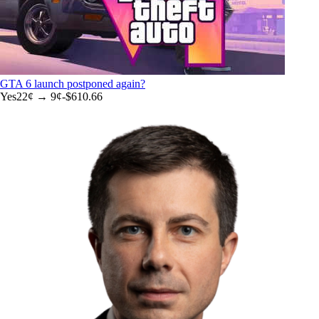
GTA 6 launch postponed again?
Yes
22
¢ →
9¢
-$610.66