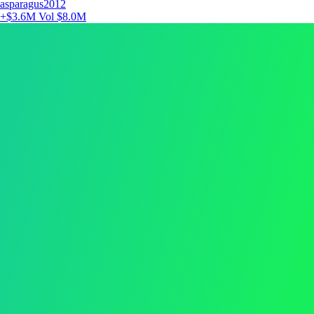
asparagus2012
+$3.6M
Vol $8.0M