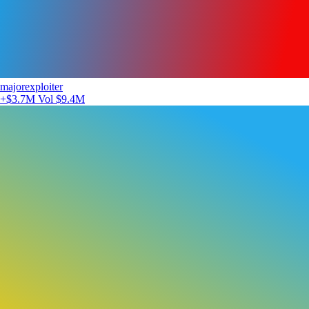
majorexploiter
+$3.7M
Vol $9.4M