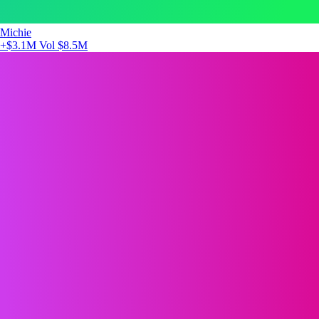
Michie
+$3.1M
Vol $8.5M