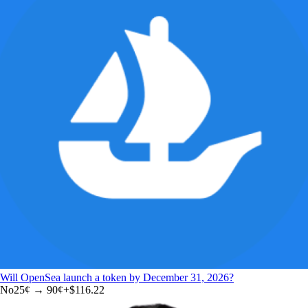
Will OpenSea launch a token by December 31, 2026?
No
25
¢ →
90¢
+
$116.22