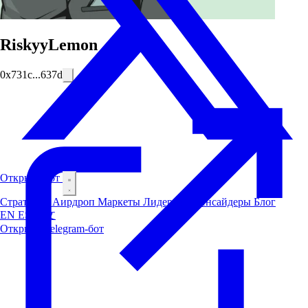
RiskyyLemon
0x731c...637d
Открыть бот
Стратегии
Аирдроп
Маркеты
Лидерборд
Инсайдеры
Блог
EN
ES
中文
Открыть Telegram-бот