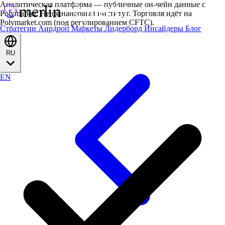
Аналитическая платформа — публичные он-чейн данные с
Polymarket. Не финансовый институт. Торговля идёт на
Polymarket.com (под регулированием CFTC).
Стратегии
Аирдроп
Маркеты
Лидерборд
Инсайдеры
Блог
RU
EN