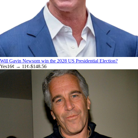
Will Gavin Newsom win the 2028 US Presidential Election?
Yes
16
¢ →
11¢
-$148.56