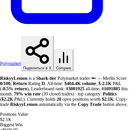
Polymarket
Поделиться в X
Compare
RiskyyLemon
is a
Shark-tier
Polymarket trader 🦈 — Merlin Score
0/100
,
Return
Rating
D
. All-time:
$
404.4K
volume
,
$-
2.1K
P&L
(
-0.5%
return
). Leaderboard rank:
#3001925
all-time,
#1691805
this
month.
79%
win rate
(39 closed trades) · top category:
Politics
(
$
2.2K
P&L). Currently holds
20
open positions worth
$
2.1K
. Copy-
trade
RiskyyLemon
automatically via the
Copy Trade
button above.
Positions Value
$2.1K
Biggest Win
+$660.00