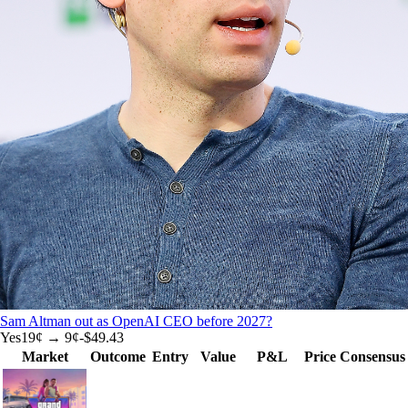
Sam Altman out as OpenAI CEO before 2027?
Yes
19
¢ →
9¢
-$49.43
Market
Outcome
Entry
Value
P&L
Price
Consensus