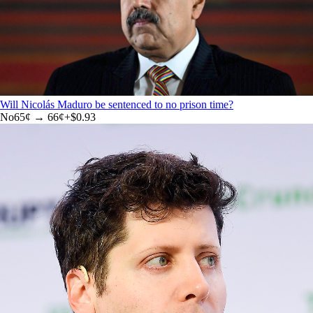
Will Nicolás Maduro be sentenced to no prison time?
No
65
¢ →
66¢
+
$0.93