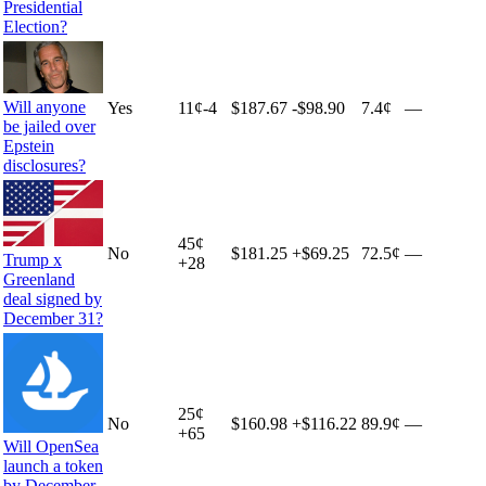
Presidential
Election?
Will anyone
Yes
11
¢
-4
$187.67
-$98.90
7.4¢
—
be jailed over
Epstein
disclosures?
45
¢
No
$181.25
+
$69.25
72.5¢
—
Trump x
+
28
Greenland
deal signed by
December 31?
25
¢
No
$160.98
+
$116.22
89.9¢
—
+
65
Will OpenSea
launch a token
by December