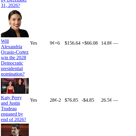
31, 2026?
Will
Yes
9
¢
+
6
$156.64
+
$66.08
14.8¢
—
Alexandria
Ocasio-Cortez
win the 2028
Democratic
presidential
nomination?
Katy Perry
Yes
28
¢
-2
$76.85
-$4.85
26.5¢
—
and Justin
Trudeau
engaged by
end of 2026?