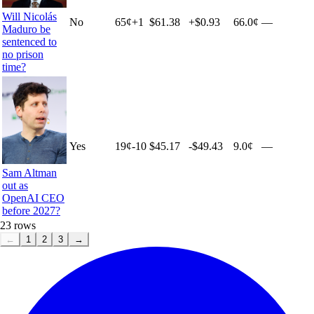
Will Nicolás
No
65
¢
+
1
$61.38
+
$0.93
66.0¢
—
Maduro be
sentenced to
no prison
time?
Yes
19
¢
-10
$45.17
-$49.43
9.0¢
—
Sam Altman
out as
OpenAI CEO
before 2027?
23
rows
←
1
2
3
→