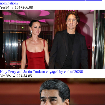
nomination?
Yes
9
¢ →
15¢
+
$66.08
Katy Perry and Justin Trudeau engaged by end of 2026?
Yes
28
¢ →
27¢
-$4.85