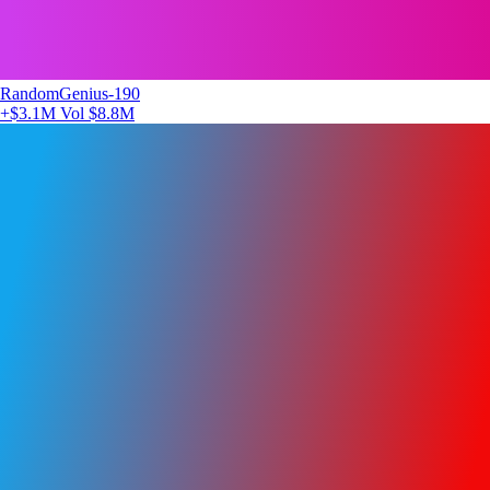
RandomGenius-190
+$3.1M
Vol $8.8M