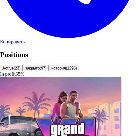
Копировать
Positions
Active
(
23
)
закрыто
(
97
)
история
(
1298
)
In profit
35
%