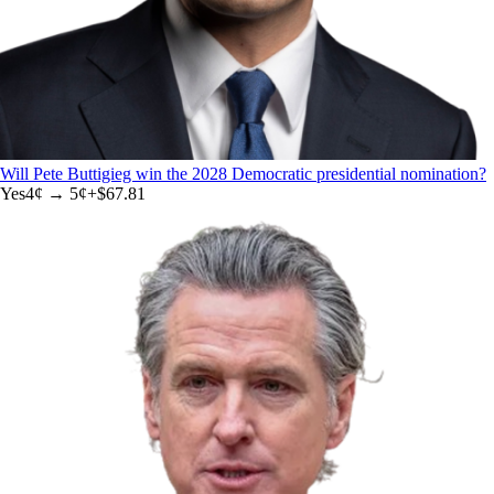
Will Pete Buttigieg win the 2028 Democratic presidential nomination?
Yes
4
¢ →
5¢
+
$67.81