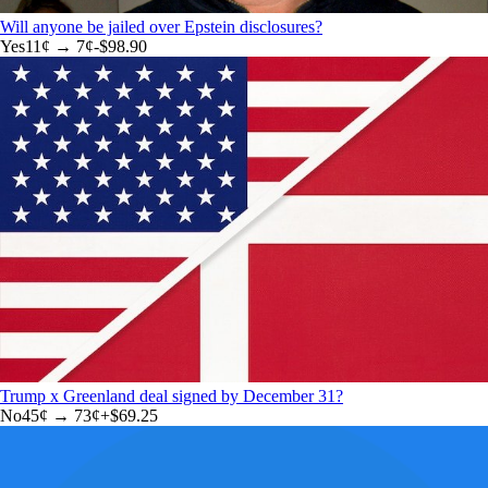
Will anyone be jailed over Epstein disclosures?
Yes
11
¢ →
7¢
-$98.90
Trump x Greenland deal signed by December 31?
No
45
¢ →
73¢
+
$69.25