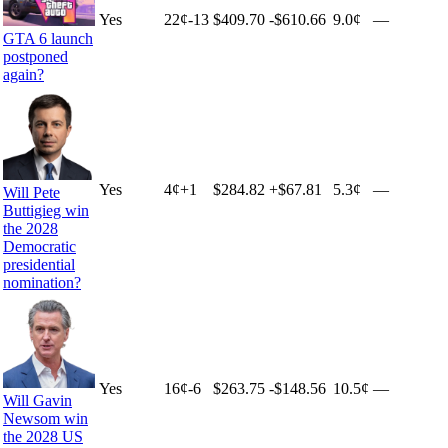
Yes
22
¢
-13
$409.70
-$610.66
9.0¢
—
GTA 6 launch
postponed
again?
Yes
4
¢
+
1
$284.82
+
$67.81
5.3¢
—
Will Pete
Buttigieg win
the 2028
Democratic
presidential
nomination?
Yes
16
¢
-6
$263.75
-$148.56
10.5¢
—
Will Gavin
Newsom win
the 2028 US