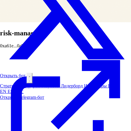
risk-manager
0xa61e...0abd
Открыть бот
Стратегии
Аирдроп
Маркеты
Лидерборд
Инсайдеры
Блог
EN
ES
中文
Открыть Telegram-бот