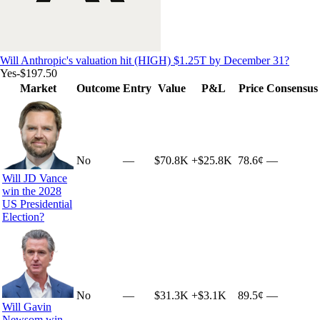
Will Anthropic's valuation hit (HIGH) $1.25T by December 31?
Yes
-$197.50
Market
Outcome
Entry
Value
P&L
Price
Consensus
No
—
$70.8K
+
$25.8K
78.6¢
—
Will JD Vance
win the 2028
US Presidential
Election?
No
—
$31.3K
+
$3.1K
89.5¢
—
Will Gavin
Newsom win