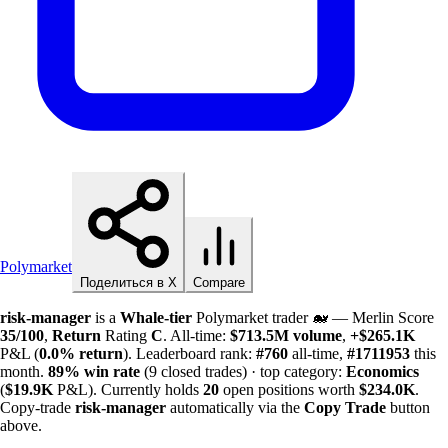
Polymarket
Поделиться в X
Compare
risk-manager
is a
Whale-tier
Polymarket trader 🐋 — Merlin Score
35/100
,
Return
Rating
C
. All-time:
$
713.5M
volume
,
+
$
265.1K
P&L (
0.0%
return
). Leaderboard rank:
#760
all-time,
#1711953
this
month.
89%
win rate
(9 closed trades) · top category:
Economics
(
$
19.9K
P&L). Currently holds
20
open positions worth
$
234.0K
.
Copy-trade
risk-manager
automatically via the
Copy Trade
button
above.