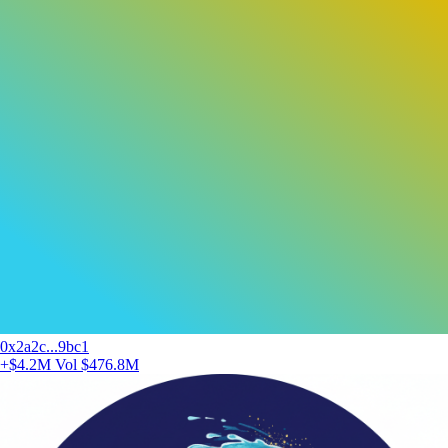
0x2a2c...9bc1
+$4.2M
Vol $476.8M