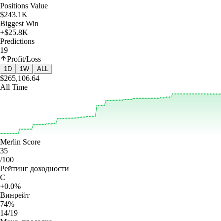
Positions Value
$243.1K
Biggest Win
+$25.8K
Predictions
19
Profit/Loss
1D
1W
ALL
$265,106.64
All Time
Merlin Score
35
/100
Рейтинг доходности
C
+0.0%
Винрейт
74%
14/19