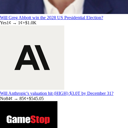
Will Greg Abbott win the 2028 US Presidential Election?
Yes
1
¢ →
1¢
+
$1.0K
Will Anthropic's valuation hit (HIGH) $3.0T by December 31?
No
84
¢ →
85¢
+
$545.05