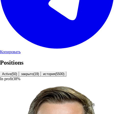
Копировать
Positions
Active
(
50
)
закрыто
(
19
)
история
(
5500
)
In profit
38
%