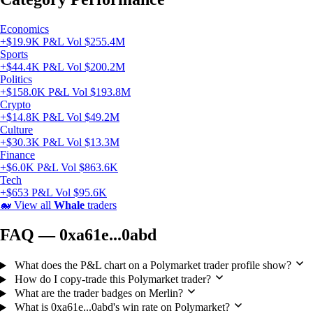
Economics
+$19.9K P&L
Vol $255.4M
Sports
+$44.4K P&L
Vol $200.2M
Politics
+$158.0K P&L
Vol $193.8M
Crypto
+$14.8K P&L
Vol $49.2M
Culture
+$30.3K P&L
Vol $13.3M
Finance
+$6.0K P&L
Vol $863.6K
Tech
+$653 P&L
Vol $95.6K
🐋
View all
Whale
traders
FAQ — 0xa61e...0abd
What does the P&L chart on a Polymarket trader profile show?
How do I copy-trade this Polymarket trader?
What are the trader badges on Merlin?
What is 0xa61e...0abd's win rate on Polymarket?