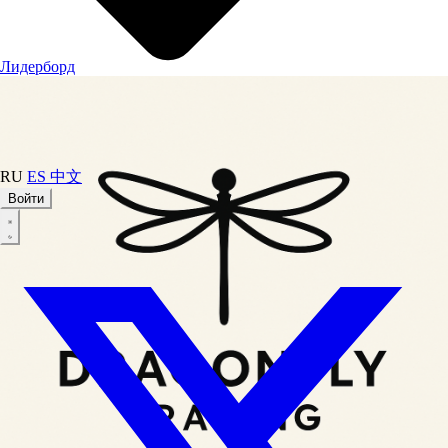
Лидерборд
RU
ES
中文
Войти