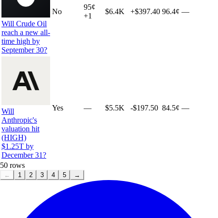
95
¢
No
$6.4K
+
$397.40
96.4¢
—
+
1
Will Crude Oil
reach a new all-
time high by
September 30?
Yes
—
$5.5K
-$197.50
84.5¢
—
Will
Anthropic's
valuation hit
(HIGH)
$1.25T by
December 31?
50
rows
←
1
2
3
4
5
→