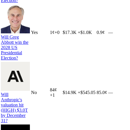
Election?
Yes
1
¢
+
0
$17.3K
+
$1.0K
0.9¢
—
Will Greg
Abbott win the
2028 US
Presidential
Election?
84
¢
No
$14.9K
+
$545.05
85.0¢
—
Will
+
1
Anthropic's
valuation hit
(HIGH) $3.0T
by December
31?