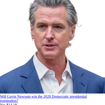
Will Gavin Newsom win the 2028 Democratic presidential
nomination?
Yes
-$14.1K