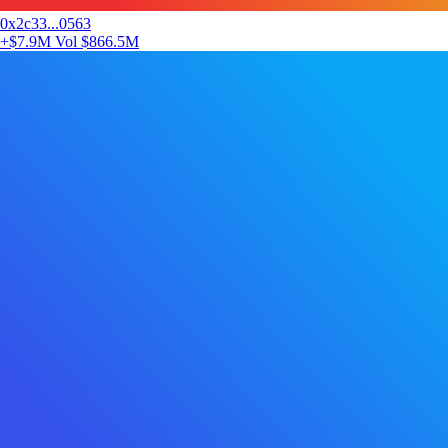
0x2c33...0563
+$7.9M
Vol $866.5M