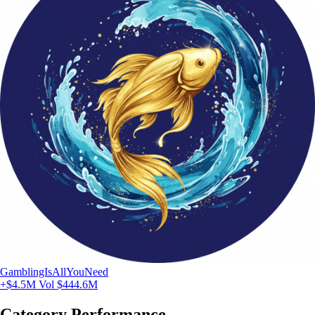
GamblingIsAllYouNeed
+$4.5M
Vol $444.6M
Category Performance