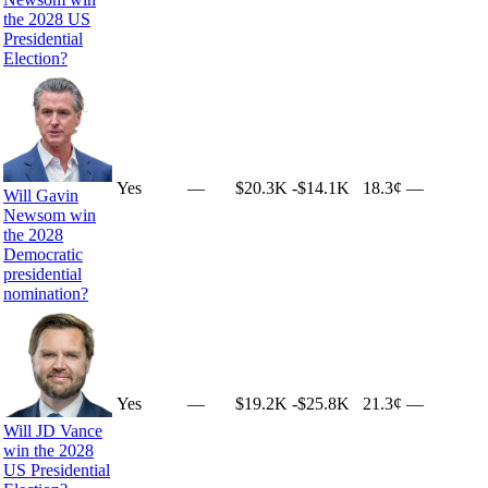
the 2028 US
Presidential
Election?
Yes
—
$20.3K
-$14.1K
18.3¢
—
Will Gavin
Newsom win
the 2028
Democratic
presidential
nomination?
Yes
—
$19.2K
-$25.8K
21.3¢
—
Will JD Vance
win the 2028
US Presidential