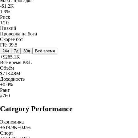
Макс. просадка
-$1.2K
1.9%
Риск
1/10
Низкий
Проверка на бота
Скорее бот
FR: 39.5
24ч
7д
30д
Всё время
+
$265.1K
Всё время
P&L
Объём
$713.48M
Доходность
+0.0%
Ранг
#760
Category Performance
Экономика
+
$19.9K
+
0.0
%
Спорт