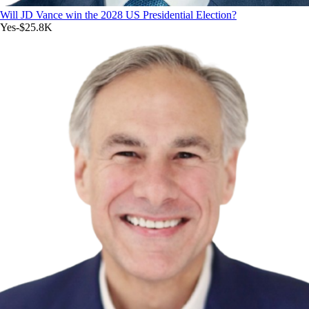
Will JD Vance win the 2028 US Presidential Election?
Yes
-$25.8K