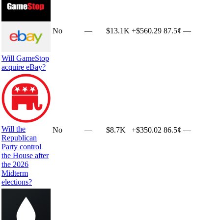
No
—
$13.1K
+
$560.29
87.5¢
—
Will GameStop
acquire eBay?
Will the
No
—
$8.7K
+
$350.02
86.5¢
—
Republican
Party control
the House after
the 2026
Midterm
elections?