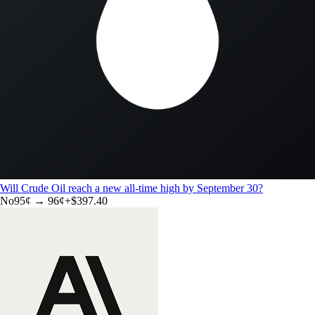
Will Crude Oil reach a new all-time high by September 30?
No
95
¢ →
96¢
+
$397.40