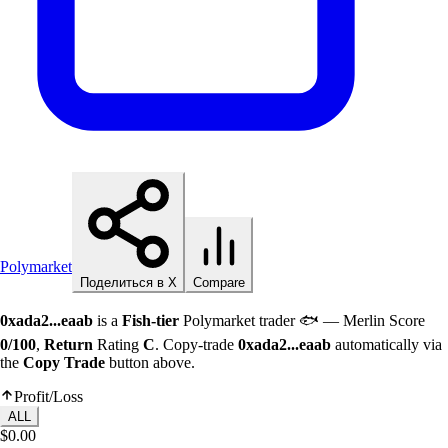
Polymarket
Поделиться в X
Compare
0xada2...eaab
is a
Fish-tier
Polymarket trader 🐟 — Merlin Score
0/100
,
Return
Rating
C
. Copy-trade
0xada2...eaab
automatically via
the
Copy Trade
button above.
Profit/Loss
ALL
$0.00