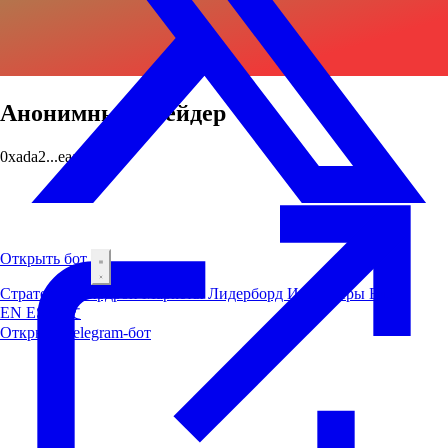
Анонимный трейдер
0xada2...eaab
Открыть бот
Стратегии
Аирдроп
Маркеты
Лидерборд
Инсайдеры
Блог
EN
ES
中文
Открыть Telegram-бот