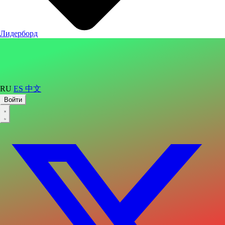
Лидерборд
RU
ES
中文
Войти