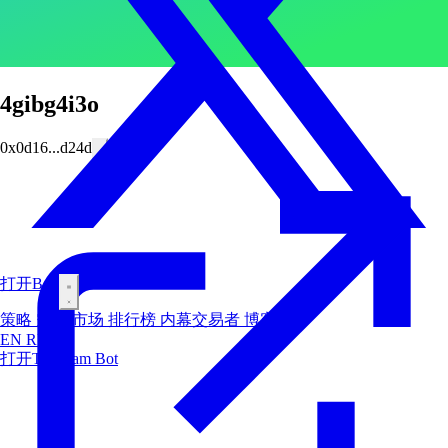
4gibg4i3o
0x0d16...d24d
打开Bot
策略
空投
市场
排行榜
内幕交易者
博客
EN
RU
ES
打开Telegram Bot