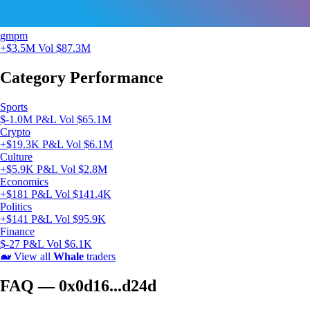
gmpm
+$3.5M
Vol $87.3M
Category Performance
Sports
$-1.0M P&L
Vol $65.1M
Crypto
+$19.3K P&L
Vol $6.1M
Culture
+$5.9K P&L
Vol $2.8M
Economics
+$181 P&L
Vol $141.4K
Politics
+$141 P&L
Vol $95.9K
Finance
$-27 P&L
Vol $6.1K
🐋
View all
Whale
traders
FAQ — 0x0d16...d24d