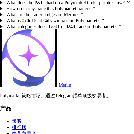
What does the P&L chart on a Polymarket trader profile show?
How do I copy-trade this Polymarket trader?
What are the trader badges on Merlin?
What is 0x0d16...d24d's win rate on Polymarket?
What categories does 0x0d16...d24d trade on Polymarket?
Merlin
Polymarket策略市场。通过Telegram跟单顶级交易者。
产品
策略
排行榜
内幕交易者