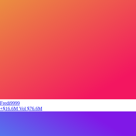
Fredi9999
+$16.6M
Vol $76.6M