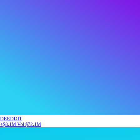
DEEDDIT
+$8.1M
Vol $72.1M