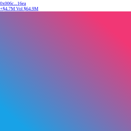
0x006c...16ea
+$4.7M
Vol $64.9M