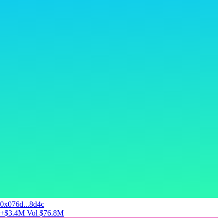
0x076d...8d4c
+$3.4M
Vol $76.8M