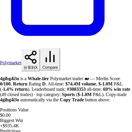
Polymarket
Compare
分享到X
4gibg4i3o
is a
Whale-tier
Polymarket trader 🐋 — Merlin Score
0/100
,
Return
Rating
D
. All-time:
$
74.4M
volume
,
$-
1.0M
P&L
(
-1.4%
return
). Leaderboard rank:
#3083353
all-time.
69%
win rate
(49 closed trades) · top category:
Sports
(
$-
1.0M
P&L). Copy-trade
4gibg4i3o
automatically via the
Copy Trade
button above.
Positions Value
$0.00
Biggest Win
+$935.4K
Predictions