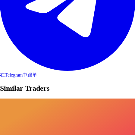
在Telegram中跟单
Similar Traders