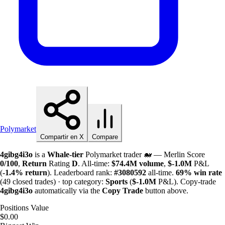
Polymarket
Compartir en X
Compare
4gibg4i3o
is a
Whale-tier
Polymarket trader 🐋 — Merlin Score
0/100
,
Return
Rating
D
. All-time:
$
74.4M
volume
,
$-
1.0M
P&L
(
-1.4%
return
). Leaderboard rank:
#3080592
all-time.
69%
win rate
(49 closed trades) · top category:
Sports
(
$-
1.0M
P&L). Copy-trade
4gibg4i3o
automatically via the
Copy Trade
button above.
Positions Value
$0.00