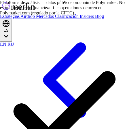
Plataforma de análisis — datos públicos on-chain de Polymarket. No
es una institución financiera. Las operaciones ocurren en
Polymarket.com (regulado por la CFTC).
Estrategias
Airdrop
Mercados
Clasificación
Insiders
Blog
ES
EN
RU