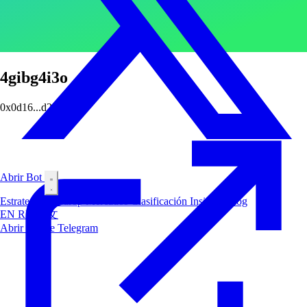
4gibg4i3o
0x0d16...d24d
Abrir Bot
Estrategias
Airdrop
Mercados
Clasificación
Insiders
Blog
EN
RU
中文
Abrir Bot de Telegram