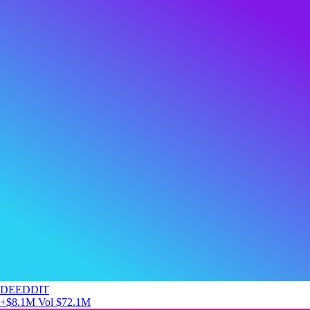
DEEDDIT
+$8.1M
Vol $72.1M