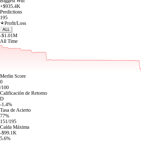
Biggest Win
+$935.4K
Predictions
195
Profit/Loss
ALL
-$1.01M
All Time
Merlin Score
0
/100
Calificación de Retorno
D
-1.4%
Tasa de Acierto
77%
151/195
Caída Máxima
-$99.1K
5.6%