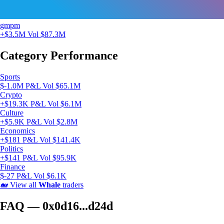
gmpm
+$3.5M
Vol $87.3M
Category Performance
Sports
$-1.0M P&L
Vol $65.1M
Crypto
+$19.3K P&L
Vol $6.1M
Culture
+$5.9K P&L
Vol $2.8M
Economics
+$181 P&L
Vol $141.4K
Politics
+$141 P&L
Vol $95.9K
Finance
$-27 P&L
Vol $6.1K
🐋
View all
Whale
traders
FAQ — 0x0d16...d24d