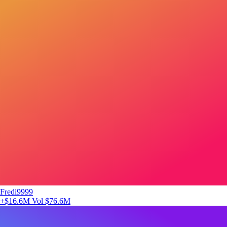
Fredi9999
+$16.6M
Vol $76.6M