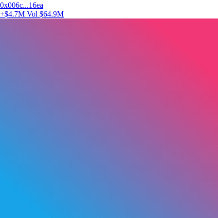
0x006c...16ea
+$4.7M
Vol $64.9M