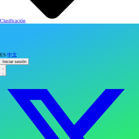
Clasificación
ES
中文
Iniciar sesión