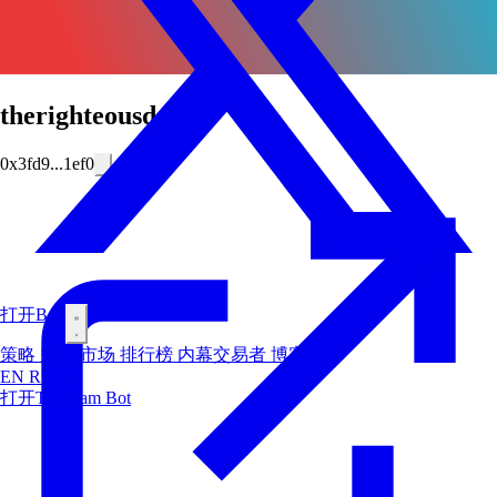
therighteousdog
0x3fd9...1ef0
打开Bot
策略
空投
市场
排行榜
内幕交易者
博客
EN
RU
ES
打开Telegram Bot