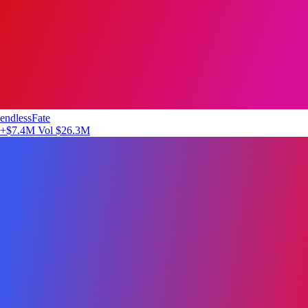
endlessFate
+$7.4M
Vol $26.3M