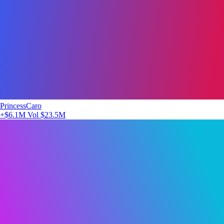
PrincessCaro
+$6.1M
Vol $23.5M