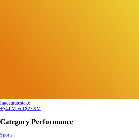
Inaccuratestake
+$4.0M
Vol $27.9M
Category Performance
Sports