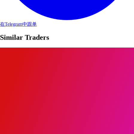
在Telegram中跟单
Similar Traders