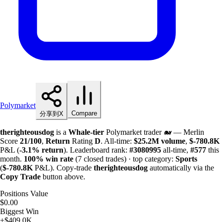
Polymarket
Compare
分享到X
therighteousdog
is a
Whale-tier
Polymarket trader 🐋 — Merlin
Score
21/100
,
Return
Rating
D
. All-time:
$
25.2M
volume
,
$-
780.8K
P&L (
-3.1%
return
). Leaderboard rank:
#3080995
all-time,
#577
this
month.
100%
win rate
(7 closed trades) · top category:
Sports
(
$-
780.8K
P&L). Copy-trade
therighteousdog
automatically via the
Copy Trade
button above.
Positions Value
$0.00
Biggest Win
+$409.0K