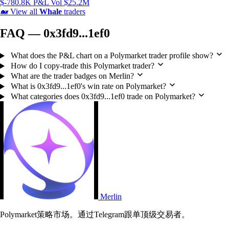
$-780.8K P&L
Vol $25.2M
🐋
View all
Whale
traders
FAQ — 0x3fd9...1ef0
What does the P&L chart on a Polymarket trader profile show?
How do I copy-trade this Polymarket trader?
What are the trader badges on Merlin?
What is 0x3fd9...1ef0's win rate on Polymarket?
What categories does 0x3fd9...1ef0 trade on Polymarket?
Merlin
Polymarket策略市场。通过Telegram跟单顶级交易者。