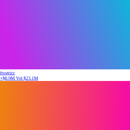
frostrizz
+$8.9M
Vol $23.1M