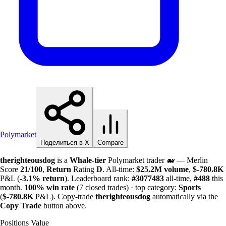
Polymarket
Поделиться в X
Compare
therighteousdog
is a
Whale-tier
Polymarket trader 🐋 — Merlin
Score
21/100
,
Return
Rating
D
. All-time:
$
25.2M
volume
,
$-
780.8K
P&L (
-3.1%
return
). Leaderboard rank:
#3077483
all-time,
#488
this
month.
100%
win rate
(7 closed trades) · top category:
Sports
(
$-
780.8K
P&L). Copy-trade
therighteousdog
automatically via the
Copy Trade
button above.
Positions Value