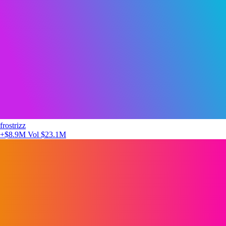
frostrizz
+$8.9M
Vol $23.1M