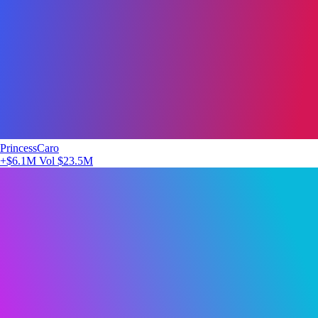
PrincessCaro
+$6.1M
Vol $23.5M