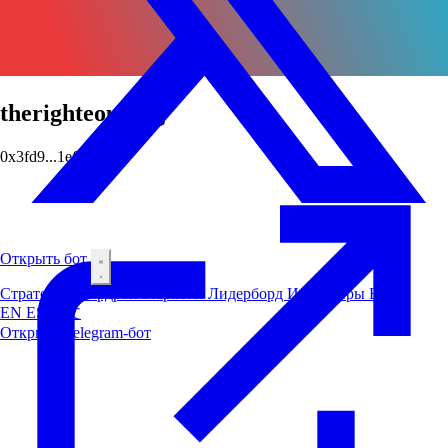
therighteousdog
0x3fd9...1ef0
Открыть бот
Стратегии
Аирдроп
Маркеты
Лидерборд
Инсайдеры
Блог
EN
ES
中文
Открыть Telegram-бот