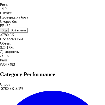
—
Риск
1/10
Низкий
Проверка на бота
Скорее бот
FR: 62
30д
Всё время
-$780.8K
Всё время
P&L
Объём
$25.17M
Доходность
-3.1%
Ранг
#3077483
Category Performance
Спорт
-$780.8K
-3.1
%