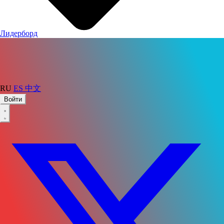
Лидерборд
RU
ES
中文
Войти