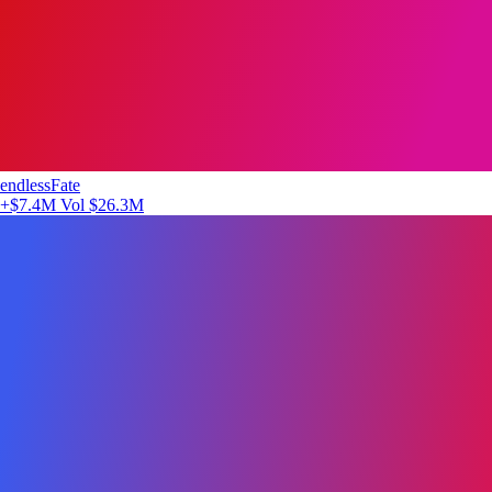
endlessFate
+$7.4M
Vol $26.3M