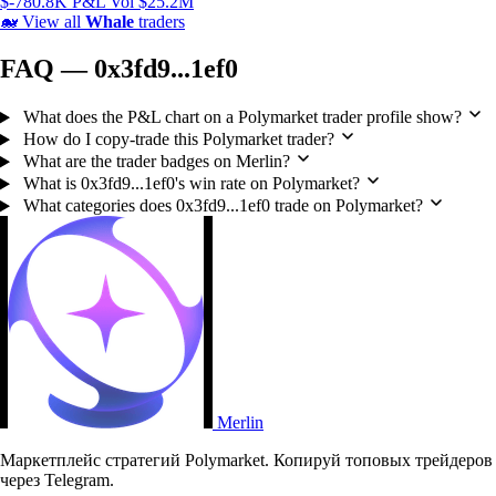
$-780.8K P&L
Vol $25.2M
🐋
View all
Whale
traders
FAQ — 0x3fd9...1ef0
What does the P&L chart on a Polymarket trader profile show?
How do I copy-trade this Polymarket trader?
What are the trader badges on Merlin?
What is 0x3fd9...1ef0's win rate on Polymarket?
What categories does 0x3fd9...1ef0 trade on Polymarket?
Merlin
Маркетплейс стратегий Polymarket. Копируй топовых трейдеров
через Telegram.