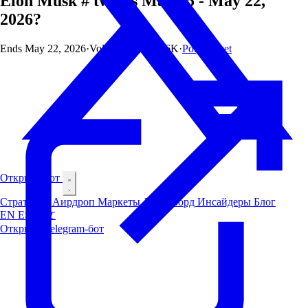
Elon Musk # tweets May 15 - May 22,
2026?
Ends
May 22, 2026
·
Vol
$16.2M
·
OI
$6K
·
Polymarket
Открыть бот
Стратегии
Аирдроп
Маркеты
Лидерборд
Инсайдеры
Блог
EN
ES
中文
Открыть Telegram-бот