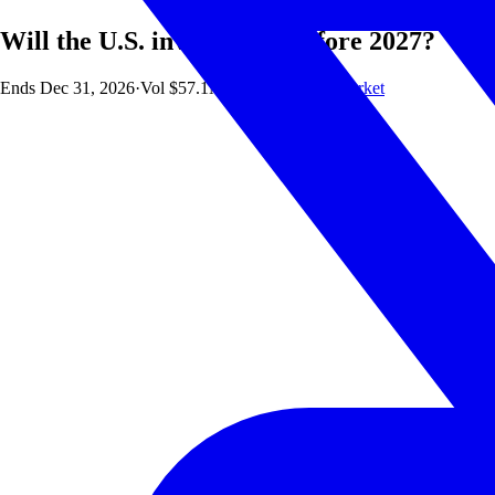
Will the U.S. invade Iran before 2027?
Ends
Dec 31, 2026
·
Vol
$57.1M
·
OI
$7.9M
·
Polymarket