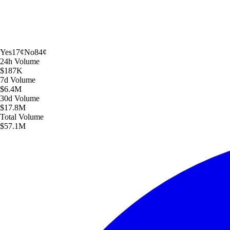
Yes
17
¢
No
84
¢
24h
Volume
$187K
7d
Volume
$6.4M
30d
Volume
$17.8M
Total
Volume
$57.1M