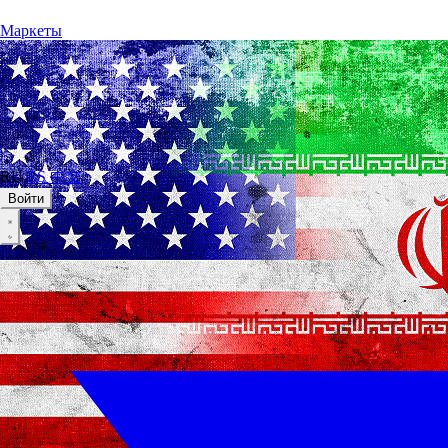
Маркеты
RU
ES
中文
Войти