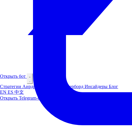
Открыть бот
Стратегии
Аирдроп
Маркеты
Лидерборд
Инсайдеры
Блог
EN
ES
中文
Открыть Telegram-бот