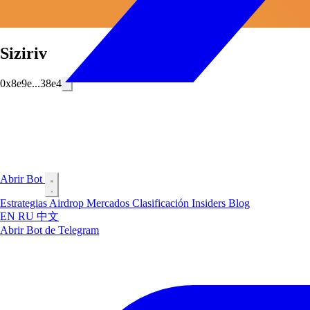
Siziriv
0x8e9e...38e4
Abrir Bot
Estrategias
Airdrop
Mercados
Clasificación
Insiders
Blog
EN
RU
中文
Abrir Bot de Telegram