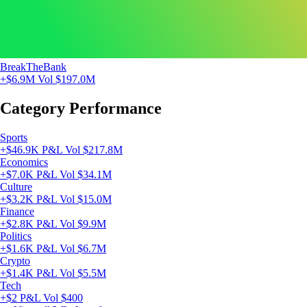
BreakTheBank
+$6.9M
Vol $197.0M
Category Performance
Sports
+$46.9K P&L
Vol $217.8M
Economics
+$7.0K P&L
Vol $34.1M
Culture
+$3.2K P&L
Vol $15.0M
Finance
+$2.8K P&L
Vol $9.9M
Politics
+$1.6K P&L
Vol $6.7M
Crypto
+$1.4K P&L
Vol $5.5M
Tech
+$2 P&L
Vol $400