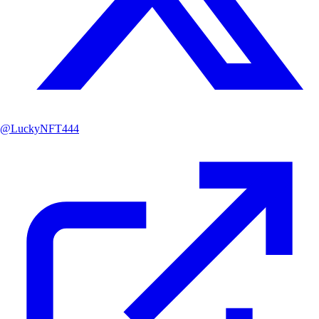
@
LuckyNFT444