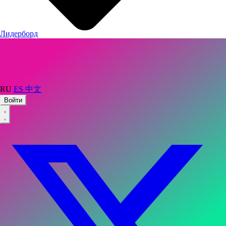
Лидерборд
RU
ES
中文
Войти