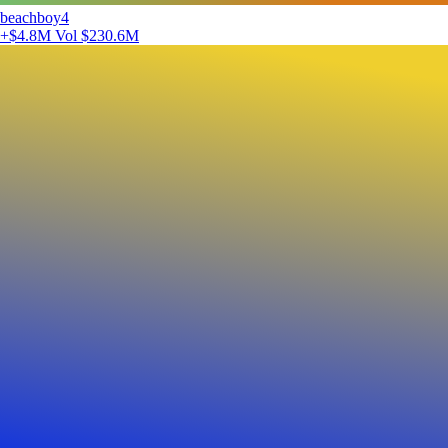
beachboy4
+$4.8M
Vol $230.6M