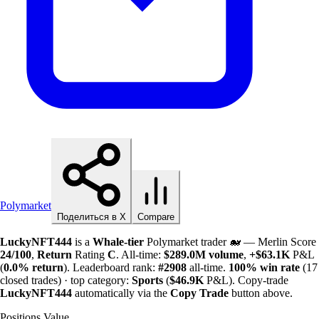
Polymarket
Поделиться в X
Compare
LuckyNFT444
is a
Whale-tier
Polymarket trader 🐋 — Merlin Score
24/100
,
Return
Rating
C
. All-time:
$
289.0M
volume
,
+
$
63.1K
P&L
(
0.0%
return
). Leaderboard rank:
#2908
all-time.
100%
win rate
(17
closed trades) · top category:
Sports
(
$
46.9K
P&L). Copy-trade
LuckyNFT444
automatically via the
Copy Trade
button above.
Positions Value