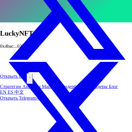
LuckyNFT444
0x4bac...02b1
Открыть бот
Стратегии
Аирдроп
Маркеты
Лидерборд
Инсайдеры
Блог
EN
ES
中文
Открыть Telegram-бот