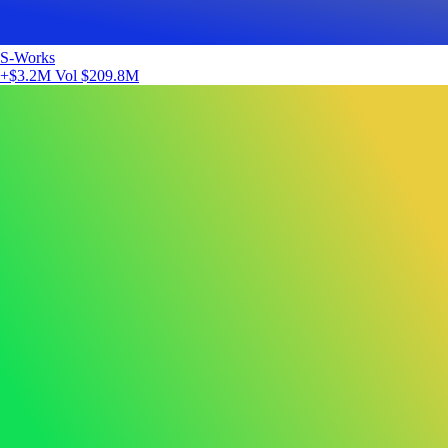
S-Works
+$3.2M
Vol $209.8M