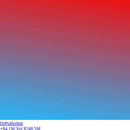
DrPufferfish
+$4.1M
Vol $248.5M