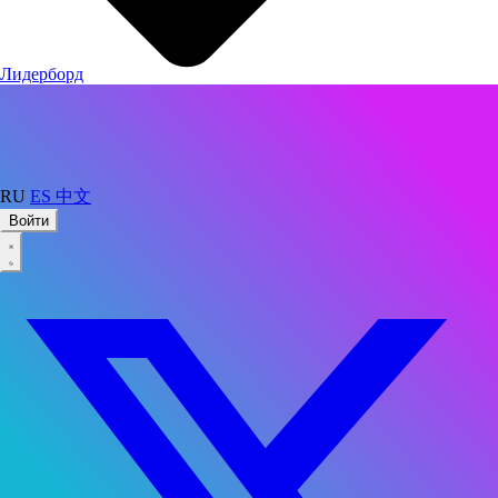
Лидерборд
RU
ES
中文
Войти