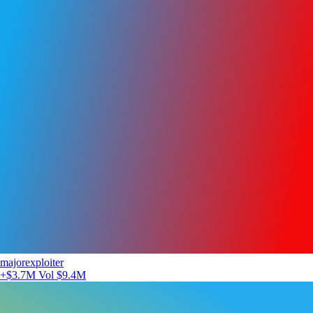
majorexploiter
+$3.7M
Vol $9.4M