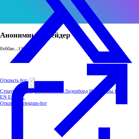
Анонимный трейдер
0x60ae...1399
Открыть бот
Стратегии
Аирдроп
Маркеты
Лидерборд
Инсайдеры
Блог
EN
ES
中文
Открыть Telegram-бот