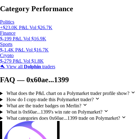
Category Performance
Politics
+$23.0K P&L
Vol $26.7K
Finance
$-199 P&L
Vol $16.9K
Sports
$-1.4K P&L
Vol $16.7K
Crypto
$-279 P&L
Vol $1.8K
🐬
View all
Dolphin
traders
FAQ — 0x60ae...1399
What does the P&L chart on a Polymarket trader profile show?
How do I copy-trade this Polymarket trader?
What are the trader badges on Merlin?
What is 0x60ae...1399's win rate on Polymarket?
What categories does 0x60ae...1399 trade on Polymarket?