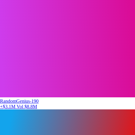
RandomGenius-190
+$3.1M
Vol $8.8M