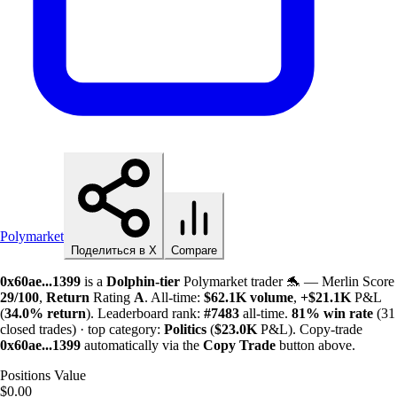
Polymarket
Поделиться в X
Compare
0x60ae...1399
is a
Dolphin-tier
Polymarket trader 🐬 — Merlin Score
29/100
,
Return
Rating
A
. All-time:
$
62.1K
volume
,
+
$
21.1K
P&L
(
34.0%
return
). Leaderboard rank:
#7483
all-time.
81%
win rate
(31
closed trades) · top category:
Politics
(
$
23.0K
P&L). Copy-trade
0x60ae...1399
automatically via the
Copy Trade
button above.
Positions Value
$0.00