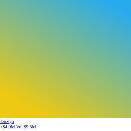
Jenzigo
+$4.0M
Vol $9.5M