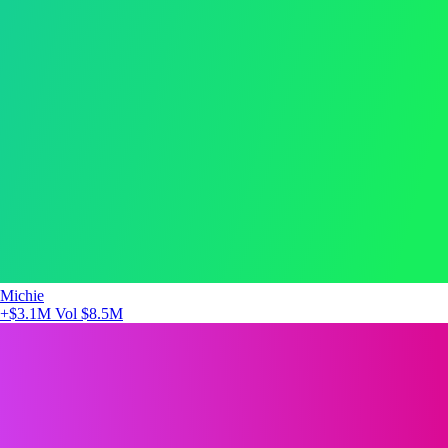
Michie
+$3.1M
Vol $8.5M