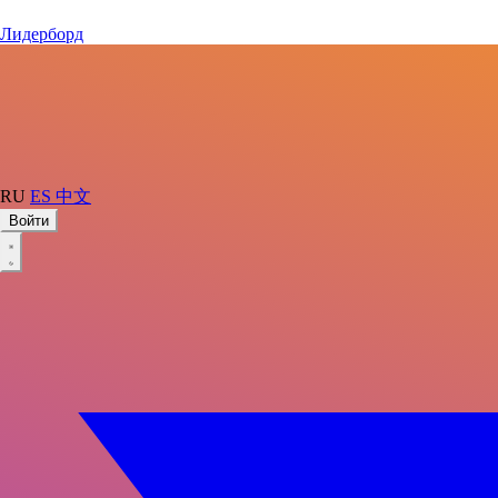
Лидерборд
RU
ES
中文
Войти