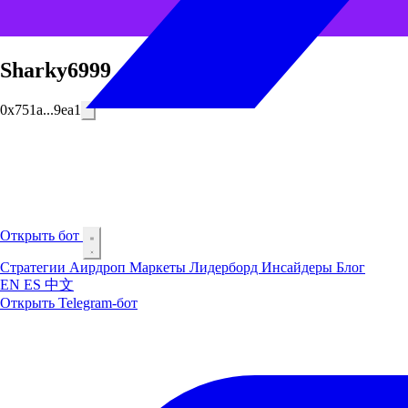
Sharky6999
0x751a...9ea1
Открыть бот
Стратегии
Аирдроп
Маркеты
Лидерборд
Инсайдеры
Блог
EN
ES
中文
Открыть Telegram-бот