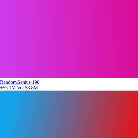
RandomGenius-190
+$3.1M
Vol $8.8M