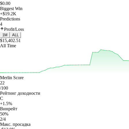
$0.00
Biggest Win
+$19.2K
Predictions
4
Profit/Loss
1M
ALL
$15,402.51
All Time
Merlin Score
22
/100
Рейтинг доходности
C
+1.5%
Винрейт
50%
2/4
Макс. просадка