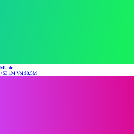
Michie
+$3.1M
Vol $8.5M