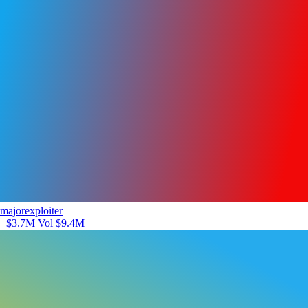
majorexploiter
+$3.7M
Vol $9.4M