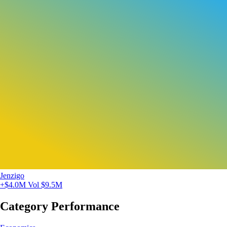
Jenzigo
+$4.0M
Vol $9.5M
Category Performance