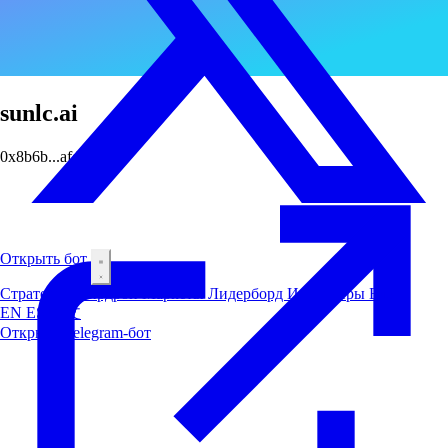
sunlc.ai
0x8b6b...afd5
Открыть бот
Стратегии
Аирдроп
Маркеты
Лидерборд
Инсайдеры
Блог
EN
ES
中文
Открыть Telegram-бот