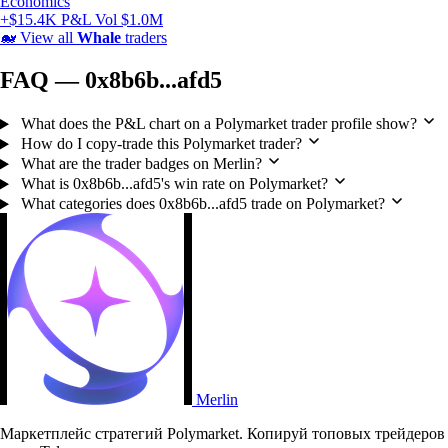
Economics
+$15.4K P&L
Vol $1.0M
🐋
View all
Whale
traders
FAQ — 0x8b6b...afd5
What does the P&L chart on a Polymarket trader profile show?
How do I copy-trade this Polymarket trader?
What are the trader badges on Merlin?
What is 0x8b6b...afd5's win rate on Polymarket?
What categories does 0x8b6b...afd5 trade on Polymarket?
Merlin
Маркетплейс стратегий Polymarket. Копируй топовых трейдеров