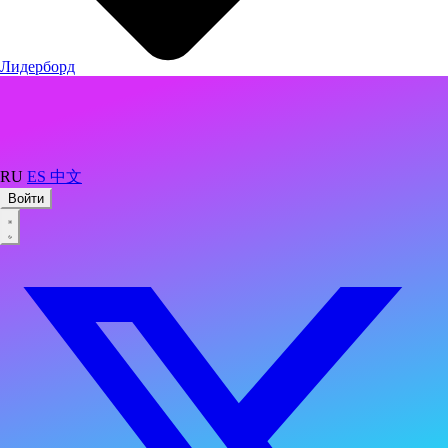
Лидерборд
RU
ES
中文
Войти