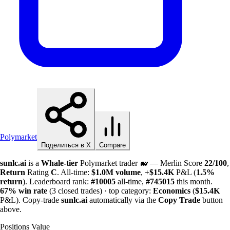
Polymarket
Поделиться в X
Compare
sunlc.ai
is a
Whale-tier
Polymarket trader 🐋 — Merlin Score
22/100
,
Return
Rating
C
. All-time:
$
1.0M
volume
,
+
$
15.4K
P&L (
1.5%
return
). Leaderboard rank:
#10005
all-time,
#745015
this month.
67%
win rate
(3 closed trades) · top category:
Economics
(
$
15.4K
P&L). Copy-trade
sunlc.ai
automatically via the
Copy Trade
button
above.
Positions Value