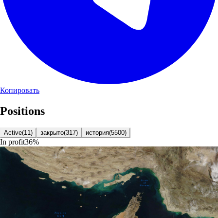
Копировать
Positions
Active
(
11
)
закрыто
(
317
)
история
(
5500
)
In profit
36
%