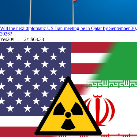
Will the next diplomatic US-Iran meeting be in Qatar by September 30,
2026?
Yes
20
¢ →
12¢
-$63.33