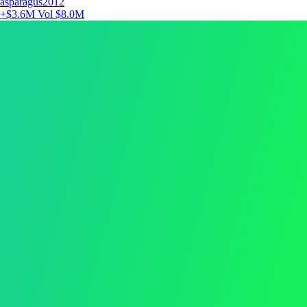
asparagus2012
+$3.6M
Vol $8.0M