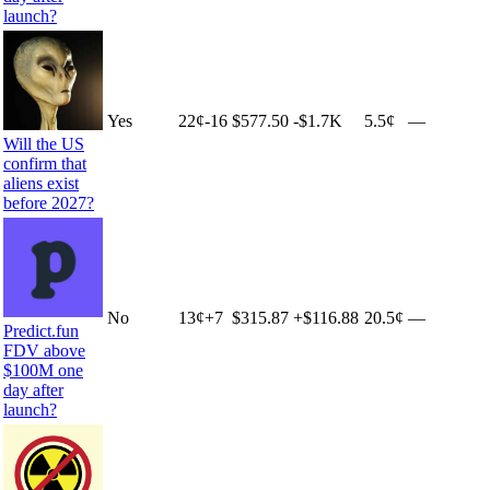
launch?
Yes
22
¢
-16
$577.50
-$1.7K
5.5¢
—
Will the US
confirm that
aliens exist
before 2027?
No
13
¢
+
7
$315.87
+
$116.88
20.5¢
—
Predict.fun
FDV above
$100M one
day after
launch?