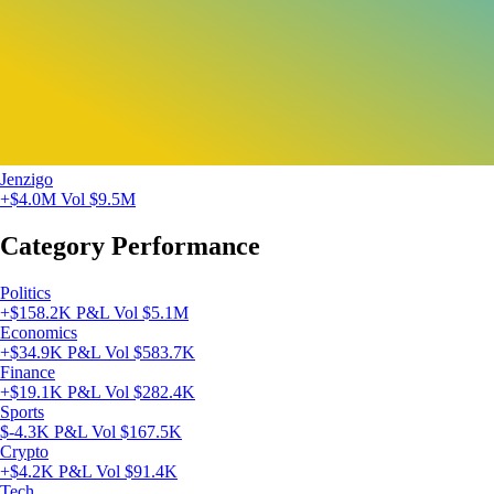
Jenzigo
+$4.0M
Vol $9.5M
Category Performance
Politics
+$158.2K P&L
Vol $5.1M
Economics
+$34.9K P&L
Vol $583.7K
Finance
+$19.1K P&L
Vol $282.4K
Sports
$-4.3K P&L
Vol $167.5K
Crypto
+$4.2K P&L
Vol $91.4K
Tech