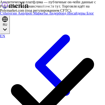
Аналитическая платформа — публичные он-чейн данные с
Polymarket. Не финансовый институт. Торговля идёт на
Polymarket.com (под регулированием CFTC).
Стратегии
Аирдроп
Маркеты
Лидерборд
Инсайдеры
Блог
RU
EN