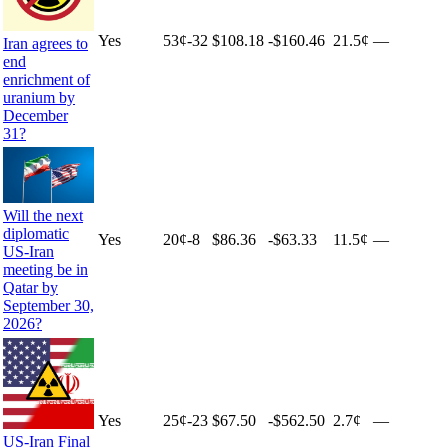
Yes
53
¢
-32
$108.18
-$160.46
21.5¢
—
Iran agrees to
end
enrichment of
uranium by
December
31?
Will the next
diplomatic
Yes
20
¢
-8
$86.36
-$63.33
11.5¢
—
US-Iran
meeting be in
Qatar by
September 30,
2026?
Yes
25
¢
-23
$67.50
-$562.50
2.7¢
—
US-Iran Final