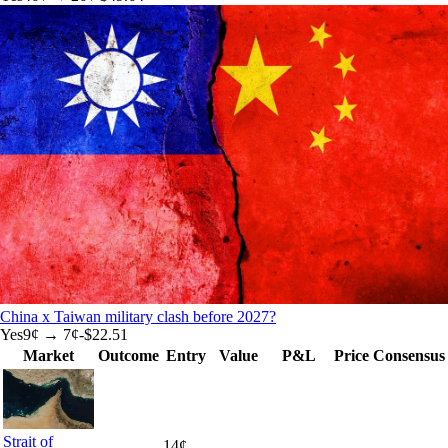
China x Taiwan military clash before 2027?
Yes
9
¢ →
7¢
-$22.51
Market
Outcome
Entry
Value
P&L
Price
Consensus
Strait of
14
¢