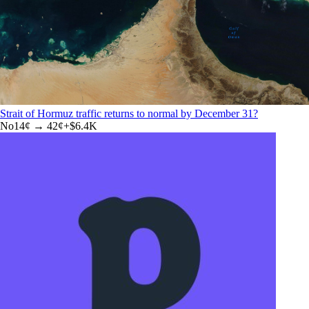
Strait of Hormuz traffic returns to normal by December 31?
No
14
¢ →
42¢
+
$6.4K