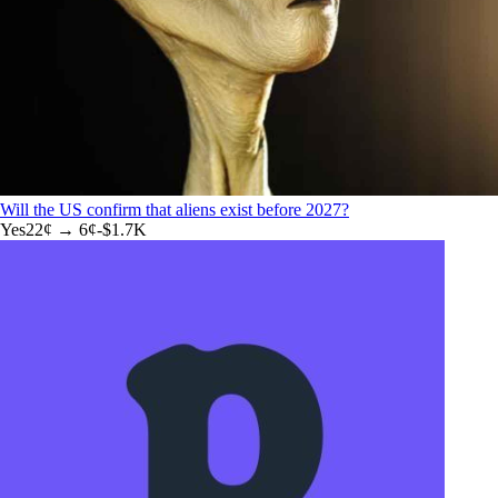
Will the US confirm that aliens exist before 2027?
Yes
22
¢ →
6¢
-$1.7K