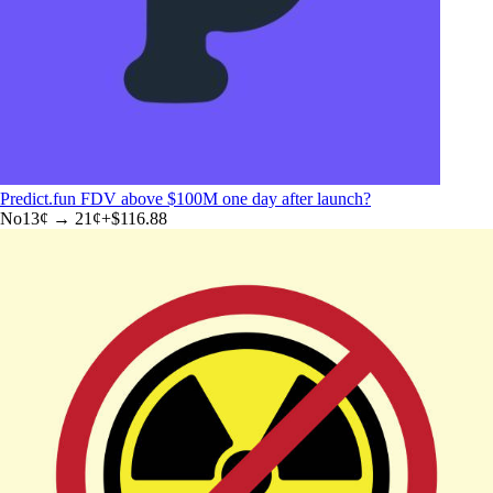
Predict.fun FDV above $100M one day after launch?
No
13
¢ →
21¢
+
$116.88