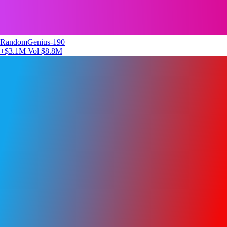
RandomGenius-190
+$3.1M
Vol $8.8M