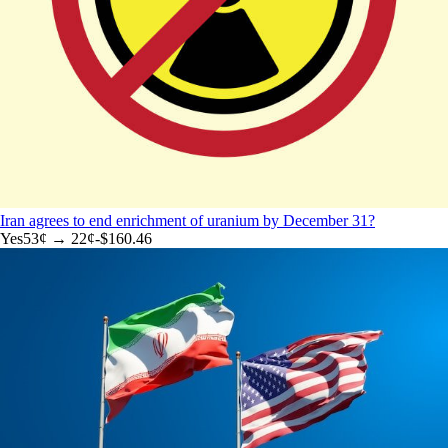
Iran agrees to end enrichment of uranium by December 31?
Yes
53
¢ →
22¢
-$160.46