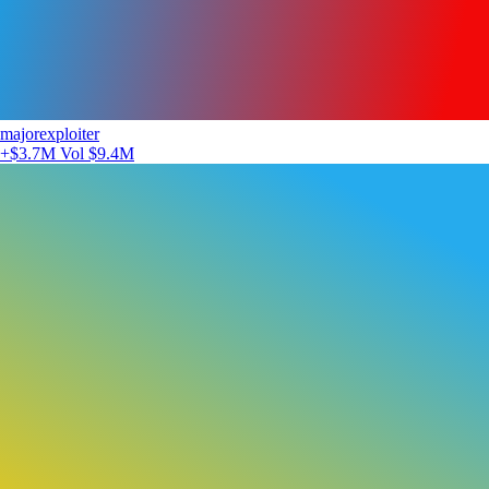
majorexploiter
+$3.7M
Vol $9.4M