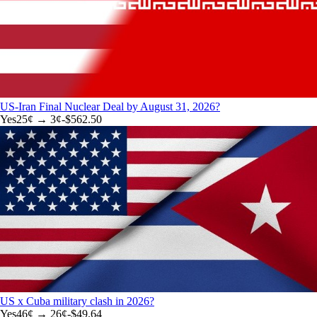
US-Iran Final Nuclear Deal by August 31, 2026?
Yes
25
¢ →
3¢
-$562.50
US x Cuba military clash in 2026?
Yes
46
¢ →
26¢
-$49.64