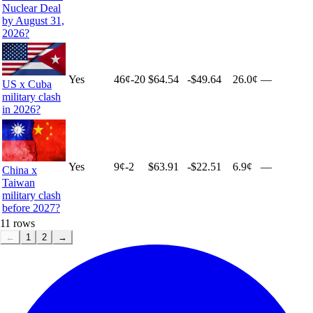
Nuclear Deal
by August 31,
2026?
Yes
46
¢
-20
$64.54
-$49.64
26.0¢
—
US x Cuba
military clash
in 2026?
Yes
9
¢
-2
$63.91
-$22.51
6.9¢
—
China x
Taiwan
military clash
before 2027?
11
rows
←
1
2
→