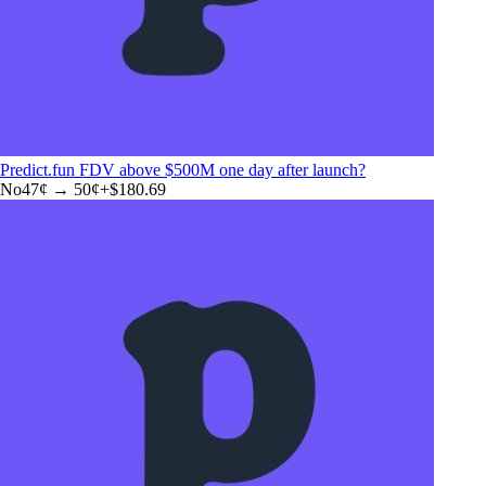
Predict.fun FDV above $500M one day after launch?
No
47
¢ →
50¢
+
$180.69