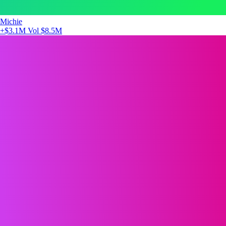
Michie
+$3.1M
Vol $8.5M