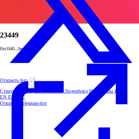
23449
0xc040...beac
Открыть бот
Стратегии
Аирдроп
Маркеты
Лидерборд
Инсайдеры
Блог
EN
ES
中文
Открыть Telegram-бот