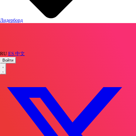
Лидерборд
RU
ES
中文
Войти