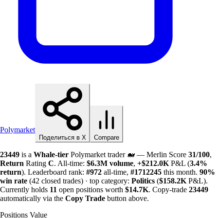
Polymarket
Поделиться в X
Compare
23449
is a
Whale-tier
Polymarket trader 🐋 — Merlin Score
31/100
,
Return
Rating
C
. All-time:
$
6.3M
volume
,
+
$
212.0K
P&L (
3.4%
return
). Leaderboard rank:
#972
all-time,
#1712245
this month.
90%
win rate
(42 closed trades) · top category:
Politics
(
$
158.2K
P&L).
Currently holds
11
open positions worth
$
14.7K
. Copy-trade
23449
automatically via the
Copy Trade
button above.
Positions Value