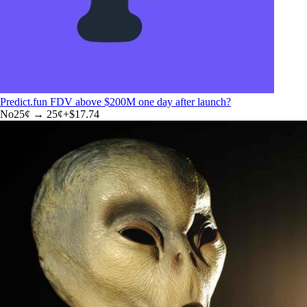
Predict.fun FDV above $200M one day after launch?
No
25
¢ →
25¢
+
$17.74