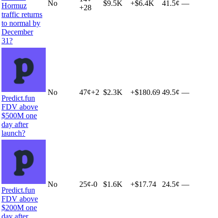
No
$9.5K
+
$6.4K
41.5¢
—
Hormuz
+
28
traffic returns
to normal by
December
31?
No
47
¢
+
2
$2.3K
+
$180.69
49.5¢
—
Predict.fun
FDV above
$500M one
day after
launch?
No
25
¢
-0
$1.6K
+
$17.74
24.5¢
—
Predict.fun
FDV above
$200M one
day after